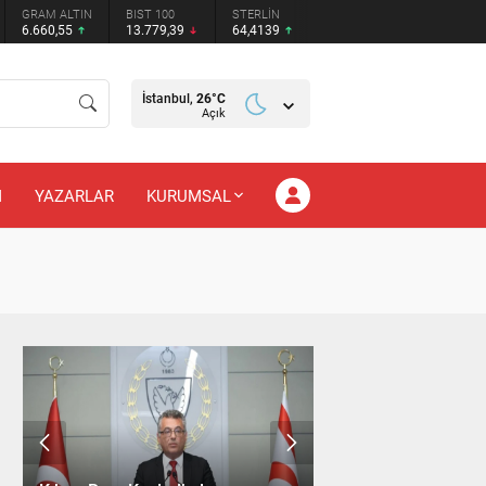
GRAM ALTIN
BIST 100
STERLİN
6.660,55
13.779,39
64,4139
İstanbul,
26
°C
Açık
M
YAZARLAR
KURUMSAL