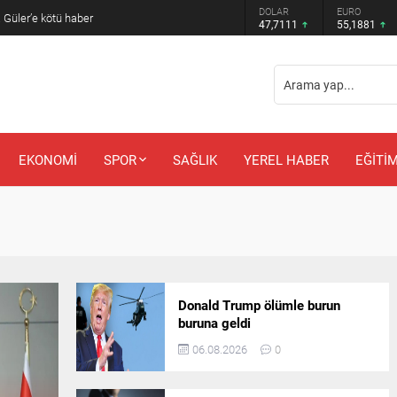
DOLAR
EURO
 Güler’e kötü haber
47,7111
55,1881
EKONOMİ
SPOR
SAĞLIK
YEREL HABER
EĞİTİ
Donald Trump ölümle burun
buruna geldi
06.08.2026
0