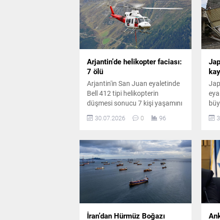
gerilime yol açtı.
Arjantin’de helikopter faciası:
Jap
7 ölü
kay
Arjantin'in San Juan eyaletinde
Jap
Bell 412 tipi helikopterin
eya
düşmesi sonucu 7 kişi yaşamını
büy
yitirdi. Kazanın nedeni
ard
30.07.2026
0
96
3
araştırılırken, hayatını
yük
kaybedenler arasında üst düzey
çalı
kamu görevlileri de bulunuyor.
artç
vat
kon
İran’dan Hürmüz Boğazı
Ank