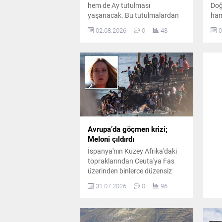
hem de Ay tutulması
Doğ
yaşanacak. Bu tutulmalardan
ham
12 Ağustos'taki tam Güneş
dur
02.08.2026
0
48
0
tutulması Türkiye'den
med
izlenemeyecek, ancak 28
açı
Ağustos'taki parçalı Ay
büy
tutulması izlenebilecek.
dip
Avrupa’da göçmen krizi;
Meloni çıldırdı
İspanya'nın Kuzey Afrika'daki
topraklarından Ceuta'ya Fas
üzerinden binlerce düzensiz
göçmenin akın etmesiyle sınır
31.07.2026
0
96
güvenliği tamamen çökerken,
olaylarda en az on sekiz kişi
hayatını kaybetti ve gelişmeler
Avrupa'da geniş çaplı siyasi