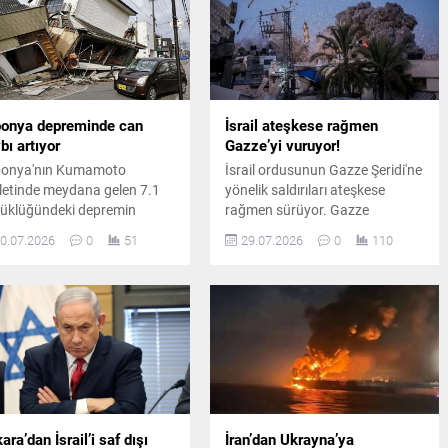
aldığını duyurdu.
onya depreminde can
İsrail ateşkese rağmen
bı artıyor
Gazze’yi vuruyor!
onya'nın Kumamoto
İsrail ordusunun Gazze Şeridi'ne
letinde meydana gelen 7.1
yönelik saldırıları ateşkese
üklüğündeki depremin
rağmen sürüyor. Gazze
ından can kaybı 28'e
kentindeki Yarmouk
0.07.2026
0
51
29.07.2026
0
110
seldi. Arama kurtarma
Mahallesi'nde düzenlenen son
şmaları sürerken, yetkililer
saldırıda Muttakin Camii ve
ı sarsıntılara karşı
çevresindeki binalar hedef
andaşları dikkatli olmaları
alındı.
usunda uyardı.
ara’dan İsrail’i saf dışı
İran’dan Ukrayna’ya