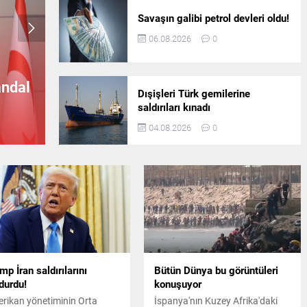
Husilerden Suudi Arabistan’a
büyük saldırı
Savaşın galibi petrol devleri oldu!
06.08.2026
0
andal
Suriye’nin başkenti Şam’da
Dışişleri Türk gemilerine
şiddetli patlama
A
saldırıları kınadı
04.08.2026
0
mp İran saldırılarını
Bütün Dünya bu görüntüleri
durdu!
konuşuyor
rikan yönetiminin Orta
İspanya'nın Kuzey Afrika'daki