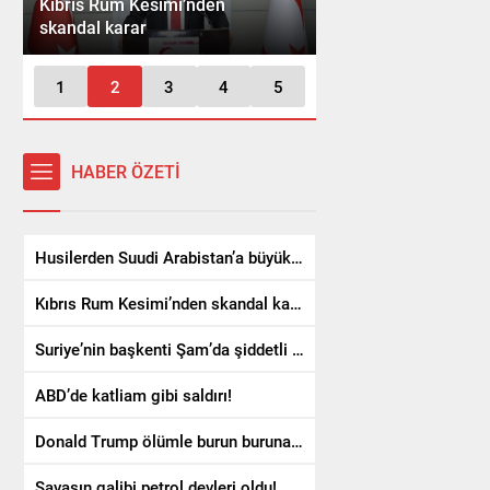
Kıbrıs Rum Kesimi’nden
Suriye’nin başkenti
skandal karar
şiddetli patlama
1
2
3
4
5
Husilerden
BD’de katliam gibi saldırı!
büyük saldı
HABER ÖZETİ
Husilerden Suudi Arabistan’a büyük saldırı
Kıbrıs Rum Kesimi’nden skandal karar
Suriye’nin başkenti Şam’da şiddetli patlama
ABD’de katliam gibi saldırı!
Donald Trump ölümle burun buruna geldi
Savaşın galibi petrol devleri oldu!