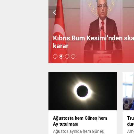
Arabistan’a
Kıbrıs Rum Kesimi’nden sk
karar
Ağustosta hem Güneş hem
Tru
Ay tutulması
dur
Ağustos ayında hem Güneş
Ame