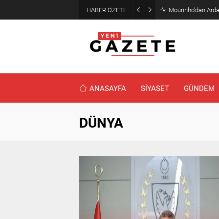
HABER ÖZETİ
Mourinho’dan Arda
ANASAYFA
SİYASET
GÜNDEM
DÜNYA