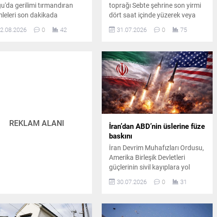
u'da gerilimi tırmandıran
toprağı Sebte şehrine son yirmi
leleri son dakikada
dört saat içinde yüzerek veya
durulurken, liderin sosyal
yürüyerek girenlerin sayısının
2.08.2026
0
42
31.07.2026
0
75
ya üzerinden yaptığı
kırk dokuz bini aştığı tahmin
klamalar küresel çapta
edilirken, yaşanan kitlesel göç
ük bir yankı uyandırdı ve
dalgasında on sekiz düzensiz
lomasiye şans tanındı.
göçmen hayatını kaybetti.
REKLAM ALANI
İran’dan ABD’nin üslerine füze
baskını
İran Devrim Muhafızları Ordusu,
Amerika Birleşik Devletleri
güçlerinin sivil kayıplara yol
açan hava saldırılarına
30.07.2026
0
31
misilleme olarak Ürdün sınırları
içinde Amerikan askerlerinin
konuşlandığı El-Azrak Hava
Üssü'nü balistik füzelerle hedef