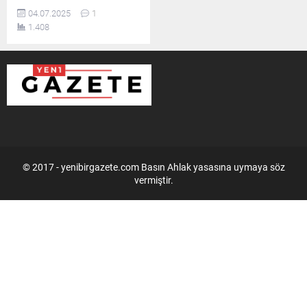
dumanlar umutlarımızı da
04.07.2025
1
karartıyor, canlılar panik
1.408
içinde kaçıyor, toprağın
belleği yanıyor.. Ve biz, yine
sadece izliyoruz.. Doğudan
batıya, kuzeyden güneye
kadar neredeyse her yerden
yangın haberleri
geliyor..Ağaçlar, hayvanlar,
ekosistem yok oluyor ama
biz sadece üzülüyoruz..Sanki
her yaz yaşanan bu...
© 2017 - yenibirgazete.com Basın Ahlak yasasına uymaya söz
vermiştir.