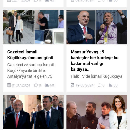
22.11.2024
0
45
02.10.2024
0
53
başlatıldı. Altaylı
Başkanı Özgür Özel ile
soruşturmaya ilişkin, "Daha
tokalaşıp ayaküstü sohbet
yazının mürekkebi
etti.
kurumadı." dedi.
Gazeteci İsmail
Mansur Yavaş ; 9
Küçükkaya’nın acı günü
kardeşler her kardeşe bu
kadar mal varlığı
Gazeteci ve sunucu İsmail
kaldıysa..
Küçükkaya ile birlikte
Antalya’ya tatile gelen 75
Halk TV’de İsmail Küçükkaya
yaşındaki annesi Halise
ile Yeni Bir Sabah’ın konuğu
01.07.2024
0
60
19.03.2024
0
33
Küçükkaya, denizde
oldu, Cumhur İttifakı’nın
boğularak hayatını kaybetti.
adayı Turgut Altınok’un mal
Olayın ardından otele polis
varlığına ilişkin konuştu
ekipleri sevk edildi. İlk
Ankara Büyükşehir Belediye
incelemeler sonucunda
Başkanı Mansur Yavaş;
Halise Küçükkaya’nın
rakibinin açıkladığı mal
denizde kalp krizi geçirip
varlığına ilişkin şunları
boğulduğu belirlendi.
söyledi: Turgut Altınok’un