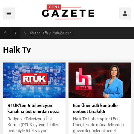
Öğrenci affı yürürlüğe girdi!
Halk Tv
RTÜK’ten 6 televizyon
Ece Üner adli kontrolle
kanalına üst sınırdan ceza
serbest bırakıldı
Radyo ve Televizyon Üst
Halk TV haber spikeri Ece
Kurulu (RTÜK), yayın ihlalleri
Üner, terörle mücadele eden
nedeniyle 6 televizyon
güvenlik güçlerini hedef