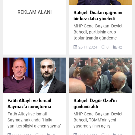
REKLAM ALANI
Bahçeli Öcalan çağrısını
bir kez daha yineledi
MHP Genel Başkanı Devlet
Bahçeli, partisinin grup
toplantısında gündeme
ilişkin açıklamalarda
26.11.2024
0
42
bulundu.
Fatih Altaylı ve İsmail
Bahçeli Özgür Özel’in
Saymaz’a soruşturma
gönlünü aldı
Fatih Altaylı ve İsmail
MHP Genel Başkanı Devlet
Saymaz hakkında "Halkı
Bahçeli, TBMM'nin yeni
yanıltıcı bilgiyi alenen yayma"
yasama yılının açılış
suçundan resen soruşturma
resepsiyonunda CHP Genel