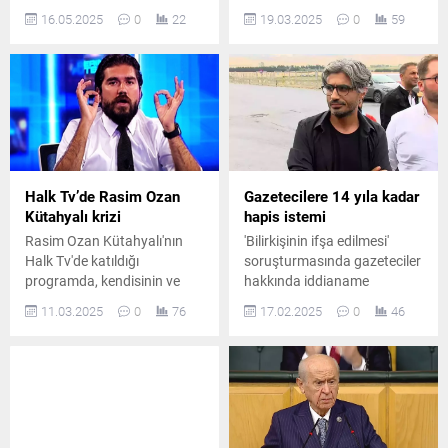
kanalına üst sınırdan idari
gösterdiği iddiasıyla
16.05.2025
0
22
19.03.2025
0
59
para cezası verdi.
gözaltına alındı.
Halk Tv’de Rasim Ozan
Gazetecilere 14 yıla kadar
Kütahyalı krizi
hapis istemi
Rasim Ozan Kütahyalı'nın
'Bilirkişinin ifşa edilmesi'
Halk Tv'de katıldığı
soruşturmasında gazeteciler
programda, kendisinin ve
hakkında iddianame
katıldığı konuların
hazırlandı
11.03.2025
0
76
17.02.2025
0
46
eleştirilmesiyle başlayan kriz,
hızla büyüdü.