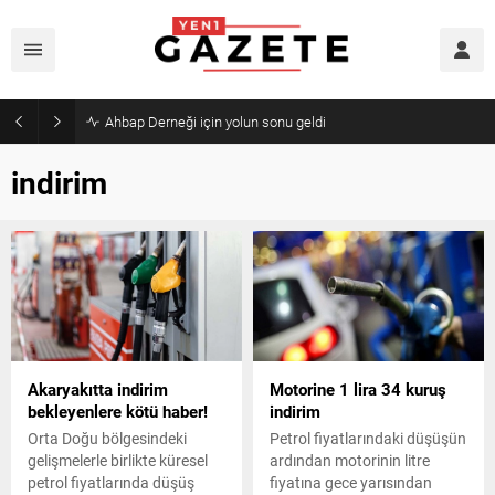
Mourinho’dan Arda Güler’e kötü haber
indirim
Akaryakıtta indirim
Motorine 1 lira 34 kuruş
bekleyenlere kötü haber!
indirim
Orta Doğu bölgesindeki
Petrol fiyatlarındaki düşüşün
gelişmelerle birlikte küresel
ardından motorinin litre
petrol fiyatlarında düşüş
fiyatına gece yarısından