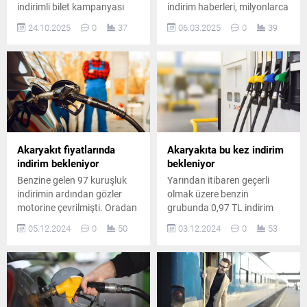
indirimli bilet kampanyası
indirim haberleri, milyonlarca
başlattı. İndirimli biletler 849
araç sahibini sevindirdi
24.10.2025
0
37
06.03.2025
0
39
TL’den başlayan fiyatlarla
satışa çıktı.
Akaryakıt fiyatlarında
Akaryakıta bu kez indirim
indirim bekleniyor
bekleniyor
Benzine gelen 97 kuruşluk
Yarından itibaren geçerli
indirimin ardından gözler
olmak üzere benzin
motorine çevrilmişti. Oradan
grubunda 0,97 TL indirim
da araç sahiplerini
bekleniyor. Tüketicilerin
05.12.2024
0
50
03.12.2024
0
53
sevindirecek haber geldi.
merakla beklediği indirim
Motorine gece yarısından
haberleri, ulaşım maliyetlerini
itibaren 97 kuruşluk indirim
düşürecek.
gelmesi bekleniyor.