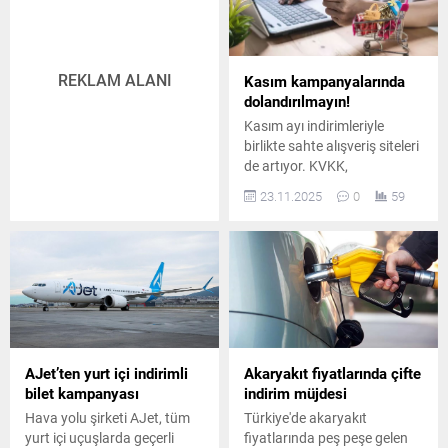
REKLAM ALANI
Kasım kampanyalarında
dolandırılmayın!
Kasım ayı indirimleriyle
birlikte sahte alışveriş siteleri
de artıyor. KVKK,
dolandırıcılık mağduru
23.11.2025
0
59
olmamak için URL kontrolü
ve güvenli ödeme
önlemlerine dikkat edilmesini
tavsiye etti.
AJet’ten yurt içi indirimli
Akaryakıt fiyatlarında çifte
bilet kampanyası
indirim müjdesi
Hava yolu şirketi AJet, tüm
Türkiye'de akaryakıt
yurt içi uçuşlarda geçerli
fiyatlarında peş peşe gelen