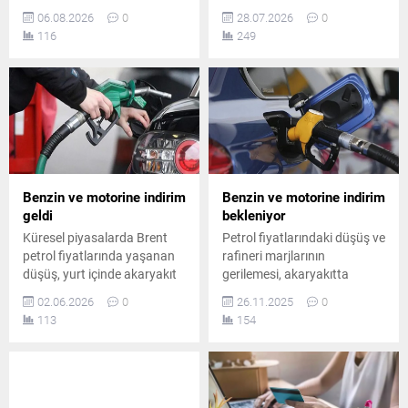
yaşansa da iç piyasadaki
itibaren 1 lira 34 kuruş
06.08.2026
0
28.07.2026
0
pompa fiyatları aynı kaldı.
indirim yapıldı. Benzin
116
249
Planlanan yüksek oranlı
fiyatlarında ise herhangi bir
indirim tutarının tamamı
değişikliğe gidilmedi.
vergi artışına aktarıldı.
Benzin ve motorine indirim
Benzin ve motorine indirim
geldi
bekleniyor
Küresel piyasalarda Brent
Petrol fiyatlarındaki düşüş ve
petrol fiyatlarında yaşanan
rafineri marjlarının
düşüş, yurt içinde akaryakıt
gerilemesi, akaryakıtta
fiyatlarına indirim olarak
indirim ihtimalini artırdı.
02.06.2026
0
26.11.2025
0
yansıdı. Gece yarısından
Sektör kaynakları, benzin ve
113
154
itibaren geçerli olmak üzere
motorin için fiyat düşüşünün
benzinin litre fiyatında 1,38
cuma günü pompaya
lira, motorinde ise 1,81 lira
yansıyabileceğini belirtiyor.
indirim yapıldı.