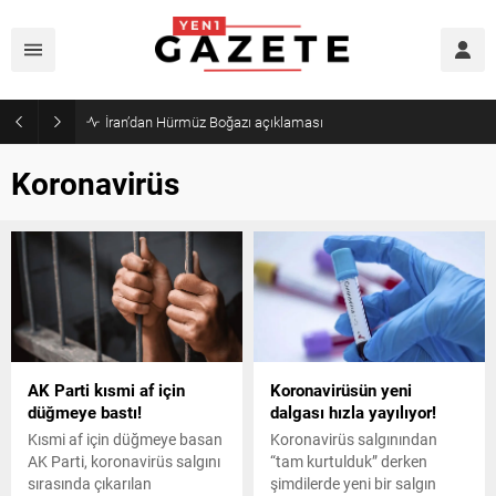
Öğrenci affı yürürlüğe girdi!
Koronavirüs
AK Parti kısmi af için
Koronavirüsün yeni
düğmeye bastı!
dalgası hızla yayılıyor!
Kısmi af için düğmeye basan
Koronavirüs salgınından
AK Parti, koronavirüs salgını
“tam kurtulduk” derken
sırasında çıkarılan
şimdilerde yeni bir salgın