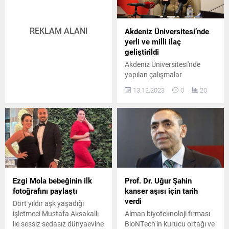
yayımlanan veriler, 2023 yılı
sonu itibarıyla nüfusun 1
milyar 409 milyon
REKLAM ALANI
Akdeniz Üniversitesi’nde
olduğunu...
yerli ve milli ilaç
geliştirildi
Akdeniz Üniversitesi'nde
yapılan çalışmalar
sonucunda organ nakli,
13.12.2023
0
20
kanser tedavisi, Covid ve
iltihaplı romatizma
hastalıklarının yoğun bakım
süreçlerinde kullanılmak
üzere yerli ve milli bir ilaç
geliştirildi. İlacın dünya ilaç
piyasasında 4 benzeri
bulunuyor ve kısa sürede
piyasaya sunulması
Ezgi Mola bebeğinin ilk
Prof. Dr. Uğur Şahin
planlanıyor.
fotoğrafını paylaştı
kanser aşısı için tarih
verdi
Dört yıldır aşk yaşadığı
işletmeci Mustafa Aksakallı
Alman biyoteknoloji firması
ile sessiz sedasız dünyaevine
BioNTech'in kurucu ortağı ve