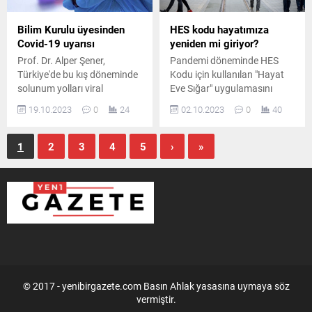
olduğu söylendi.
Bilim Kurulu üyesinden
HES kodu hayatımıza
Covid-19 uyarısı
yeniden mi giriyor?
Prof. Dr. Alper Şener,
Pandemi döneminde HES
Türkiye'de bu kış döneminde
Kodu için kullanılan "Hayat
solunum yolları viral
Eve Sığar" uygulamasını
enfeksiyonları arasında en
Sağlık Bakanlığı aylar sonra
19.10.2023
0
24
02.10.2023
0
40
yaygın ve baskın olarak
ilk kez güncelledi. Eris
Covid-19'un görüleceğini
varyantına ilişkin
söyledi.
tartışmaların arttığı
1
2
3
4
5
›
»
dönemde uygulamanın uzun
süre sonra güncellenmesi
"HES Kodu geri mi geliyor?"
sorusunu akıllara getirdi.
Sağlık Bakanı Fahrettin Koca
geçtiğimiz günlerde yaptığı
açıklamada Eris varyantı için,
"Hastalığı artık çok...
© 2017 - yenibirgazete.com Basın Ahlak yasasına uymaya söz
vermiştir.