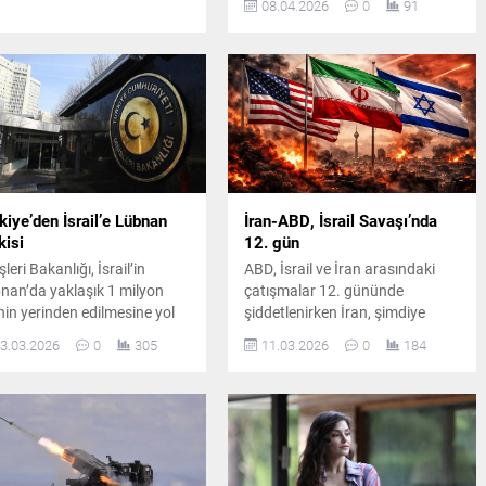
08.04.2026
0
91
düzenlendiği açıklanırken,
yüzlerce ölü ve yaralı olduğu
bildirildi.
kiye’den İsrail’e Lübnan
İran-ABD, İsrail Savaşı’nda
kisi
12. gün
şleri Bakanlığı, İsrail’in
ABD, İsrail ve İran arasındaki
nan’da yaklaşık 1 milyon
çatışmalar 12. gününde
inin yerinden edilmesine yol
şiddetlenirken İran, şimdiye
ğı belirtilen saldırılarını
kadarki en yoğun
3.03.2026
0
305
11.03.2026
0
184
adı. Açıklamada saldırıların
operasyonlardan birini
slararası insani hukukun ağır
gerçekleştirdiğini açıkladı. İsrail
ali olduğu ve bölgesel
ise Hizbullah komutanının
krarsızlığı artırdığı
öldürüldüğünü duyururken
gulandı.
Washington’da savaşın geleceği
tartışılıyor.