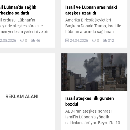
ail Lübnan’da sağlık
İsrail ve Lübnan arasındaki
kezine saldırdı
ateşkes uzatıldı
ail ordusu, Lübnan’ın
Amerika Birleşik Devletleri
eyinde ateşkes sürecine
Başkanı Donald Trump, İsrail ile
men yerleşim yerlerini ve bir
Lübnan arasında sağlanan
lık merkezini hedef aldı. Sur
ateşkes anlaşmasının üç hafta
2.05.2026
0
46
24.04.2026
0
312
esine bağlı Sarifa beldesinde
daha uzatıldığını kamuoyuna
çekleşen saldırıda ilk
duyurdu. Trump ayrıca her iki
rlemelere göre bir kişi
ülkenin başbakanlarının yakın
mını yitirirken, dört kişi de
zamanda Beyaz Saray’da bir
alandı.
araya geleceğini de sözlerine
ekledi.
REKLAM ALANI
İsrail ateşkesi ilk günden
bozdu!
ABD-İran ateşkesi sonrası
İsrail’in Lübnan’a yönelik
saldırıları sürüyor. Beyrut’ta 10
dakika içinde 100 hava saldırısı