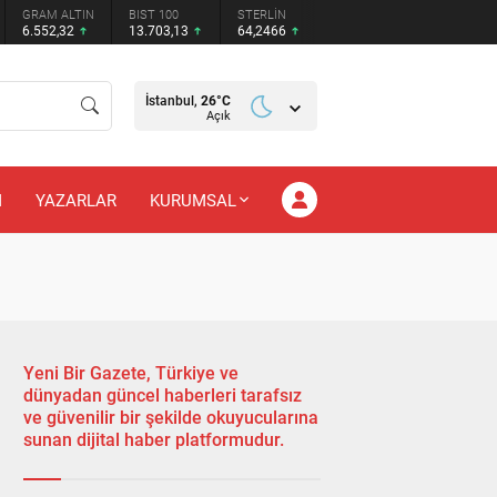
GRAM ALTIN
BIST 100
STERLİN
6.552,32
13.703,13
64,2466
İstanbul,
26
°C
Açık
M
YAZARLAR
KURUMSAL
Yeni Bir Gazete, Türkiye ve
dünyadan güncel haberleri tarafsız
ve güvenilir bir şekilde okuyucularına
sunan dijital haber platformudur.