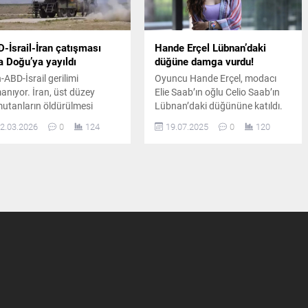
-İsrail-İran çatışması
Hande Erçel Lübnan’daki
a Doğu’ya yayıldı
düğüne damga vurdu!
n-ABD-İsrail gerilimi
Oyuncu Hande Erçel, modacı
manıyor. İran, üst düzey
Elie Saab’ın oğlu Celio Saab’ın
utanların öldürülmesi
Lübnan’daki düğününe katıldı.
rası misilleme başlatırken,
Erçel'i sevgilisi Hakan Sabancı
2.03.2026
0
124
19.07.2025
0
120
il ve Körfez ülkeleri de
yalnız bırakmadı.
dırılara maruz kaldı. Lübnan
Kıbrıs'ta patlamalar duyuldu.