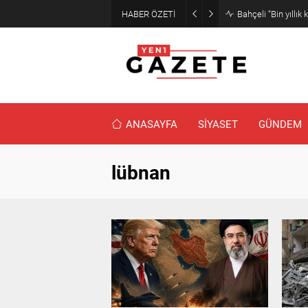
HABER ÖZETİ
Meteorolojiden İst
ANASAYFA
SİYASET
GÜNDEM
lübnan