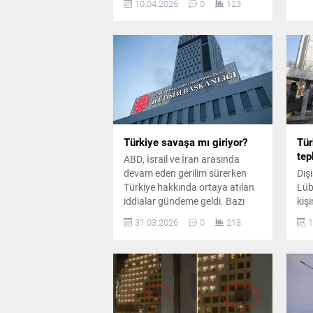
10.04.2026
0
123
görüşmelere katılmayacağını
açıkladı.
Türkiye savaşa mı giriyor?
Tür
tep
ABD, İsrail ve İran arasında
devam eden gerilim sürerken
Dışi
Türkiye hakkında ortaya atılan
Lüb
iddialar gündeme geldi. Bazı
kiş
medya organları ve sosyal
açtı
31.03.2026
0
213
1
medya paylaşımlarında
kın
Türkiye’nin savaşa dahil olacağı
ulu
yönünde öne sürülen ifadeler
ihl
tartışma yarattı.
isti
vur