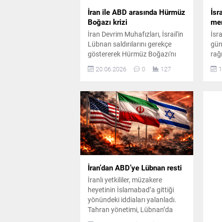
İran ile ABD arasında Hürmüz
İsr
Boğazı krizi
mer
İran Devrim Muhafızları, İsrail'in
İsr
Lübnan saldırılarını gerekçe
gün
göstererek Hürmüz Boğazı'nı
rağ
gemi trafiğine kapattığını
sağ
20.06.2026
0
127
1
duyururken; ABD Başkan
ilç
Yardımcısı JD Vance ise iddiayı
ger
yalanlayarak müzakereler için
beli
pazar gününü işaret etti.
yaşa
yar
İran’dan ABD’ye Lübnan resti
İranlı yetkililer, müzakere
heyetinin İslamabad’a gittiği
yönündeki iddiaları yalanladı.
Tahran yönetimi, Lübnan’da
ateşkes sağlanmadan ABD ile