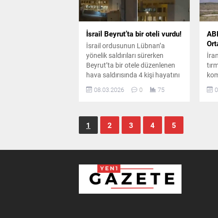
İsrail Beyrut’ta bir oteli vurdu!
ABD
Ort
İsrail ordusunun Lübnan’a
yönelik saldırıları sürerken
İra
Beyrut’ta bir otele düzenlenen
tır
hava saldırısında 4 kişi hayatını
kom
kaybetti, 10 kişi yaralandı.
son
08.03.2026
0
75
0
Otelde İran Kudüs Gücü
İsra
komutanlarının bulunduğu iddia
sal
edildi.
ve 
1
2
3
4
5