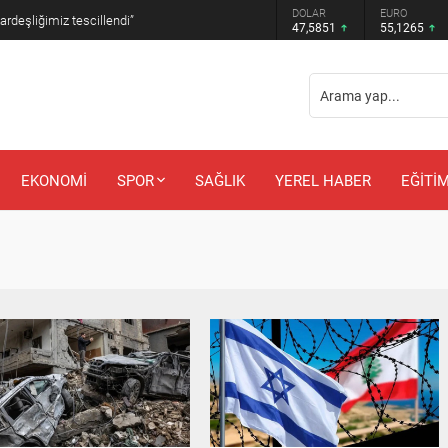
DOLAR
EURO
anbul’a nem uyarısı
47,5851
55,1265
EKONOMİ
SPOR
SAĞLIK
YEREL HABER
EĞİTİ