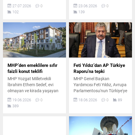
açıklamada, siyasi rekabetin
Parlamentosunun hazırladığı
27.07.2026
0
23.06.2026
0
toplumsal huzuru
Türkiye raporuna sert tepki
102
139
zedelememesi gerektiğini
göstererek bağımsız Türk
belirterek sağduyu
mahkemelerinin dış
çağrısında bulundu.
aktörlerin telkinleriyle hizaya
getirilemeyeceğini vurguladı.
MHP’den emeklilere sıfır
Feti Yıldız’dan AP Türkiye
faizli konut teklifi
Raporu’na tepki
MHP Yozgat Milletvekili
MHP Genel Başkan
İbrahim Ethem Sedef, evi
Yardımcısı Feti Yıldız, Avrupa
olmayan ve kirada yaşayan
Parlamentosu'nun Türkiye'ye
emeklilerin sıfır faizli, uzun
yönelik değerlendirmelerine
19.06.2026
0
18.06.2026
0
89
vadeli ödeme planlarıyla ev
sosyal medyadan sert tepki
389
sahibi olmasını öngören
gösterdi.
kanun teklifini TBMM’ye
sundu.