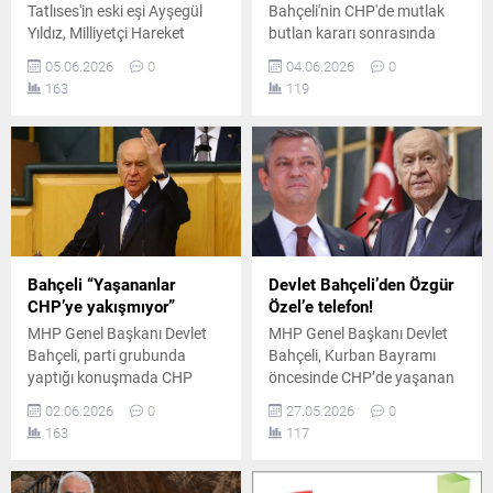
Tatlıses'in eski eşi Ayşegül
Bahçeli'nin CHP'de mutlak
Yıldız, Milliyetçi Hareket
butlan kararı sonrasında
Partisi'ne katılarak siyaset
yaşanan gelişmelere yönelik
05.06.2026
0
04.06.2026
0
dünyasına adım attığını
açıklamaları, Türk
163
119
Türkiye Büyük Millet
siyasetinde geniş yankı
Meclisi'nde düzenlenen grup
uyandırdı. Bahçeli,
toplantısıyla duyurdu.
anamuhalefet partisinde
ortaya çıkan çift başlılığın
milli güvenliği ve toplumsal
huzuru tehdit edecek
boyutlara ulaştığını iddia etti.
Bahçeli “Yaşananlar
Devlet Bahçeli’den Özgür
CHP’ye yakışmıyor”
Özel’e telefon!
MHP Genel Başkanı Devlet
MHP Genel Başkanı Devlet
Bahçeli, parti grubunda
Bahçeli, Kurban Bayramı
yaptığı konuşmada CHP
öncesinde CHP’de yaşanan
bünyesinde yaşanan son
"mutlak butlan" krizinin iki
02.06.2026
0
27.05.2026
0
gelişmeleri sert bir dille
önemli aktörü Özgür Özel ve
163
117
eleştirerek, mevcut sürecin
Kemal Kılıçdaroğlu’nu peş
Türk siyasetine ve
peşe arayarak bayramlarını
demokrasiye zarar verecek
tebrik etti.