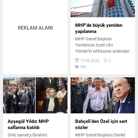
MHP’de büyük yeniden
REKLAM ALANI
yapılanma
MHP Genel Başkan
Yardımcısı İzzet Ulvi
Yönter’in istifasının ardından
parti içinde başlayan tasfiye
15.06.2026
0
ve değişim süreci, ilan edilen
584
kongre takvimiyle birlikte
köklü bir yeniden yapılanma
operasyonuna dönüştü.
Ayşegül Yıldız MHP
Bahçeli’den Özel için sert
saflarına katıldı
sözler
Ünlü sanatçı İbrahim
MHP Genel Başkanı Devlet