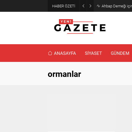
HABER ÖZETİ
Ahbap Derneği için
ANASAYFA
SİYASET
GÜNDEM
ormanlar