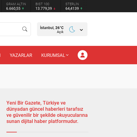
GRAM ALTIN
BIST 100
STERLİN
6.660,55
13.779,39
64,4139
İstanbul,
26
°C
Açık
M
YAZARLAR
KURUMSAL
Yeni Bir Gazete, Türkiye ve
dünyadan güncel haberleri tarafsız
ve güvenilir bir şekilde okuyucularına
sunan dijital haber platformudur.