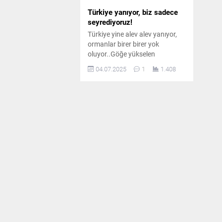
Türkiye yanıyor, biz sadece
seyrediyoruz!
Türkiye yine alev alev yanıyor,
ormanlar birer birer yok
oluyor..Göğe yükselen
dumanlar umutlarımızı da
04.07.2025
1
1.408
karartıyor, canlılar panik içinde
kaçıyor, toprağın belleği
yanıyor.. Ve biz, yine sadece
izliyoruz.. Doğudan batıya,
kuzeyden güneye kadar
neredeyse her yerden yangın
haberleri geliyor..Ağaçlar,
hayvanlar, ekosistem yok oluyor
ama biz sadece
üzülüyoruz..Sanki her yaz
yaşanan bu...