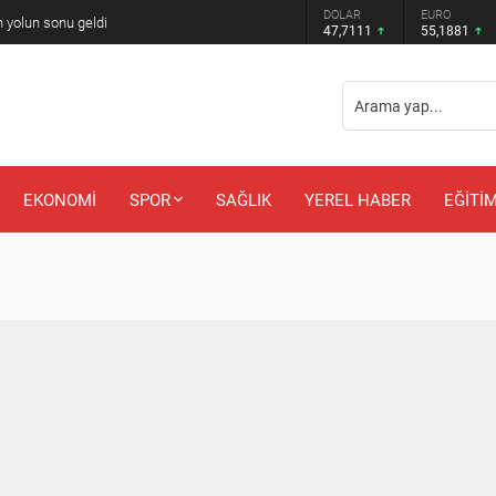
DOLAR
EURO
 yolun sonu geldi
47,7111
55,1881
EKONOMİ
SPOR
SAĞLIK
YEREL HABER
EĞİTİ