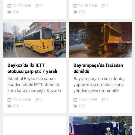
kara yolunda devrilmesi
ardından alev topuna dönen
22.07.2026
0
31.05.2026
0
sonucu ilk belirlemelere göre
yolcu otobüsünde can pazarı
206
125
31 kişi yaralandı. Yaralılar
yaşandı. Feci kazada,
çevredeki hastanelere
aralarında 9 aylık bir bebeğin
kaldırılırken, kazayla ilgili
de bulunduğu sekiz kişi
inceleme başlatıldı.
yaşamını yitirirken, otuz üç
kişi ise yaralandı.
Beykoz’da iki İETT
Bayrampaşa’da faciadan
otobüsü çarpıştı: 7 yaralı
dönüldü
İstanbul Beykoz’da sabah
Bayrampaşa'da sola dönüş
saatlerinde iki İETT otobüsü
yapan yolcu otobüsü, karşı
kafa kafaya çarpıştı. Kazada
yönden gelen otomobille
7 kişi yaralandı. Olay anı
çarpıştı. Kazada yaralanan 3
23.01.2026
0
28.11.2025
0
güvenlik kamerasına
kişi ambulanslarla
126
130
yansırken, trafik bir süre
hastaneye kaldırıldı.
aksadı ve ekipler inceleme
başlattı.