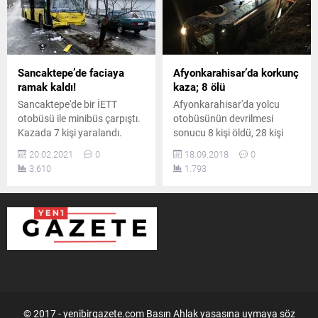
Sancaktepe’de faciaya
Afyonkarahisar’da korkunç
ramak kaldı!
kaza; 8 ölü
Sancaktepe'de bir İETT
Afyonkarahisar'da yolcu
otobüsü ile minibüs çarpıştı.
otobüsünün devrilmesi
Kazada 7 kişi yaralandı.
sonucu 8 kişi öldü, 28 kişi
yaralandı.
20.02.2021
0
18.09.2018
0
3.610
1.793
© 2017 - yenibirgazete.com Basın Ahlak yasasına uymaya söz