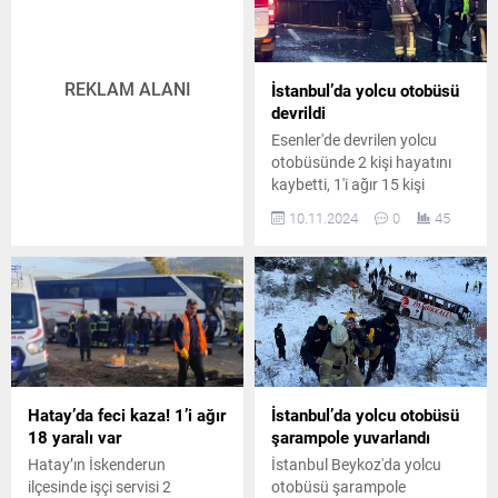
REKLAM ALANI
İstanbul’da yolcu otobüsü
devrildi
Esenler'de devrilen yolcu
otobüsünde 2 kişi hayatını
kaybetti, 1'i ağır 15 kişi
yaralandı. Olay yerine
10.11.2024
0
45
emniyet ve sağlık ekipleri
sevk edildi.
Hatay’da feci kaza! 1’i ağır
İstanbul’da yolcu otobüsü
18 yaralı var
şarampole yuvarlandı
Hatay’ın İskenderun
İstanbul Beykoz'da yolcu
ilçesinde işçi servisi 2
otobüsü şarampole