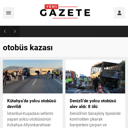
Akaryakıtta indirim bekleyenlere kötü haber!
otobüs kazası
Kütahya’da yolcu otobüsü
Denizli’de yolcu otobüsü
devrildi
alev aldı: 8 ölü
İstanbul-Kuşadası seferini
Denizli'nin Sarayköy ilçesinde
yapan yolcu otobüsünün
kontrolden çıkarak
Kütahya-Afyonkarahisar
bariyerlere çarpan ve