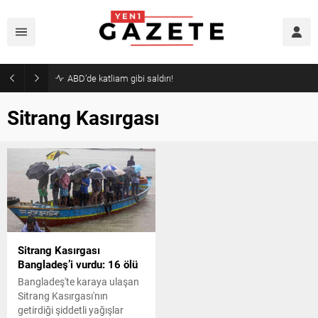
ABD’de katliam gibi saldırı!
Sitrang Kasırgası
Sitrang Kasırgası
Bangladeş’i vurdu: 16 ölü
Bangladeş'te karaya ulaşan
Sitrang Kasırgası'nın
getirdiği şiddetli yağışlar