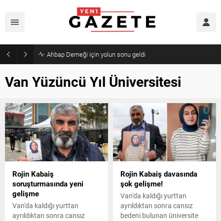
Ahbap Derneği için yolun sonu geldi
Van Yüzüncü Yıl Üniversitesi
Rojin Kabaiş
Rojin Kabaiş davasında
soruşturmasında yeni
şok gelişme!
gelişme
Van'da kaldığı yurttan
Van'da kaldığı yurttan
ayrıldıktan sonra cansız
ayrıldıktan sonra cansız
bedeni bulunan üniversite