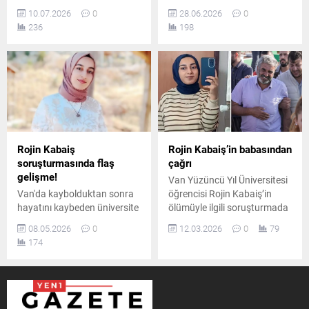
bedeni bulunan Rojin
öğrencisi Rojin Kabaiş'in
10.07.2026
0
28.06.2026
0
Kabaiş'in ölümüne ilişkin
ölümüne ilişkin yürütülen
236
198
yürütülen soruşturmada
şüpheli süreçte, olayı ilk
önemli gelişmeler yaşanıyor.
günden beri izleyen Van
Acılı baba Nizamettin
Barosu dosyadan çekilme
Kabaiş, kızının ölümüyle ilgili
kararı aldı.
tüm dosyaların ve delillerin
yeniden ele alınacağını
açıkladığı bir beyanat verdi.
Rojin Kabaiş
Rojin Kabaiş’in babasından
soruşturmasında flaş
çağrı
gelişme!
Van Yüzüncü Yıl Üniversitesi
Van'da kaybolduktan sonra
öğrencisi Rojin Kabaiş’in
hayatını kaybeden üniversite
ölümüyle ilgili soruşturmada
öğrencisi Rojin Kabaiş
incelenmek üzere İspanya’ya
08.05.2026
0
12.03.2026
0
79
dosyasına ilişkin önemli bir
gönderilen cep telefonunun
174
yargı kararı açıklandı. Van
şifresi çözülemedi. Baba
Barosu tarafından yapılan
Nizamettin Kabaiş, kapsamlı
itirazı değerlendiren
DNA incelemesi talebinde
mahkeme, yurt yönetiminin
bulundu.
ihmali olduğu gerekçesiyle