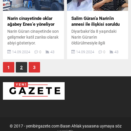
Narin cinayetinde oklar
Salim Güran’a Narin’in
ağabey Enes’e yöneliyor
annesi ile ilişkisi soruldu
Narin Güran cinayetinde son
Diyarbakır'da 8 yaşındaki
gelişmeler katil zanlısı olarak
Narin Güran'ın
abiyi gösteriyor.
öldürülmesiyle ilgili
soruşturma kapsamında
14.09.2024
0
43
14.09.2024
0
43
tutuklu olan Salim Güran'ın
yeniden ifadesi alındı. Salim
Güran'a "Narin'in annesi ile
1
2
3
ilişkin var mı?" sorusu da
yöneltildi.
© 2017 - yenibirgazete.com Basın Ahlak yasasına uymaya söz