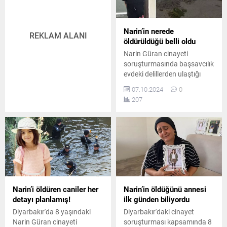
Narin’in nerede
REKLAM ALANI
öldürüldüğü belli oldu
Narin Güran cinayeti
soruşturmasında başsavcılık
evdeki delillerden ulaştığı
DNA sonuçlarına göre minik
07.10.2024
0
Narin'in kendi evinde bir
207
odada katledildiği sonucuna
ulaştı.
Narin’i öldüren caniler her
Narin’in öldüğünü annesi
detayı planlamış!
ilk günden biliyordu
Diyarbakır'da 8 yaşındaki
Diyarbakır'daki cinayet
Narin Güran cinayeti
soruşturması kapsamında 8