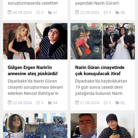
soruşturmasında cesetten
yaşındaki Narin Güran'ı
alınan 91 farklı numuneden
dereye gömdüğünü itiraf
30.09.2024
0
41
22.09.2024
0
36
herhangi bir sonuca
eden Nevzat Bahtiyar'ın
ulaşılamazken klasik otopsi
üçüncü kez verdiği ifadede
raporunda farklı kişilere ait
ilginç ayrıntılar yer aldı.
DNA veya doku örneğine
rastlanmadı.
Gülgen Ergen Narin’in
Narin Güran cinayetinde
annesine ateş püskürdü!
çok konuşulacak itiraf
Diyarbakır'da Narin Güran
Diyarbakır'da kaybolduktan
cinayeti soruşturması devam
19 gün sonra cesedi dere
ederken Nevzat Bahtiyar'ın
yatağında bulunan Narin
itirafları sonrası ünlü şarkıcı
Güran cinayetinde önemli bir
22.09.2024
0
94
21.09.2024
0
82
Gülben Ergen anne Yüksel
gelişme yaşandı. İtirafçı
Güran'ı hedef alan bir
Nevzat Bahtiyar,
paylaşımda bulundu.
cezaevinden çıkarılarak
adliyeye getirildi ve cinayetle
ilgili her şeyi itiraf edeceğini
söyledi.