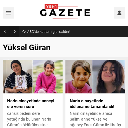
Akaryakıtta indirim bekleyenlere kötü haber!
Yüksel Güran
Narin cinayetinde anneyi
Narin cinayetinde
ele veren soru
iddianame tamamlandı!
cansız bedeni dere
Narin cinayetinde, amca
yatağında bulunan Narin
Salim, anne Yüksel ve
Güran'ın öldürülmesine
ağabey Enes Güran ile itirafçı