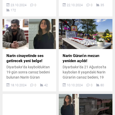
hazırlanan iddianamede
Nevzat Bahtiyar hakkında
23.10.2024
0
22.10.2024
0
35
anne Yüksel Güran'la ilgili
ağırlaştırılmış müebbet hapis
172
çarpıcı bir detaya yer verildi.
cezası istendi.
Narin cinayetinde ses
Narin Güran’ın mezarı
getirecek yeni belge!
yeniden açıldı!
Diyarbakır'da kaybolduktan
Diyarbakır'da 21 Ağustos'ta
19 gün sonra cansız bedeni
kaybolan 8 yaşındaki Narin
bulunan Narin Güran
Güran'ın cansız bedeni, 19
cinayeti soruşturmasında 58
gün sonra bulundu. Otopsi
18.10.2024
0
42
10.10.2024
0
80
gün geride kalırken ortaya
için İstanbul'a gönderilen
çıkan bir bilgi büyük ses
kemikler, geri getirildi ve
getirdi.
Narin'in mezarına defnedildi.