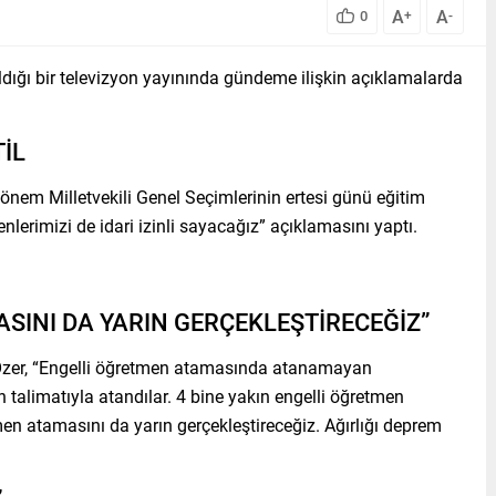
A
A
0
+
-
ldığı bir televizyon yayınında gündeme ilişkin açıklamalarda
İL
nem Milletvekili Genel Seçimlerinin ertesi günü eğitim
lerimizi de idari izinli sayacağız” açıklamasını yaptı.
SINI DA YARIN GERÇEKLEŞTİRECEĞİZ”
 Özer, “Engelli öğretmen atamasında atanamayan
alimatıyla atandılar. 4 bine yakın engelli öğretmen
men atamasını da yarın gerçekleştireceğiz. Ağırlığı deprem