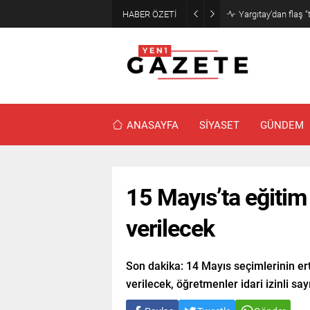
HABER ÖZETİ
Narin cinayetinde
ANASAYFA
SİYASET
GÜNDEM
15 Mayıs’ta eğitim
verilecek
Son dakika: 14 Mayıs seçimlerinin er
verilecek, öğretmenler idari izinli say