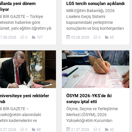
llarda yeni dönem
LGS tercih sonuçları açıklandı
lıyor
Milli Eğitim Bakanlığı, 2026
İ BİR GAZETE – Türkiye
Liselere Geçiş Sistemi
etesinin haberine göre
kapsamındaki yerleştirme
ümet, yeni eğitim öğretim yılı
sonuçlarını ve boş kontenjanları
esinde okul güvenliğini
erişime açtı. Nakil başvuruları
7.08.2026
0
107
05.08.2026
0
65
ırmaya yönelik yeni bir
ise 5 Ağustos'ta başlayacak.
ışma için harekete geçti.
ilen bilgilere göre İçişleri
anlığı, Milli Eğitim Bakanlığı
 Çalışma ve Sosyal Güvenlik
anlığı koordinasyonunda
llarda görevlendirilmek
re 30 bin yeni güvenlik
evlisi istihdam edilecek.
lum Yararına...
niversiteye yeni rektörler
ÖSYM 2026-YKS’de iki
ndı
soruyu iptal etti
İ BİR GAZETE –
Ölçme, Seçme ve Yerleştirme
seköğretim alanındaki
Merkezi (ÖSYM), 2026
etim kademelerini ve
Yükseköğretim Kurumları
ersite rektörlüklerini
Sınavı'nda iki sorunun iptal
3.07.2026
0
88
21.07.2026
0
42