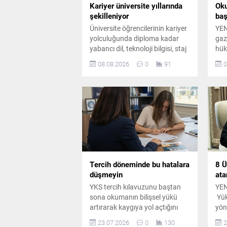
Kariyer üniversite yıllarında
Oku
şekilleniyor
baş
Üniversite öğrencilerinin kariyer
YEN
yolculuğunda diploma kadar
gaz
yabancı dil, teknoloji bilgisi, staj
hük
ve uygulamalı deneyimin de
önc
08.08.2026
0
91
0
belirleyici olduğunu belirten
art
Prof. Dr. Abdullah Kuzu,
çal
gençlere önemli mesajlar verdi.
Edin
Bak
ile
Bak
oku
üze
gör
Top
Tercih döneminde bu hatalara
8 Ü
düşmeyin
ata
YKS tercih kılavuzunu baştan
YEN
sona okumanın bilişsel yükü
Yük
artırarak kaygıya yol açtığını
yön
belirten uzmanlar, adayların
üniv
23.07.2026
0
130
2