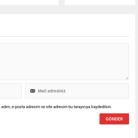
rudan ilgilendiren yeni
edildiğini ve değerlendirme
ma kararları,
işlemlerinin buna göre
hurbaşkanı Recep Tayyip
tamamlandığını duyurdu.
oğan’ın imzasıyla Resmi
ete’de yayımlanarak
ürlüğe girdi. Yapılan bu
samlı düzenleme ile birlikte
 YÖK bünyesinde önemli
işimler yaşandı hem de sekiz
versitenin rektörlük
uğuna yeni isimler getirildi.
seköğretim Kurulu üyeliğine
...
 adım, e-posta adresim ve site adresim bu tarayıcıya kaydedilsin.