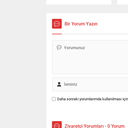
hedefe yönelik bölümlere
doğ
odaklanması gerektiğini
ata
vurgulayarak doğru tercih
Cum
sürecinin püf noktalarını
Erd
paylaştı.
Gaz
Bir Yorum Yazın
yür
kap
hem
değ
üni
kolt
Yük
dört
Daha sonraki yorumlarımda kullanılması için
Ziyaretçi Yorumları - 0 Yorum