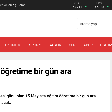
DOLAR
EURO
 amcadan olay mektup!
47,7111
55,1881
EKONOMİ
SPOR
SAĞLIK
YEREL HABER
EĞİTİ
 öğretime bir gün ara
tesi günü olan 15 Mayıs’ta eğitim öğretime bir gün ara
ılacak.