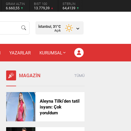
GRAM ALTIN
BIST 100
STERLİN
6.660,55
13.779,39
64,4139
İstanbul,
31
°C
Açık
M
YAZARLAR
KURUMSAL
MAGAZİN
TÜMÜ
Aleyna Tilki’den tatil
isyanı: Çok
yoruldum