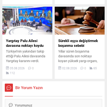
yakalandı. Şüphelilerden 2’si
Soruşturma kapsamında
tutuklandı, diğerleri hakkında
tutuklu sayısı artarken,
ise ayrıca adli soruşturma
barajda bulunan delillere
başlatıldı.
ilişkin iddialar yeniden
gündeme geldi.
Yargıtay Palu Ailesi
Sürekli eşya değiştirmek
davasına noktayı koydu
boşanma sebebi
Türkiye’nin yakından takip
Yıllar süren boşanma
ettiği Palu Ailesi davasında
davasında son noktayı
Yargıtay kararını verdi.
koyan yüksek yargı organı,
Melike Tahnal’ın ölümüne
tarafların kusur oranlarını
05.08.2026
0
02.08.2026
0
65
ilişkin davada Tuncer
yeniden değerlendirerek
112
Ustael’e verilen müebbet
eşlerin kusurlarının eşit
hapis cezası onanırken, diğer
olmadığını ve kadının daha
sanıklar hakkındaki beraat
ağır kusurlu bulunduğunu
Bir Yorum Yazın
kararları kesinleşti.
kararlaştırdı.