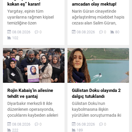
kokan eş” kararı!
amcadan olay mektup!
Yargıtay, eşinin tüm
Narin Güran cinayetinde
uyarılarına rağmen kişisel
ağırlaştırılmış müebbet hapis
temizliğine özen
cezası alan Salim Güran,
göstermeyen ve sürekli ter
cezaevinden yazdığı
08.08.2026
0
08.08.2026
0
80
koktuğu belirtilen erkeği
mektupta suçsuz olduğunu
102
boşanma davasında tam
savundu. Güran, cinayetin
kusurlu kabul etti. Çiftin
failinin Nevzat Bahtiyar
boşanmasına karar verildi.
olduğunu öne sürdü.
Rojin Kabaiş’in ailesine
Gülistan Doku olayında 2
tehdit ve şantaj
dalgıç tutuklandı
Diyarbakır merkezli 8 ilde
Gülistan Doku'nun
düzenlenen operasyonda,
kaybolmasına ilişkin
çocuklarını kaybeden aileleri
yürütülen soruşturmada iki
tehdit ve şantajla hedef
dalgıç "delil karartma"
08.08.2026
0
06.08.2026
0
aldığı belirlenen 10 şüpheli
suçlamasıyla tutuklandı.
222
189