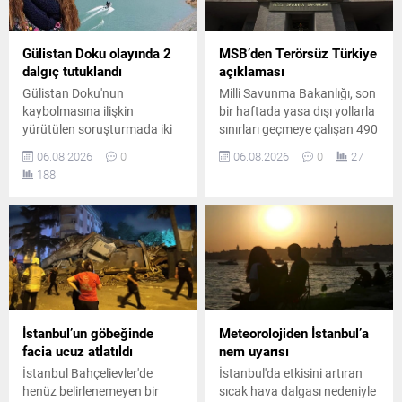
Gülistan Doku olayında 2
MSB’den Terörsüz Türkiye
dalgıç tutuklandı
açıklaması
Gülistan Doku'nun
Milli Savunma Bakanlığı, son
kaybolmasına ilişkin
bir haftada yasa dışı yollarla
yürütülen soruşturmada iki
sınırları geçmeye çalışan 490
dalgıç "delil karartma"
kişinin yakalandığını, Hakkari
06.08.2026
0
06.08.2026
0
27
suçlamasıyla tutuklandı.
hudut hattında yaklaşık 8
188
Soruşturma kapsamında
kilogram uyuşturucu madde
tutuklu sayısı artarken,
ele geçirildiğini açıkladı.
barajda bulunan delillere
ilişkin iddialar yeniden
gündeme geldi.
İstanbul’un göbeğinde
Meteorolojiden İstanbul’a
facia ucuz atlatıldı
nem uyarısı
İstanbul Bahçelievler'de
İstanbul'da etkisini artıran
henüz belirlenemeyen bir
sıcak hava dalgası nedeniyle