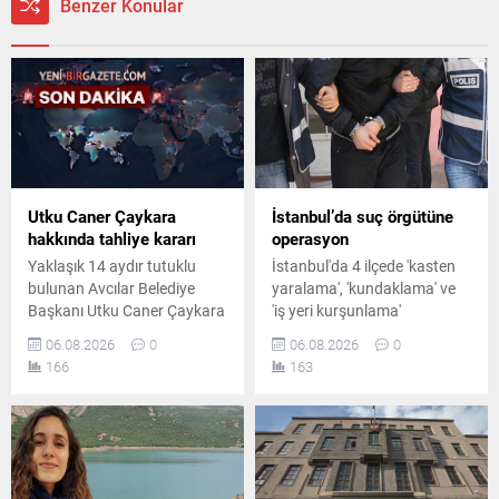
Benzer Konular
Utku Caner Çaykara
İstanbul’da suç örgütüne
hakkında tahliye kararı
operasyon
Yaklaşık 14 aydır tutuklu
İstanbul'da 4 ilçede 'kasten
bulunan Avcılar Belediye
yaralama', 'kundaklama' ve
Başkanı Utku Caner Çaykara
'iş yeri kurşunlama'
hakkında tahliye kararı
olaylarına karıştıkları
06.08.2026
0
06.08.2026
0
verildi. Kararın ardından
belirlenen suç örgütüne
166
163
yargı sürecinin tutuksuz
yönelik düzenlenen
olarak devam edeceği
operasyonda 7 şüpheli
öğrenildi.
gözaltına alındı.
Operasyonda 1 çelik yelek ile
1 ruhsatsız tabanca ele
geçirildi.