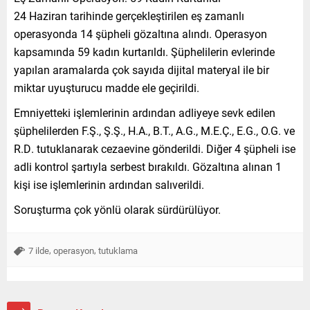
24 Haziran tarihinde gerçekleştirilen eş zamanlı
operasyonda 14 şüpheli gözaltına alındı. Operasyon
kapsamında 59 kadın kurtarıldı. Şüphelilerin evlerinde
yapılan aramalarda çok sayıda dijital materyal ile bir
miktar uyuşturucu madde ele geçirildi.
Emniyetteki işlemlerinin ardından adliyeye sevk edilen
şüphelilerden F.Ş., Ş.Ş., H.A., B.T., A.G., M.E.Ç., E.G., O.G. ve
R.D. tutuklanarak cezaevine gönderildi. Diğer 4 şüpheli ise
adli kontrol şartıyla serbest bırakıldı. Gözaltına alınan 1
kişi ise işlemlerinin ardından salıverildi.
Soruşturma çok yönlü olarak sürdürülüyor.
,
,
7 ilde
operasyon
tutuklama