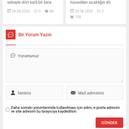
sebeple dört katlı bir bina
hissedilen sıcaklığın 40
büyük bir gürültüyle yıkıldı.
dereceye yaklaşması
06.08.2026
0
88
05.08.2026
0
Şans eseri daha önceden
bekleniyor. Gece saatlerinde
159
tahliye edilmiş olan yapıda
ise yüksek nem vatandaşları
olay nedeniyle geniş çaplı
zorlayacak.
güvenlik önlemleri alındı.
Bir Yorum Yazın
Daha sonraki yorumlarımda kullanılması için adım, e-posta adresim
ve site adresim bu tarayıcıya kaydedilsin.