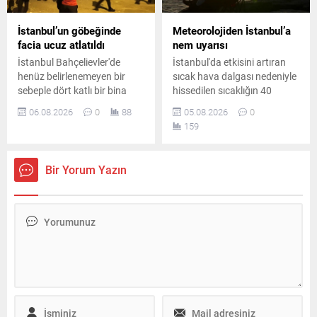
İstanbul’un göbeğinde
Meteorolojiden İstanbul’a
facia ucuz atlatıldı
nem uyarısı
İstanbul Bahçelievler'de
İstanbul'da etkisini artıran
henüz belirlenemeyen bir
sıcak hava dalgası nedeniyle
sebeple dört katlı bir bina
hissedilen sıcaklığın 40
büyük bir gürültüyle yıkıldı.
dereceye yaklaşması
06.08.2026
0
88
05.08.2026
0
Şans eseri daha önceden
bekleniyor. Gece saatlerinde
159
tahliye edilmiş olan yapıda
ise yüksek nem vatandaşları
olay nedeniyle geniş çaplı
zorlayacak.
güvenlik önlemleri alındı.
Bir Yorum Yazın