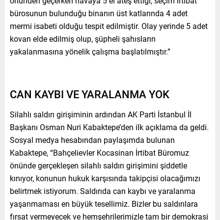
önünden geçerken havaya 5 el ateş ettiği, seçim irtibat
bürosunun bulunduğu binanın üst katlarında 4 adet
mermi isabeti olduğu tespit edilmiştir. Olay yerinde 5 adet
kovan elde edilmiş olup, şüpheli şahısların
yakalanmasına yönelik çalışma başlatılmıştır.”
CAN KAYBI VE YARALANMA YOK
Silahlı saldırı girişiminin ardından AK Parti İstanbul İl
Başkanı Osman Nuri Kabaktepe’den ilk açıklama da geldi.
Sosyal medya hesabından paylaşımda bulunan
Kabaktepe, “Bahçelievler Kocasinan İrtibat Büromuz
önünde gerçekleşen silahlı saldırı girişimini şiddetle
kınıyor, konunun hukuk karşısında takipçisi olacağımızı
belirtmek istiyorum. Saldırıda can kaybı ve yaralanma
yaşanmaması en büyük tesellimiz. Bizler bu saldırılara
fırsat vermeyecek ve hemşehrilerimizle tam bir demokrasi