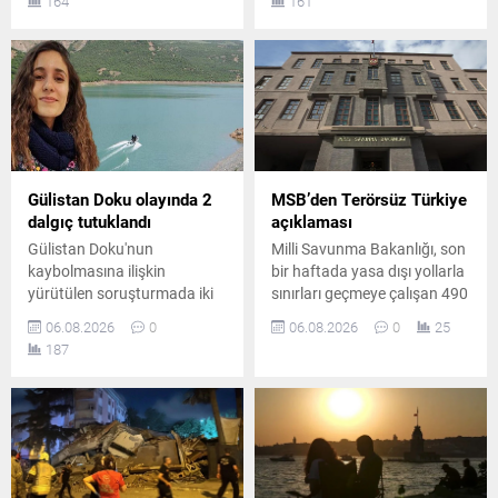
164
161
yargı sürecinin tutuksuz
yönelik düzenlenen
olarak devam edeceği
operasyonda 7 şüpheli
öğrenildi.
gözaltına alındı.
Operasyonda 1 çelik yelek ile
1 ruhsatsız tabanca ele
geçirildi.
Gülistan Doku olayında 2
MSB’den Terörsüz Türkiye
dalgıç tutuklandı
açıklaması
Gülistan Doku'nun
Milli Savunma Bakanlığı, son
kaybolmasına ilişkin
bir haftada yasa dışı yollarla
yürütülen soruşturmada iki
sınırları geçmeye çalışan 490
dalgıç "delil karartma"
kişinin yakalandığını, Hakkari
06.08.2026
0
06.08.2026
0
25
suçlamasıyla tutuklandı.
hudut hattında yaklaşık 8
187
Soruşturma kapsamında
kilogram uyuşturucu madde
tutuklu sayısı artarken,
ele geçirildiğini açıkladı.
barajda bulunan delillere
ilişkin iddialar yeniden
gündeme geldi.