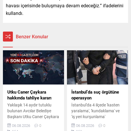
havası içerisinde buluşmaya devam edeceğiz.” ifadelerini
kullandı.
Benzer Konular
Utku Caner Çaykara
İstanbul’da suç örgütüne
hakkında tahliye kararı
operasyon
Yaklaşık 14 aydır tutuklu
İstanbul'da 4 ilçede 'kasten
bulunan Avcılar Belediye
yaralama', 'kundaklama' ve
Başkanı Utku Caner Çaykara
'iş yeri kurşunlama'
hakkında tahliye kararı
olaylarına karıştıkları
06.08.2026
0
06.08.2026
0
verildi. Kararın ardından
belirlenen suç örgütüne