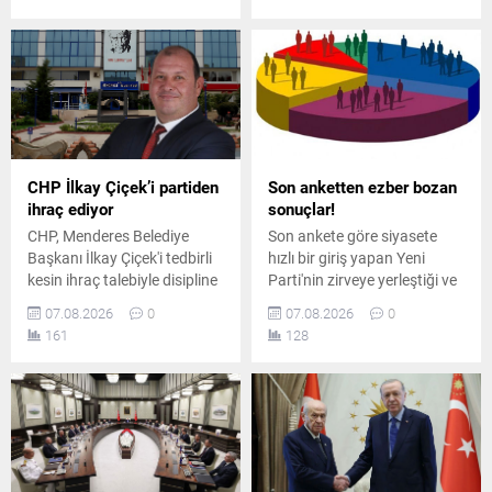
Toplantıda iktidar ve
verilmiş olsa bile bunun
muhalefet milletvekilleri
rüşvet sayılamayacağını
arasında usul ve içerik
savundu.
tartışmaları yaşandı.
CHP İlkay Çiçek’i partiden
Son anketten ezber bozan
ihraç ediyor
sonuçlar!
CHP, Menderes Belediye
Son ankete göre siyasete
Başkanı İlkay Çiçek'i tedbirli
hızlı bir giriş yapan Yeni
kesin ihraç talebiyle disipline
Parti'nin zirveye yerleştiği ve
sevk etti. Kararın, parti
AK Parti'nin ikinci sırada yer
07.08.2026
0
07.08.2026
0
ilkeleri ve örgüt disiplini
aldığı ankette, CHP ve
161
128
kapsamında yapılan
MHP'nin yaşadığı tarihi oy
değerlendirmeler sonucunda
kaybı ile yüzde 5 bandına
alındığı açıklandı.
gerilemeleri dikkat çekti.