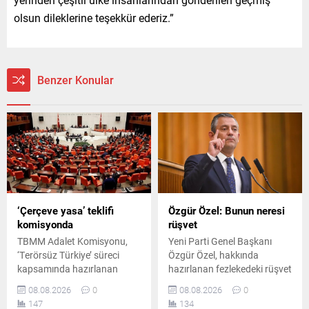
olsun dileklerine teşekkür ederiz.”
Benzer Konular
‘Çerçeve yasa’ teklifi
Özgür Özel: Bunun neresi
komisyonda
rüşvet
TBMM Adalet Komisyonu,
Yeni Parti Genel Başkanı
‘Terörsüz Türkiye’ süreci
Özgür Özel, hakkında
kapsamında hazırlanan
hazırlanan fezlekedeki rüşvet
çerçeve yasa teklifini
iddiasına tepki göstererek,
08.08.2026
0
08.08.2026
0
görüşmek üzere toplandı.
kurultay masrafları için para
147
134