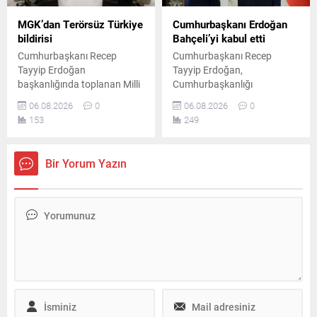
MGK’dan Terörsüz Türkiye
Cumhurbaşkanı Erdoğan
bildirisi
Bahçeli’yi kabul etti
Cumhurbaşkanı Recep
Cumhurbaşkanı Recep
Tayyip Erdoğan
Tayyip Erdoğan,
başkanlığında toplanan Milli
Cumhurbaşkanlığı
Güvenlik Kurulu'nun
Külliyesi'nde MHP Genel
06.08.2026
0
06.08.2026
0
ardından yayımlanan
Başkanı Devlet Bahçeli ile bir
153
249
bildiride, "Terörsüz Türkiye"
araya geldi. Yaklaşık 45
ve "Terörsüz Bölge"
dakika süren görüşme, Milli
hedeflerine yönelik
Güvenlik Kurulu toplantısı
Bir Yorum Yazın
çalışmaların kararlılıkla
öncesinde gerçekleştirildi.
sürdürüleceği vurgulandı.