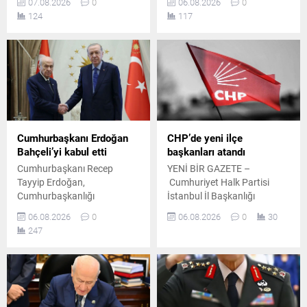
07.08.2026
0
06.08.2026
0
aldığı ankette, CHP ve
ardından yayımlanan
124
117
MHP'nin yaşadığı tarihi oy
bildiride, "Terörsüz Türkiye"
kaybı ile yüzde 5 bandına
ve "Terörsüz Bölge"
gerilemeleri dikkat çekti.
hedeflerine yönelik
çalışmaların kararlılıkla
sürdürüleceği vurgulandı.
Cumhurbaşkanı Erdoğan
CHP’de yeni ilçe
Bahçeli’yi kabul etti
başkanları atandı
Cumhurbaşkanı Recep
YENİ BİR GAZETE –
Tayyip Erdoğan,
Cumhuriyet Halk Partisi
Cumhurbaşkanlığı
İstanbul İl Başkanlığı
Külliyesi'nde MHP Genel
temmuz ayının 21. gününde
06.08.2026
0
06.08.2026
0
30
Başkanı Devlet Bahçeli ile bir
yaptığı duyuruyla çok sayıda
247
araya geldi. Yaklaşık 45
ilçe başkanı ile yönetimlerini
dakika süren görüşme, Milli
tüzüğe ve parti disiplinine
Güvenlik Kurulu toplantısı
aykırı faaliyetler gerekçesiyle
öncesinde gerçekleştirildi.
görevden uzaklaştırmıştı.
İlgili başkanların disiplin
kuruluna sevk edilmesinin