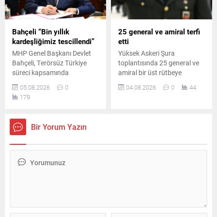
ardından teşkilatlarda yeni
bir yapılanma sürecine girildi.
Resmî duyurunun kısa
Bahçeli “Bin yıllık
25 general ve amiral terfi
sürede yapılması bekleniyor
kardeşliğimiz tescillendi”
etti
Parti...
MHP Genel Başkanı Devlet
Yüksek Askeri Şura
Bahçeli, Terörsüz Türkiye
toplantısında 25 general ve
süreci kapsamında
amiral bir üst rütbeye
hazırlanan çerçeve yasa
yükseltildi, 69 albay general
05.08.2026
0
04.08.2026
0
44
teklifine ilişkin
ve amiralliğe terfi etti. Hava
179
değerlendirmelerde bulundu.
Kuvvetleri Komutanlığı
Bahçeli, atılan imzaların
görevine Orgeneral Rafet
önemli bir adım olduğunu
Dalkıran atandı.
Bir Yorum Yazın
söyledi.