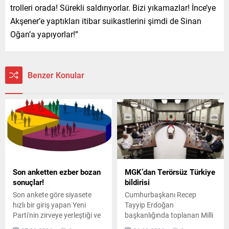
trolleri orada! Sürekli saldırıyorlar. Bizi yıkamazlar! İnce’ye
Akşener’e yaptıkları itibar suikastlerini şimdi de Sinan
Oğan’a yapıyorlar!”
Benzer Konular
Son anketten ezber bozan
MGK’dan Terörsüz Türkiye
sonuçlar!
bildirisi
Son ankete göre siyasete
Cumhurbaşkanı Recep
hızlı bir giriş yapan Yeni
Tayyip Erdoğan
Parti'nin zirveye yerleştiği ve
başkanlığında toplanan Milli
AK Parti'nin ikinci sırada yer
Güvenlik Kurulu'nun