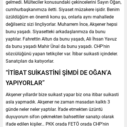
gelmedi. Mülteciler konusundaki çekincelerini Sayın Oğan,
cumhurbaşkanımıza iletti. Siyaset müzakere işidir. Benim
üzüldüğüm en önemli konu şu, onlarla aynı mahallede
değilseniz sizi linçliyorlar. Muharrem İnce, Akşener hepsi
bunu yaşadı. Siyasetteki arkadaşlarımıza da bunu
yaptılar. Fahrettin Altun da bunu yaşadı, Ali İhsan Yavuz
da bunu yaşadı Mahir Ünal da bunu yaşadı. CHP’nin
sözcülüğünü yapan tetikçiler var. İtibar suikasti içindeler.
Sanatçıları da katıyorlar.
“İTİBAT SUİKASTİNİ ŞİMDİ DE OĞAN’A
YAPIYORLAR”
Akşener yıllardır bize suikast yapar biz ona itibar suikasti
asla yapmadık. Akşener ne zaman masadan kalktı 3
günde neler neler yaptılar. İfade etmekten üzüntü
duyuyorum sifon çekmekten bahsettiler sanatçı olarak
ifade edilen kişiler… PKK orada FETÖ orada CHP’nin