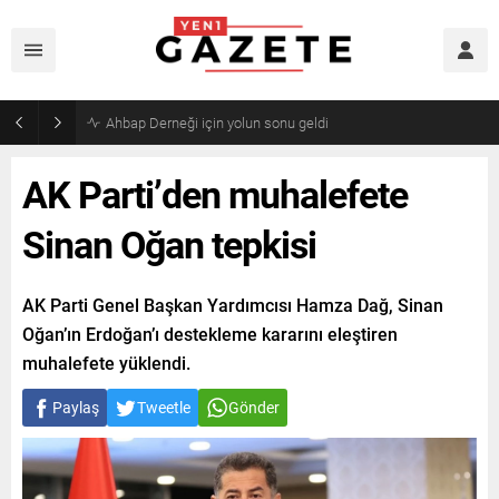
Mourinho’dan Arda Güler’e kötü haber
AK Parti’den muhalefete
Sinan Oğan tepkisi
AK Parti Genel Başkan Yardımcısı Hamza Dağ, Sinan
Oğan’ın Erdoğan’ı destekleme kararını eleştiren
muhalefete yüklendi.
Paylaş
Tweetle
Gönder