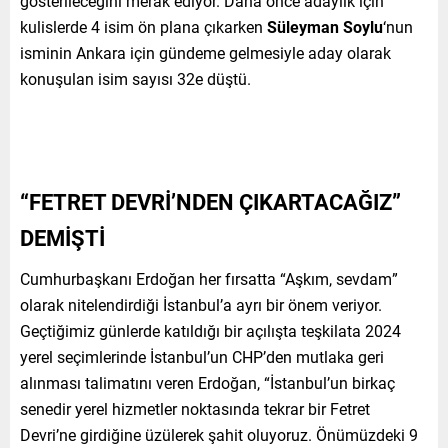
gösterileceğini merak ediyor. Daha önce adaylık için
kulislerde 4 isim ön plana çıkarken
Süleyman Soylu
‘nun
isminin Ankara için gündeme gelmesiyle aday olarak
konuşulan isim sayısı 32e düştü.
“FETRET DEVRİ’NDEN ÇIKARTACAĞIZ”
DEMİŞTİ
Cumhurbaşkanı Erdoğan her fırsatta “Aşkım, sevdam”
olarak nitelendirdiği İstanbul’a ayrı bir önem veriyor.
Geçtiğimiz günlerde katıldığı bir açılışta teşkilata 2024
yerel seçimlerinde İstanbul’un CHP’den mutlaka geri
alınması talimatını veren Erdoğan, “İstanbul’un birkaç
senedir yerel hizmetler noktasında tekrar bir Fetret
Devri’ne girdiğine üzülerek şahit oluyoruz. Önümüzdeki 9