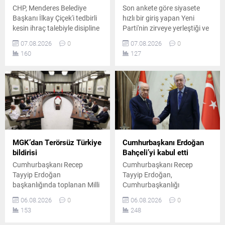
CHP, Menderes Belediye
Son ankete göre siyasete
Başkanı İlkay Çiçek'i tedbirli
hızlı bir giriş yapan Yeni
kesin ihraç talebiyle disipline
Parti'nin zirveye yerleştiği ve
sevk etti. Kararın, parti
AK Parti'nin ikinci sırada yer
07.08.2026
0
07.08.2026
0
ilkeleri ve örgüt disiplini
aldığı ankette, CHP ve
160
127
kapsamında yapılan
MHP'nin yaşadığı tarihi oy
değerlendirmeler sonucunda
kaybı ile yüzde 5 bandına
alındığı açıklandı.
gerilemeleri dikkat çekti.
MGK’dan Terörsüz Türkiye
Cumhurbaşkanı Erdoğan
bildirisi
Bahçeli’yi kabul etti
Cumhurbaşkanı Recep
Cumhurbaşkanı Recep
Tayyip Erdoğan
Tayyip Erdoğan,
başkanlığında toplanan Milli
Cumhurbaşkanlığı
Güvenlik Kurulu'nun
Külliyesi'nde MHP Genel
06.08.2026
0
06.08.2026
0
ardından yayımlanan
Başkanı Devlet Bahçeli ile bir
153
248
bildiride, "Terörsüz Türkiye"
araya geldi. Yaklaşık 45
ve "Terörsüz Bölge"
dakika süren görüşme, Milli