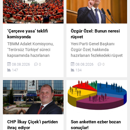
‘Çerçeve yasa’ teklifi
Özgür Özel: Bunun neresi
komisyonda
rüşvet
TBMM Adalet Komisyonu,
Yeni Parti Genel Başkanı
‘Terörsüz Türkiye’ süreci
Özgür Özel, hakkında
kapsamında hazırlanan
hazırlanan fezlekedeki rüşvet
çerçeve yasa teklifini
iddiasına tepki göstererek,
08.08.2026
0
08.08.2026
0
görüşmek üzere toplandı.
kurultay masrafları için para
147
134
Toplantıda iktidar ve
verilmiş olsa bile bunun
muhalefet milletvekilleri
rüşvet sayılamayacağını
arasında usul ve içerik
savundu.
tartışmaları yaşandı.
CHP İlkay Çiçek’i partiden
Son anketten ezber bozan
ihraç ediyor
sonuçlar!