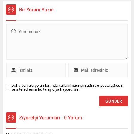
hedeflerine yönelik
Güvenlik Kurulu toplantısı
Bir Yorum Yazın
çalışmaların kararlılıkla
öncesinde gerçekleştirildi.
sürdürüleceği vurgulandı.
Daha sonraki yorumlarımda kullanılması için adım, e-posta adresim
ve site adresim bu tarayıcıya kaydedilsin.
Ziyaretçi Yorumları - 0 Yorum