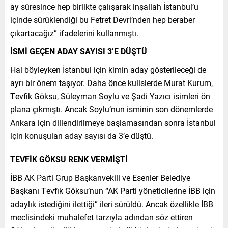
ay süresince hep birlikte çalışarak inşallah İstanbul’u
içinde sürüklendiği bu Fetret Devri’nden hep beraber
çıkartacağız” ifadelerini kullanmıştı.
İSMİ GEÇEN ADAY SAYISI 3’E DÜŞTÜ
Hal böyleyken İstanbul için kimin aday gösterileceği de
ayrı bir önem taşıyor. Daha önce kulislerde Murat Kurum,
Tevfik Göksu, Süleyman Soylu ve Şadi Yazıcı isimleri ön
plana çıkmıştı. Ancak Soylu’nun isminin son dönemlerde
Ankara için dillendirilmeye başlamasından sonra İstanbul
için konuşulan aday sayısı da 3’e düştü.
TEVFİK GÖKSU RENK VERMİŞTİ
İBB AK Parti Grup Başkanvekili ve Esenler Belediye
Başkanı Tevfik Göksu’nun “AK Parti yöneticilerine İBB için
adaylık istediğini ilettiği” ileri sürüldü. Ancak özellikle İBB
meclisindeki muhalefet tarzıyla adından söz ettiren