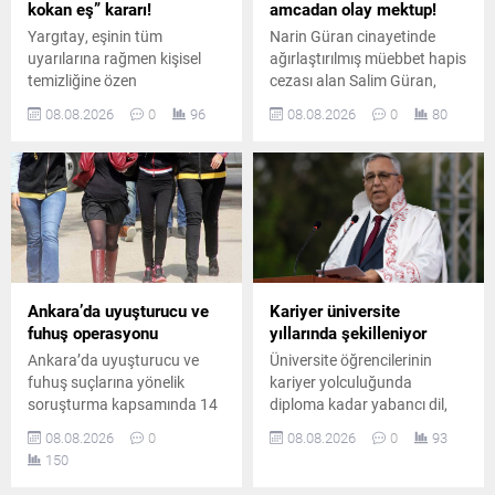
kokan eş” kararı!
amcadan olay mektup!
Yargıtay, eşinin tüm
Narin Güran cinayetinde
uyarılarına rağmen kişisel
ağırlaştırılmış müebbet hapis
temizliğine özen
cezası alan Salim Güran,
göstermeyen ve sürekli ter
cezaevinden yazdığı
08.08.2026
0
96
08.08.2026
0
80
koktuğu belirtilen erkeği
mektupta suçsuz olduğunu
boşanma davasında tam
savundu. Güran, cinayetin
kusurlu kabul etti. Çiftin
failinin Nevzat Bahtiyar
boşanmasına karar verildi.
olduğunu öne sürdü.
Ankara’da uyuşturucu ve
Kariyer üniversite
fuhuş operasyonu
yıllarında şekilleniyor
Ankara’da uyuşturucu ve
Üniversite öğrencilerinin
fuhuş suçlarına yönelik
kariyer yolculuğunda
soruşturma kapsamında 14
diploma kadar yabancı dil,
şüpheli hakkında gözaltı
teknoloji bilgisi, staj ve
08.08.2026
0
08.08.2026
0
93
kararı verildi. Düzenlenen
uygulamalı deneyimin de
150
operasyonda 8 şüpheli
belirleyici olduğunu belirten
yakalanırken, diğer
Prof. Dr. Abdullah Kuzu,