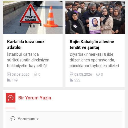
şüphelilerin yakalanması için
gençlere önemli mesajlar
çalışmalar sürüyor.
verdi.
Kartal’da kaza ucuz
Rojin Kabaiş’in ailesine
atlatıldı
tehdit ve şantaj
İstanbul Kartal’da
Diyarbakır merkezli 8 ilde
sürücüsünün direksiyon
düzenlenen operasyonda,
hakimiyetini kaybettiği
çocuklarını kaybeden aileleri
otomobilin park halindeki üç
tehdit ve şantajla hedef
08.08.2026
0
08.08.2026
0
araca çarpmasıyla meydana
aldığı belirlenen 10 şüpheli
149
222
gelen kazada iki kişi
yakalandı. Şüphelilerden 2’si
yaralandı. Yaralılar
tutuklandı, diğerleri hakkında
hastaneye kaldırılırken polis
ise ayrıca adli soruşturma
Bir Yorum Yazın
inceleme başlattı.
başlatıldı.