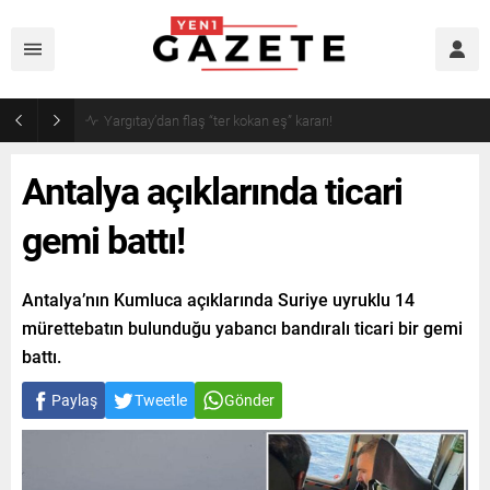
Narin cinayetinde amcadan olay mektup!
Antalya açıklarında ticari
gemi battı!
Antalya’nın Kumluca açıklarında Suriye uyruklu 14
mürettebatın bulunduğu yabancı bandıralı ticari bir gemi
battı.
Paylaş
Tweetle
Gönder