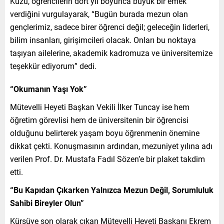
Kuzu, öğrencilerin dört yıl boyunca büyük bir emek
verdiğini vurgulayarak, “Bugün burada mezun olan
gençlerimiz, sadece birer öğrenci değil; geleceğin liderleri,
bilim insanları, girişimcileri olacak. Onları bu noktaya
taşıyan ailelerine, akademik kadromuza ve üniversitemize
teşekkür ediyorum” dedi.
“Okumanın Yaşı Yok”
Mütevelli Heyeti Başkan Vekili İlker Tuncay ise hem
öğretim görevlisi hem de üniversitenin bir öğrencisi
olduğunu belirterek yaşam boyu öğrenmenin önemine
dikkat çekti. Konuşmasının ardından, mezuniyet yılına adı
verilen Prof. Dr. Mustafa Fadıl Sözen’e bir plaket takdim
etti.
“Bu Kapıdan Çıkarken Yalnızca Mezun Değil, Sorumluluk
Sahibi Bireyler Olun”
Kürsüye son olarak çıkan Mütevelli Heyeti Başkanı Ekrem