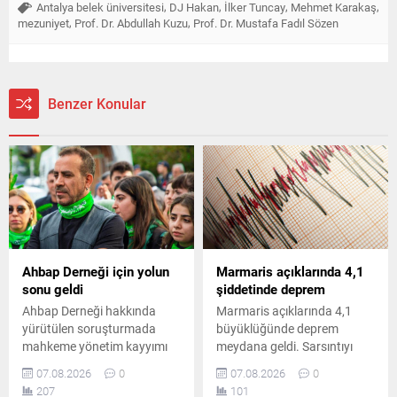
,
,
,
,
Antalya belek üniversitesi
DJ Hakan
İlker Tuncay
Mehmet Karakaş
,
,
mezuniyet
Prof. Dr. Abdullah Kuzu
Prof. Dr. Mustafa Fadıl Sözen
Benzer Konular
Ahbap Derneği için yolun
Marmaris açıklarında 4,1
sonu geldi
şiddetinde deprem
Ahbap Derneği hakkında
Marmaris açıklarında 4,1
yürütülen soruşturmada
büyüklüğünde deprem
mahkeme yönetim kayyımı
meydana geldi. Sarsıntıyı
atanmasına karar verdi.
hisseden bölge halkı kısa
07.08.2026
0
07.08.2026
0
Başsavcılık, derneğin
süreli panik yaşarken, AFAD
207
101