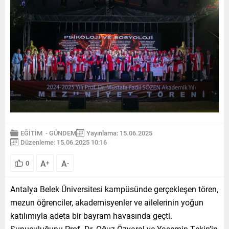
EĞİTİM
-
GÜNDEM
Yayınlama: 15.06.2025
Düzenleme: 15.06.2025 10:16
A
A
0
+
-
Antalya Belek Üniversitesi kampüsünde gerçekleşen tören,
mezun öğrenciler, akademisyenler ve ailelerinin yoğun
katılımıyla adeta bir bayram havasında geçti.
Sunuculuğunu Prof. Dr. Oğuz Özyaral ve Yasemin Tekin’in