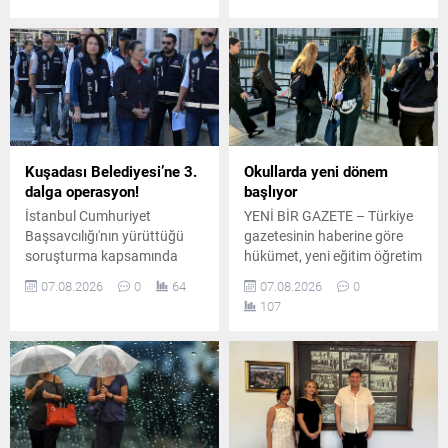
faaliyetlerinin
tarafından yapılan ilk
durdurulmasını ve
incelemelerde herhangi bir
feshedilmesini talep ederken
olumsuzluğa rastlanmadığı
soruşturma dört başlıkta
açıklandı.
sürüyor.
Kuşadası Belediyesi’ne 3.
Okullarda yeni dönem
dalga operasyon!
başlıyor
İstanbul Cumhuriyet
YENİ BİR GAZETE – Türkiye
Başsavcılığı'nın yürüttüğü
gazetesinin haberine göre
soruşturma kapsamında
hükümet, yeni eğitim öğretim
Kuşadası Belediyesi'ne
yılı öncesinde okul
07.08.2026
0
64
07.08.2026
0
yönelik operasyonların 3.
güvenliğini artırmaya yönelik
107
dalgası gerçekleştirildi.
yeni bir çalışma için harekete
Ekipler İzmir, Aydın ve
geçti. Edinilen bilgilere göre
Antalya'da belirlenen
İçişleri Bakanlığı, Milli Eğitim
adreslere eş zamanlı
Bakanlığı ile Çalışma ve
operasyon düzenledi.
Sosyal Güvenlik Bakanlığı
koordinasyonunda okullarda
görevlendirilmek üzere 30 bin