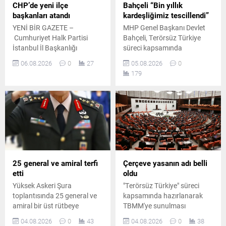
CHP’de yeni ilçe
Bahçeli “Bin yıllık
başkanları atandı
kardeşliğimiz tescillendi”
YENİ BİR GAZETE –
MHP Genel Başkanı Devlet
Cumhuriyet Halk Partisi
Bahçeli, Terörsüz Türkiye
İstanbul İl Başkanlığı
süreci kapsamında
temmuz ayının 21. gününde
hazırlanan çerçeve yasa
06.08.2026
0
27
05.08.2026
0
yaptığı duyuruyla çok sayıda
teklifine ilişkin
179
ilçe başkanı ile yönetimlerini
değerlendirmelerde bulundu.
tüzüğe ve parti disiplinine
Bahçeli, atılan imzaların
aykırı faaliyetler gerekçesiyle
önemli bir adım olduğunu
görevden uzaklaştırmıştı.
söyledi.
İlgili başkanların disiplin
kuruluna sevk edilmesinin
ardından teşkilatlarda yeni
bir yapılanma sürecine girildi.
Resmî duyurunun kısa
25 general ve amiral terfi
Çerçeve yasanın adı belli
sürede yapılması bekleniyor
etti
oldu
Parti...
Yüksek Askeri Şura
"Terörsüz Türkiye" süreci
toplantısında 25 general ve
kapsamında hazırlanarak
amiral bir üst rütbeye
TBMM'ye sunulması
yükseltildi, 69 albay general
beklenen çerçeve yasa
04.08.2026
0
43
04.08.2026
0
38
ve amiralliğe terfi etti. Hava
teklifinin ismi netleşti.