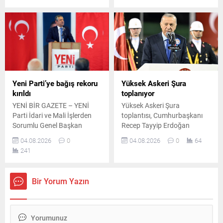
Kuvvetleri Komutanlığı
Düzenlemenin siyasi
görevine Orgeneral Rafet
partilerin ortak imzasıyla
Dalkıran atandı.
Meclis'e sunulması
hedefleniyor.
Yeni Parti’ye bağış rekoru
Yüksek Askeri Şura
kırıldı
toplanıyor
YENİ BİR GAZETE – YENİ
Yüksek Askeri Şura
Parti İdari ve Mali İşlerden
toplantısı, Cumhurbaşkanı
Sorumlu Genel Başkan
Recep Tayyip Erdoğan
Yardımcısı Özgür Ceylan,
başkanlığında bugün
04.08.2026
0
04.08.2026
0
64
partinin yürüttüğü
Cumhurbaşkanlığı
241
dayanışma kampanyasında
Külliyesi'nde
ulaşılan bağış miktarını
gerçekleştirilecek. Toplantıda
kamuoyuyla paylaştı.
Türk Silahlı Kuvvetleri'nin
Bir Yorum Yazın
Ceylan, toplam desteğin 240
terfi ve görev değişiklikleri ele
milyon 340 bin 252 liraya
alınacak.
ulaştığını belirtti. Bağış
kampanyasında 240 milyon