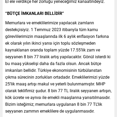
El ele verdikçe her zorluğu yeneceğimiz kanaatindeyiz.
“BÜTÇE İMKANLARI BELLİDİR”
Memurlara ve emeklilerimize yapılacak zamların
destekçisiyiz. 1 Temmuz 2023 itibarıyla tüm kamu
görevlilerimizin maaşlarında ilk 6 aylık enflasyon farkına
ek olarak yılın ikinci yarısı için toplu sözleşmeden
kaynaklanan oranda toplam yüzde 17.55’lik zam ve
seyyanen 8 bin 77 liralık artış yapılacaktır. Gönül isterdi ki
bu maaş yükselişi daha da fazla olsun. Ancak bütçe
imkanları bellidir. Türkiye ekonomisinin türbülanstan
çıkma sürecinin zorlukları ortadadır. Emeklilerimizi yüzde
25’lik maaş artışı makul ve yeterli bulunmamıştır. MHP
olarak teklifimiz şudur. 8 bin 77 TL liralık seyyanen artışın,
kök ücrete ve aynısı ile emekli maaşlarına yansıtılmasıdır.
Bizim isteğimiz; memurlara uygulanan 8 bin 77 TL’lik
seyyanen zammın emeklilere de uygulanmasıdır.