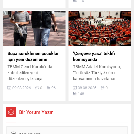
110
konuşmada birlik ve
yeni isimler getirildi.
dayanışma mesajı verdi.
Suça sürüklenen çocuklar
‘Çerçeve yasa’ teklifi
için yeni düzenleme
komisyonda
TBMM Genel Kurulu’nda
TBMM Adalet Komisyonu,
kabul edilen yeni
‘Terörsüz Türkiye’ süreci
düzenlemeyle suça
kapsamında hazırlanan
sürüklenen çocuklara ilişkin
çerçeve yasa teklifini
09.08.2026
0
96
08.08.2026
0
önemli değişiklikler hayata
görüşmek üzere toplandı.
148
geçiriliyor. Yasal düzenleme,
Toplantıda iktidar ve
çocukların adli süreçlerini
muhalefet milletvekilleri
yeniden şekillendiriyor.
arasında usul ve içerik
Bir Yorum Yazın
tartışmaları yaşandı.