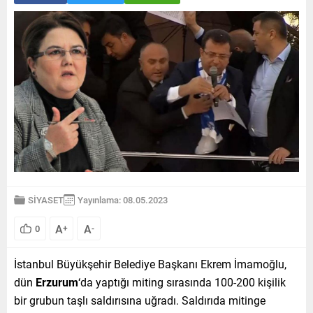
SİYASET
Yayınlama: 08.05.2023
A
A
0
+
-
İstanbul Büyükşehir Belediye Başkanı Ekrem İmamoğlu,
dün
Erzurum
‘da yaptığı miting sırasında 100-200 kişilik
bir grubun taşlı saldırısına uğradı. Saldırıda mitinge