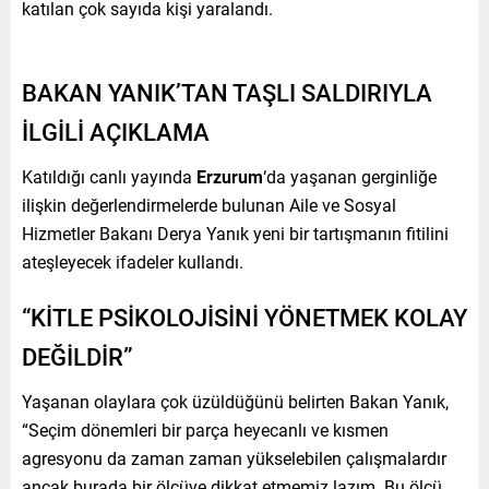
katılan çok sayıda kişi yaralandı.
BAKAN YANIK’TAN TAŞLI SALDIRIYLA
İLGİLİ AÇIKLAMA
Katıldığı canlı yayında
Erzurum
‘da yaşanan gerginliğe
ilişkin değerlendirmelerde bulunan Aile ve Sosyal
Hizmetler Bakanı Derya Yanık yeni bir tartışmanın fitilini
ateşleyecek ifadeler kullandı.
“KİTLE PSİKOLOJİSİNİ YÖNETMEK KOLAY
DEĞİLDİR”
Yaşanan olaylara çok üzüldüğünü belirten Bakan Yanık,
“Seçim dönemleri bir parça heyecanlı ve kısmen
agresyonu da zaman zaman yükselebilen çalışmalardır
ancak burada bir ölçüye dikkat etmemiz lazım. Bu ölçü