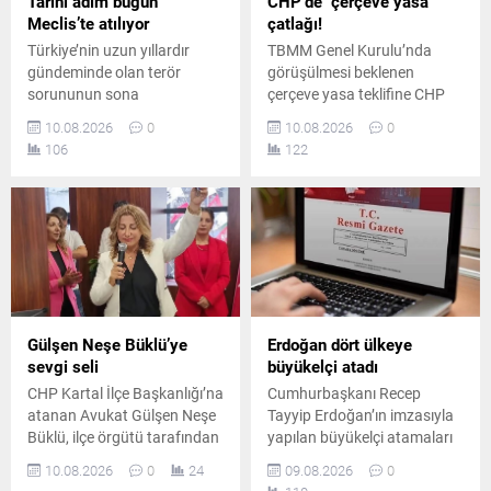
Tarihi adım bugün
CHP’de ‘çerçeve yasa’
Meclis’te atılıyor
çatlağı!
Türkiye’nin uzun yıllardır
TBMM Genel Kurulu’nda
gündeminde olan terör
görüşülmesi beklenen
sorununun sona
çerçeve yasa teklifine CHP
erdirilmesine yönelik süreçte
İstanbul Milletvekili İlhan
10.08.2026
0
10.08.2026
0
bugün önemli bir aşamaya
Kesici’den itiraz geldi. Kesici,
106
122
geçilmesi bekleniyor. Çerçeve
oylamada hayır oyu
yasa teklifinin Meclis’te
kullanacağını açıkladı.
görüşülmesi planlanıyor.
Gülşen Neşe Büklü’ye
Erdoğan dört ülkeye
sevgi seli
büyükelçi atadı
CHP Kartal İlçe Başkanlığı’na
Cumhurbaşkanı Recep
atanan Avukat Gülşen Neşe
Tayyip Erdoğan’ın imzasıyla
Büklü, ilçe örgütü tarafından
yapılan büyükelçi atamaları
meşalelerle karşılandı.
Resmi Gazete’de yayımlandı.
10.08.2026
0
24
09.08.2026
0
Gülşen Neşe Büklü, yaptığı
Dört farklı diplomatik göreve