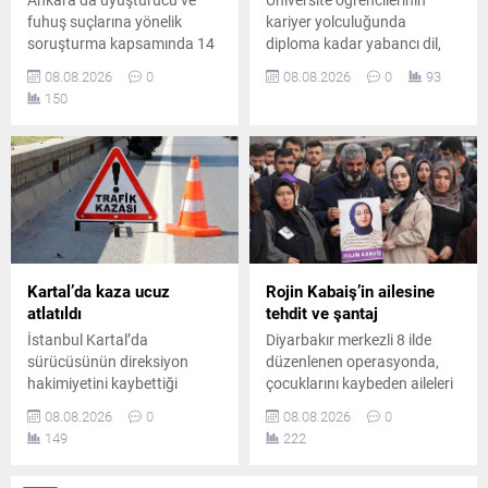
fuhuş suçlarına yönelik
kariyer yolculuğunda
soruşturma kapsamında 14
diploma kadar yabancı dil,
şüpheli hakkında gözaltı
teknoloji bilgisi, staj ve
08.08.2026
0
08.08.2026
0
93
kararı verildi. Düzenlenen
uygulamalı deneyimin de
150
operasyonda 8 şüpheli
belirleyici olduğunu belirten
yakalanırken, diğer
Prof. Dr. Abdullah Kuzu,
şüphelilerin yakalanması için
gençlere önemli mesajlar
çalışmalar sürüyor.
verdi.
Kartal’da kaza ucuz
Rojin Kabaiş’in ailesine
atlatıldı
tehdit ve şantaj
İstanbul Kartal’da
Diyarbakır merkezli 8 ilde
sürücüsünün direksiyon
düzenlenen operasyonda,
hakimiyetini kaybettiği
çocuklarını kaybeden aileleri
otomobilin park halindeki üç
tehdit ve şantajla hedef
08.08.2026
0
08.08.2026
0
araca çarpmasıyla meydana
aldığı belirlenen 10 şüpheli
149
222
gelen kazada iki kişi
yakalandı. Şüphelilerden 2’si
yaralandı. Yaralılar
tutuklandı, diğerleri hakkında