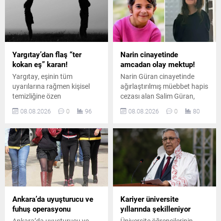
Yargıtay’dan flaş “ter
Narin cinayetinde
kokan eş” kararı!
amcadan olay mektup!
Yargıtay, eşinin tüm
Narin Güran cinayetinde
uyarılarına rağmen kişisel
ağırlaştırılmış müebbet hapis
temizliğine özen
cezası alan Salim Güran,
göstermeyen ve sürekli ter
cezaevinden yazdığı
08.08.2026
0
96
08.08.2026
0
80
koktuğu belirtilen erkeği
mektupta suçsuz olduğunu
boşanma davasında tam
savundu. Güran, cinayetin
kusurlu kabul etti. Çiftin
failinin Nevzat Bahtiyar
boşanmasına karar verildi.
olduğunu öne sürdü.
Ankara’da uyuşturucu ve
Kariyer üniversite
fuhuş operasyonu
yıllarında şekilleniyor
Ankara’da uyuşturucu ve
Üniversite öğrencilerinin