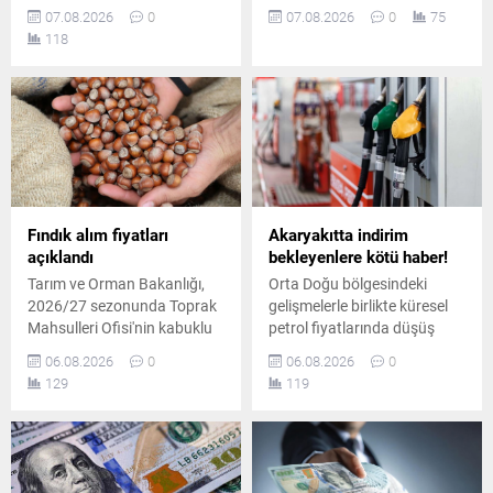
TL'lik artış öngörülürken, Eşel
haftalık %5'i aşan yükseliş
07.08.2026
0
07.08.2026
0
75
Mobil Sistemi desteğiyle
kaydeden altın, rekor
118
sürücülerin deposuna
tazeleyerek ons bazında
yaklaşık 1,06 TL zam
4.289 doları, gramda ise
yansıyacak.
6.575 TL'yi gördü.
Fındık alım fiyatları
Akaryakıtta indirim
açıklandı
bekleyenlere kötü haber!
Tarım ve Orman Bakanlığı,
Orta Doğu bölgesindeki
2026/27 sezonunda Toprak
gelişmelerle birlikte küresel
Mahsulleri Ofisi'nin kabuklu
petrol fiyatlarında düşüş
fındık alım fiyatlarını
yaşansa da iç piyasadaki
06.08.2026
0
06.08.2026
0
duyurdu. Giresun kalite
pompa fiyatları aynı kaldı.
129
119
fındık 255 lira, levant kalite
Planlanan yüksek oranlı
fındık ise kilogram başına
indirim tutarının tamamı
250 liradan alınacak.
vergi artışına aktarıldı.