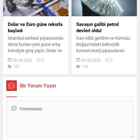
Dolar ve Euro güne rekorla
Savaşın galibi petrol
başladı
devleri oldu!
İstanbul serbest piyasasında
İran-ABD gerilimi ve Hürmüz
döviz kurları yeni güne artış
Boğazı'ndaki belirsizlik
trendiyle giriş yaptı. Dolar ve
küresel enerji piyasalarını
avro dünkü kapanış
sarsarken, dünyanın en
06.08.2026
0
06.08.2026
0
seviyelerinin üzerine çıkarak
büyük sekiz petrol şirketi yılın
137
119
piyasalarda hareketli bir
ikinci çeyreğinde toplam 93
başlangıç yaptı.
milyar dolar kâr elde etti.
Bir Yorum Yazın