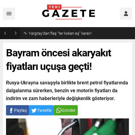
Yargıtay’dan flaş “ter kokan eş” kararı!
Bayram öncesi akaryakıt
fiyatları uçuşa geçti!
Rusya-Ukrayna savaşıyla birlikte brent petrol fiyatlarında
dalgalanma sürerken, benzin ve motorin fiyatları da
indirim ve zam haberleriyle değişkenlik gösteriyor.
Paylaş
Tweetle
Gönder