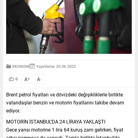
EKONOMİ
Yayınlama: 20.06.2023
A
A
0
+
-
Brent petrol fiyatları ve dövizdeki değişikliklerle birlikte
vatandaşlar benzin ve motorin fiyatlarını takibe devam
ediyor.
MOTORİN İSTANBUL’DA 24 LİRAYA YAKLAŞTI
Gece yarısı motorine 1 lira 64 kuruş zam gelirken, fiyat
artışı pompaya da yansıdı. Zamla birlikte İstanbul’da