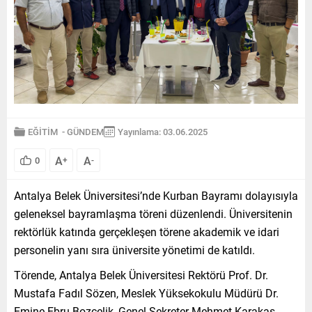
EĞİTİM
-
GÜNDEM
Yayınlama: 03.06.2025
A
A
0
+
-
Antalya Belek Üniversitesi’nde Kurban Bayramı dolayısıyla
geleneksel bayramlaşma töreni düzenlendi. Üniversitenin
rektörlük katında gerçekleşen törene akademik ve idari
personelin yanı sıra üniversite yönetimi de katıldı.
Törende, Antalya Belek Üniversitesi Rektörü Prof. Dr.
Mustafa Fadıl Sözen, Meslek Yüksekokulu Müdürü Dr.
Emine Ebru Bozçelik, Genel Sekreter Mehmet Karakaş,