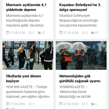
Marmaris açıklarında 4,1
Kuşadası Belediyesi’ne 3.
şiddetinde deprem
dalga operasyon!
Marmaris açıklarında 4,1
İstanbul Cumhuriyet
büyüklüğünde deprem
Başsavcılığı'nın yürüttüğü
meydana geldi. Sarsıntıyı
soruşturma kapsamında
hisseden bölge halkı kısa
Kuşadası Belediyesi'ne
07.08.2026
0
27
07.08.2026
0
61
süreli panik yaşarken, AFAD
yönelik operasyonların 3.
tarafından yapılan ilk
dalgası gerçekleştirildi.
incelemelerde herhangi bir
Ekipler İzmir, Aydın ve
olumsuzluğa rastlanmadığı
Antalya'da belirlenen
açıklandı.
adreslere eş zamanlı
operasyon düzenledi.
Okullarda yeni dönem
Meteorolojiden gök
başlıyor
gürültülü sağanak uyarısı
YENİ BİR GAZETE – Türkiye
YENİBİRGAZETE –
gazetesinin haberine göre
Meteoroloji Genel
hükümet, yeni eğitim öğretim
Müdürlüğü ve AKOM
yılı öncesinde okul
verilerine göre yurdun bazı
07.08.2026
0
07.08.2026
0
6
güvenliğini artırmaya yönelik
bölgelerinde sağanak yağış
106