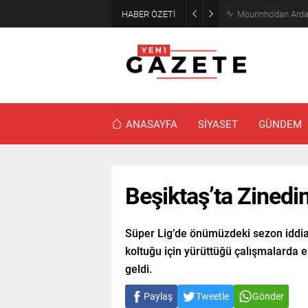
HABER ÖZETİ
Mourinho’dan Arda
ANASAYFA
SİYASET
GÜNDEM
Beşiktaş’ta Zinedin
Süper Lig’de önümüzdeki sezon iddial
koltuğu için yürüttüğü çalışmalarda e
geldi.
Paylaş
Tweetle
Gönder