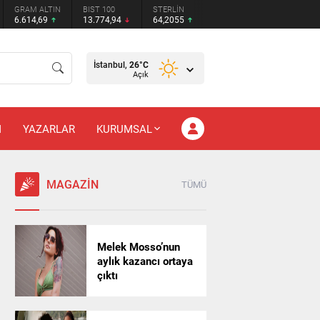
GRAM ALTIN
BIST 100
STERLİN
6.614,69
13.774,94
64,2055
İstanbul,
26
°C
Açık
M
YAZARLAR
KURUMSAL
MAGAZİN
TÜMÜ
Melek Mosso’nun
aylık kazancı ortaya
çıktı