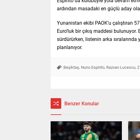
Espirito da kulübüyle yola devam etme
ardından masadaki en güçlü aday ola
Yunanistan ekibi PAOK’u çalıştıran 
Euro’luk bir çıkış maddesi bulunuyor.
sürdürürken, listenin arka sıralarında 
planlanıyor.
,
,
,
Beşiktaş
Nuno Espirito
Razvan Lucescu
Z
Benzer Konular