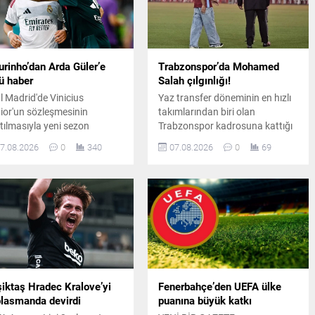
rinho’dan Arda Güler’e
Trabzonspor’da Mohamed
ü haber
Salah çılgınlığı!
l Madrid'de Vinicius
Yaz transfer döneminin en hızlı
ior'un sözleşmesinin
takımlarından biri olan
tılmasıyla yeni sezon
Trabzonspor kadrosuna kattığı
nlaması hız kazandı. Jose
dünya yıldızı Mohamed Salah
7.08.2026
0
340
07.08.2026
0
69
rinho'nun ilk 11 tercihleri
için görkemli bir imza töreni
dem olurken, Arda Güler'in
düzenledi. Binlerce taraftarın
umu belirsizliğini koruyor.
akın ettiği organizasyonda
renkli anlar yaşandı.
iktaş Hradec Kralove’yi
Fenerbahçe’den UEFA ülke
lasmanda devirdi
puanına büyük katkı