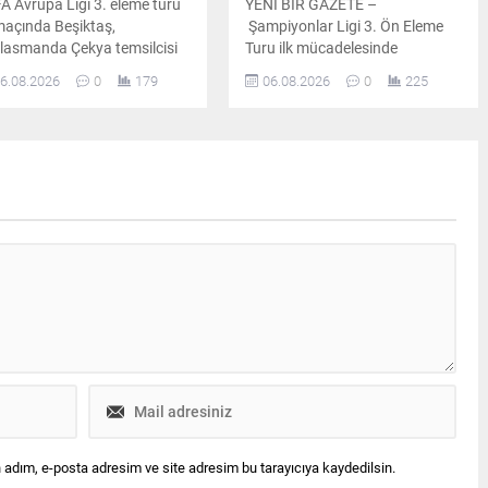
A Avrupa Ligi 3. eleme turu
YENİ BİR GAZETE –
 maçında Beşiktaş,
Şampiyonlar Ligi 3. Ön Eleme
lasmanda Çekya temsilcisi
Turu ilk mücadelesinde
dec Kralove'yi Semih
Fenerbahçe sahasında
6.08.2026
0
179
06.08.2026
0
225
ıçsoy'un golüyle 1-0 mağlup
Avusturya temsilcisi Sturm Graz
i. Siyah-beyazlılar rövanş
ile karşı karşıya geldi. Sarı
esi önemli avantaj elde etti.
lacivertli ekip Talisca ve Mason
Greenwood’un kaydettiği
gollerle sahadan iki sıfırlık
galibiyetle ayrıldı. Bu sonuçla
temsilcimiz rövanş maçı
öncesinde büyük bir avantaj
yakaladı. Güncel UEFA ülke
puanı sıralaması...
 adım, e-posta adresim ve site adresim bu tarayıcıya kaydedilsin.