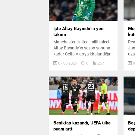
İşte Altay Bayındır’ın yeni
Mou
takımı
köt
Manchester United, milli kaleci
Rea
Altay Bayındır'ın sezon sonuna
Jun
kadar Celta Vigo'ya kiralandığını
uza
resmen açıkladı. İspanyol
pla
07.08.2026
0
257
0
kulübü de transferi duyururken
Mou
Türk taraftarlara özel mesaj
gün
paylaştı.
dur
Beşiktaş kazandı, UEFA ülke
Beş
puanı arttı
dep