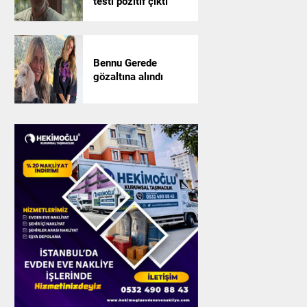
testi pozitif çıktı
Bennu Gerede
gözaltına alındı