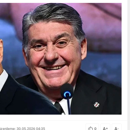
A
A
zenleme: 30.05.2026 04:35
0
+
-