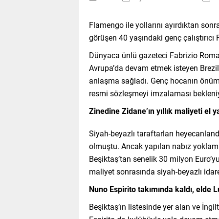
Flamengo ile yollarını ayırdıktan sonr
görüşen 40 yaşındaki genç çalıştırıcı F
Dünyaca ünlü gazeteci Fabrizio Romano
Avrupa’da devam etmek isteyen Brezil
anlaşma sağladı. Genç hocanın önümüz
resmi sözleşmeyi imzalaması bekleniy
Zinedine Zidane’ın yıllık maliyeti el y
Siyah-beyazlı taraftarları heyecanland
olmuştu. Ancak yapılan nabız yoklam
Beşiktaş’tan senelik 30 milyon Euro’yu 
maliyet sonrasında siyah-beyazlı idare
Nuno Espirito takımında kaldı, elde 
Beşiktaş’ın listesinde yer alan ve İng