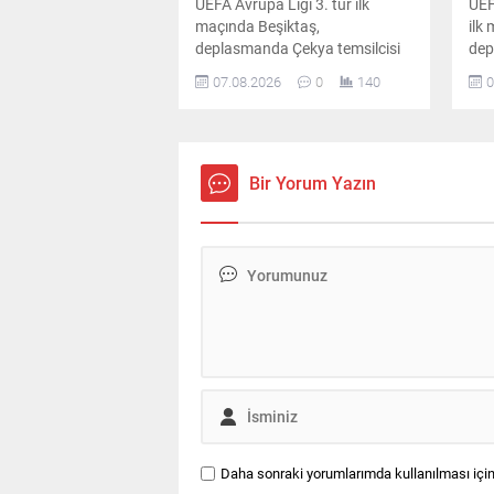
UEFA Avrupa Ligi 3. tur ilk
UEF
maçında Beşiktaş,
ilk
deplasmanda Çekya temsilcisi
dep
Hradec Kralove'yi Semih
Hra
07.08.2026
0
140
0
Kılıçsoy'un golüyle 1-0 mağlup
Kıl
etti. Siyah-beyazlıların
ett
galibiyetinin ardından UEFA ülke
önc
puanı sıralaması da güncellendi.
Bir Yorum Yazın
Daha sonraki yorumlarımda kullanılması için