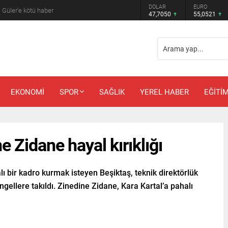
DOLAR
EURO
 Güler’e kötü haber
47,7050
55,0521
EKONOMİ
SPOR
SAĞLIK
YEREL HABER
EĞİTİ
e Zidane hayal kırıklığı
ı bir kadro kurmak isteyen Beşiktaş, teknik direktörlük
ngellere takıldı. Zinedine Zidane, Kara Kartal’a pahalı