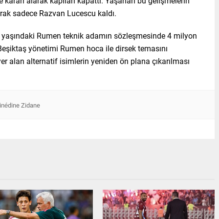
 kararı alarak kapıları kapattı. Yaşanan bu gelişmelerin
rak sadece Razvan Lucescu kaldı.
57 yaşındaki Rumen teknik adamın sözleşmesinde 4 milyon
 Beşiktaş yönetimi Rumen hoca ile dirsek temasını
yer alan alternatif isimlerin yeniden ön plana çıkarılması
inédine Zidane