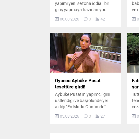
yapımı yeni sezona iddialı bir
baba
giriş yapmaya hazırlanıyor.
ve r
Kadroda önemli ayrılıklar
yaş
06.08.2026
0
42
0
yaşanırken diziye sürpriz bir
baş
oyuncu dahil oluyor.
mag
gen
Oyuncu Aybüke Pusat
Fat
tesettüre girdi!
şar
Aybüke Pusat'ın yapımcılığını
Tut
üstlendiği ve başrolünde yer
fen
aldığı "En Mutlu Günümde"
cez
filminden ilk kareler paylaşıldı.
ara
05.08.2026
0
27
0
Oyuncunun canlandırdığı
sür
karakter için kullandığı yeni
dile
görünüm dikkat çekti.
bul