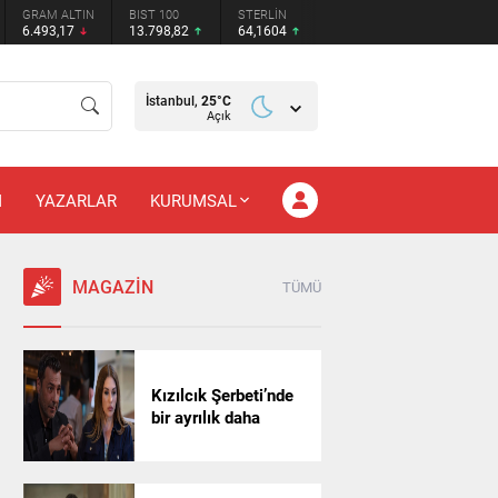
GRAM ALTIN
BIST 100
STERLİN
6.493,17
13.798,82
64,1604
İstanbul,
25
°C
Açık
M
YAZARLAR
KURUMSAL
MAGAZİN
TÜMÜ
Kızılcık Şerbeti’nde
bir ayrılık daha