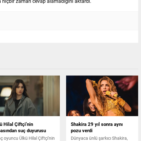
hiçbir zaman cevap alamadığını aktardı.
ü Hilal Çiftçi’nin
Shakira 29 yıl sonra aynı
asından suç duyurusu
pozu verdi
ç oyuncu Ülkü Hilal Çiftçi'nin
Dünyaca ünlü şarkıcı Shakira,