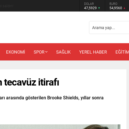
DOLAR
EURO
m bekleyenlere kötü haber!
47,5929
54,9560
EKONOMİ
SPOR
SAĞLIK
YEREL HABER
EĞİTİ
tecavüz itirafı
rı arasında gösterilen Brooke Shields, yıllar sonra