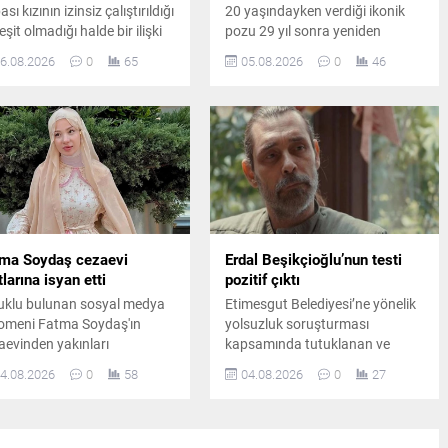
sı kızının izinsiz çalıştırıldığı
20 yaşındayken verdiği ikonik
eşit olmadığı halde bir ilişki
pozu 29 yıl sonra yeniden
adığı iddiasıyla savcılığa
canlandırdı. Ünlü sanatçının
6.08.2026
0
65
05.08.2026
0
46
vurdu. Yaşanan gelişmeler
paylaşımı kısa sürede sosyal
azin ve hukuk kulislerinde
medyada büyük ilgi gördü.
iş yankı uyandırdı.
ma Soydaş cezaevi
Erdal Beşikçioğlu’nun testi
tlarına isyan etti
pozitif çıktı
uklu bulunan sosyal medya
Etimesgut Belediyesi’ne yönelik
omeni Fatma Soydaş'ın
yolsuzluk soruşturması
aevinden yakınları
kapsamında tutuklanan ve
cılığıyla gönderdiği öne
görevden uzaklaştırılan Belediye
4.08.2026
0
58
04.08.2026
0
27
ülen mesajında pişmanlığını
Başkanı Erdal Beşikçioğlu’nun
 getirdiği ve tahliye talebinde
laboratuvar incelemesinde esrar
unduğu iddia edildi.
testinin pozitif çıktığı bildirildi.