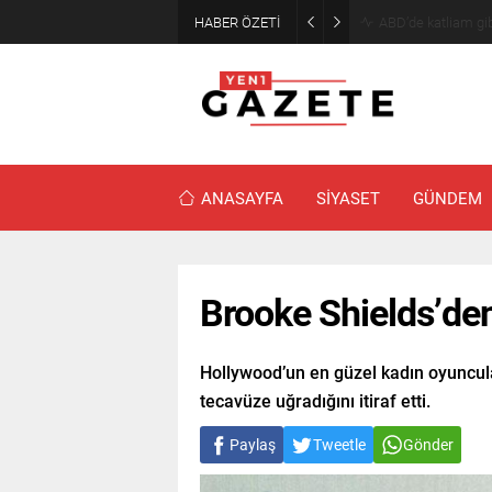
HABER ÖZETİ
Akaryakıtta indiri
ANASAYFA
SİYASET
GÜNDEM
Brooke Shields’den 
Hollywood’un en güzel kadın oyuncula
tecavüze uğradığını itiraf etti.
Paylaş
Tweetle
Gönder