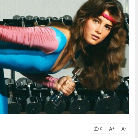
A
A
0
+
-