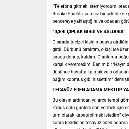
“Telefona gitmek istemiyordum, ora
Brooke Shields, çaresiz bir şekilde 
pencereye yaklaştığını ve odadan gör
“İÇERİ ÇIPLAK GİRDİ VE SALDIRDI”
O sırada tacizci kişinin odaya girdiğini
girdi. Dürbünü bıraktım, o kişi ise üze
sırada donup, kaldım. O anlarda boğ
karşılık veremedim. Benim bir ‘Hayır’
düşünce hayatta kalmak ve o odadan 
bağım kopmuş gibi hissettim” demişti
TECAVÜZ EDEN ADAMA MEKTUP YA
Bu olayın ardından yıllarca terapi gö
kâbus dolu günlere son vermek için so
tam olarak kapatabilmek istedim” diyen
sonra kendisine tecavüz eden adama hit