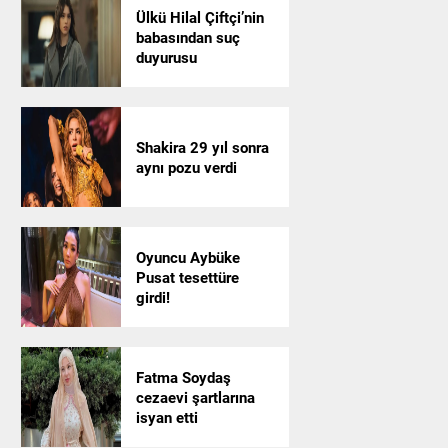
Ülkü Hilal Çiftçi’nin
babasından suç
duyurusu
Shakira 29 yıl sonra
aynı pozu verdi
Oyuncu Aybüke
Pusat tesettüre
girdi!
Fatma Soydaş
cezaevi şartlarına
isyan etti