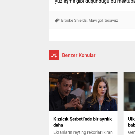
yüzleşme gibi düşündüğü bu mektuba 
,
,
Brooke Shields
Mavi göl
tecavüz
Benzer Konular
Kızılcık Şerbeti’nde bir ayrılık
Ülk
daha
bab
Ekranların reyting rekorları kıran
Gen