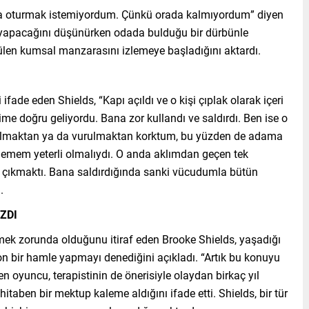
da oturmak istemiyordum. Çünkü orada kalmıyordum” diyen
ne yapacağını düşünürken odada bulduğu bir dürbünle
ülen kumsal manzarasını izlemeye başladığını aktardı.
 ifade eden Shields, “Kapı açıldı ve o kişi çıplak olarak içeri
rime doğru geliyordu. Bana zor kullandı ve saldırdı. Ben ise o
ulmaktan ya da vurulmaktan korktum, bu yüzden de adama
 demem yeterli olmalıydı. O anda aklımdan geçen tek
çıkmaktı. Bana saldırdığında sanki vücudumla bütün
.
ZDI
rmek zorunda olduğunu itiraf eden Brooke Shields, yaşadığı
n bir hamle yapmayı denediğini açıkladı. “Artık bu konuyu
 oyuncu, terapistinin de önerisiyle olaydan birkaç yıl
aben bir mektup kaleme aldığını ifade etti. Shields, bir tür