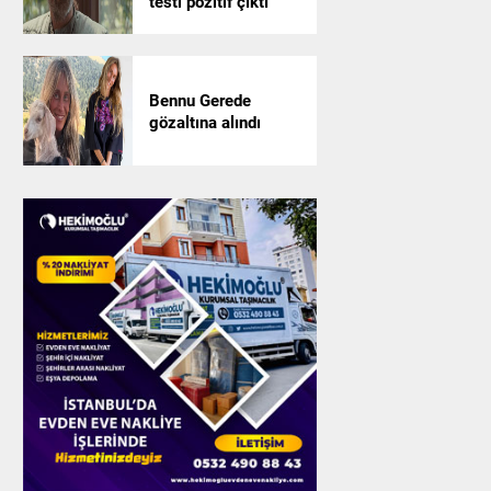
testi pozitif çıktı
Bennu Gerede
gözaltına alındı