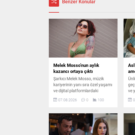
Benzer Konular
Melek Mosso’nun aylık
Asl
kazancı ortaya çıktı
ame
Şarkıcı Melek Mosso, müzik
Ünl
kariyerinin yanı sıra özel yaşamı
geç
ve dijital platformlardaki
ve 
çalışmalarıyla da adından söz
sor
07.08.2026
0
100
0
ettiriyor. Instagram’da ücretli
ame
abonelik sistemini kullanan
dok
Mosso’nun abone sayısı ve
mas
buradan elde ettiği aylık gelir
belli oldu.