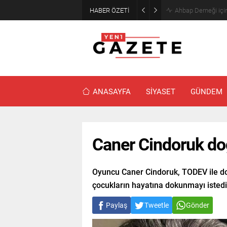
HABER ÖZETİ
Mourinho’dan Arda
ANASAYFA
SİYASET
GÜNDEM
Caner Cindoruk do
Oyuncu Caner Cindoruk, TODEV ile d
çocukların hayatına dokunmayı istedi
Paylaş
Tweetle
Gönder