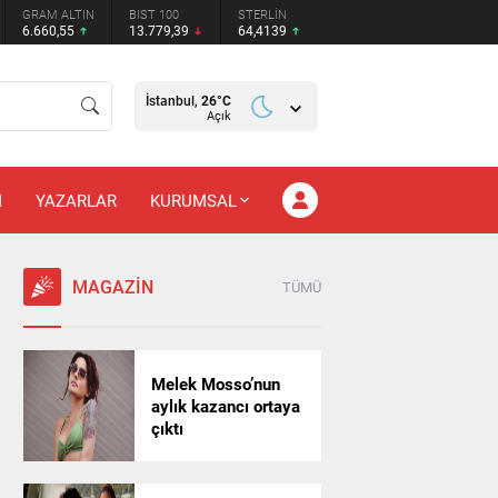
GRAM ALTIN
BIST 100
STERLİN
6.660,55
13.779,39
64,4139
İstanbul,
26
°C
Açık
M
YAZARLAR
KURUMSAL
MAGAZİN
TÜMÜ
Melek Mosso’nun
aylık kazancı ortaya
çıktı