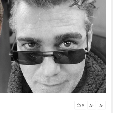
A
A
0
+
-