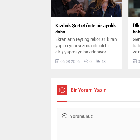
Kızılcık Şerbeti’nde bir ayrılık
Ülk
daha
bab
Ekranların reyting rekorları kıran
Gen
yapımı yeni sezona iddialı bir
baba
giriş yapmaya hazırlanıyor.
ve r
Kadroda önemli ayrılıklar
yaş
06.08.2026
0
43
0
yaşanırken diziye sürpriz bir
baş
oyuncu dahil oluyor.
mag
gen
Bir Yorum Yazın