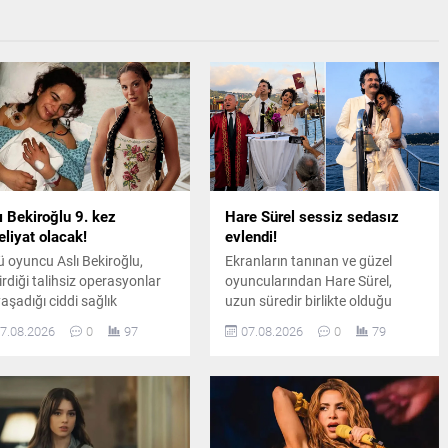
ı Bekiroğlu 9. kez
Hare Sürel sessiz sedasız
liyat olacak!
evlendi!
ü oyuncu Aslı Bekiroğlu,
Ekranların tanınan ve güzel
irdiği talihsiz operasyonlar
oyuncularından Hare Sürel,
yaşadığı ciddi sağlık
uzun süredir birlikte olduğu
unlarının ardından, sekiz
öğretim görevlisi Oğuz Erdin ile
7.08.2026
0
97
07.08.2026
0
79
liyatın sonrasında
İstanbul Kuruçeşme'de
uzuncu kez ameliyat
düzenlenen sade bir törenle
asına yatacağını duyurdu.
dünyaevine girdi.