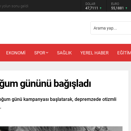
DOLAR
EURO
 Güler’e kötü haber
47,7111
55,1881
EKONOMİ
SPOR
SAĞLIK
YEREL HABER
EĞİTİ
ğum gününü bağışladı
oğum günü kampanyası başlatarak, depremzede otizmli
.