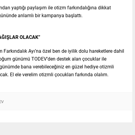
dan yaptığı paylaşım ile otizm farkındalığına dikkat
 gününde anlamlı bir kampanya başlattı.
BAĞIŞLAR OLACAK”
 Farkındalık Ayı’na özel ben de iyilik dolu hareketlere dahil
 doğum günümü TODEV’den destek alan çocuklar ile
ünümde bana verebileceğiniz en güzel hediye otizmli
ak. El ele verelim otizmli çocukları farkında olalım.
EV