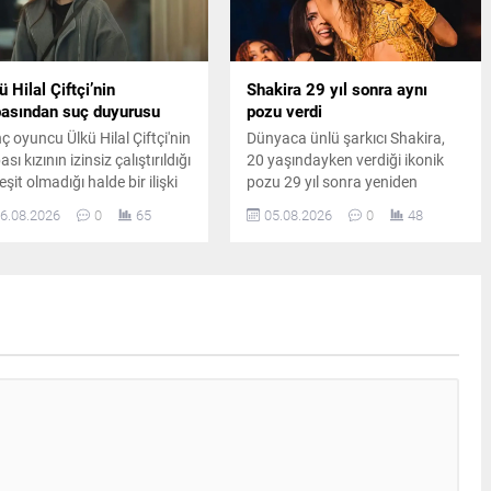
ü Hilal Çiftçi’nin
Shakira 29 yıl sonra aynı
asından suç duyurusu
pozu verdi
ç oyuncu Ülkü Hilal Çiftçi'nin
Dünyaca ünlü şarkıcı Shakira,
sı kızının izinsiz çalıştırıldığı
20 yaşındayken verdiği ikonik
eşit olmadığı halde bir ilişki
pozu 29 yıl sonra yeniden
adığı iddiasıyla savcılığa
canlandırdı. Ünlü sanatçının
6.08.2026
0
65
05.08.2026
0
48
vurdu. Yaşanan gelişmeler
paylaşımı kısa sürede sosyal
azin ve hukuk kulislerinde
medyada büyük ilgi gördü.
iş yankı uyandırdı.