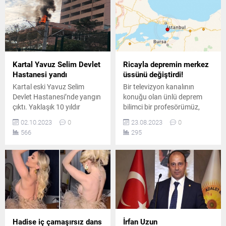
Kartal Yavuz Selim Devlet
Ricayla depremin merkez
Hastanesi yandı
üssünü değiştirdi!
Kartal eski Yavuz Selim
Bir televizyon kanalının
Devlet Hastanesi’nde yangın
konuğu olan ünlü deprem
çıktı. Yaklaşık 10 yıldır
bilimci bir profesörümüz,
depreme dayanaksız olduğu
kanal yetkililerinin ricasıyla
02.10.2023
0
23.08.2023
0
gerekçesiyle boşaltılan
deprem üssünün yerini
566
295
hastanenin tahliye
değiştirerek herkesi şoke
aşamasında çıkan yangın
etti..
Kartal'da paniğe yol açtı.
Hadise iç çamaşırsız dans
İrfan Uzun