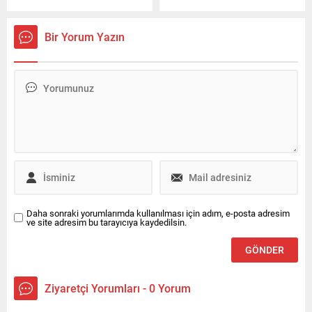
depremzede çocuklar için,
çalışmalar sonucu sabah
atkı, bere ve hırka ördü.
saatlerinde Antakya’da
Nurdan isminde bir kadını
Bir Yorum Yazın
enkaz altından kurtardı.
Daha sonraki yorumlarımda kullanılması için adım, e-posta adresim
ve site adresim bu tarayıcıya kaydedilsin.
Ziyaretçi Yorumları - 0 Yorum