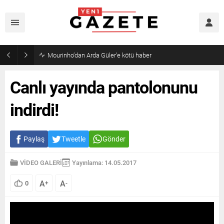
Mourinho’dan Arda Güler’e kötü haber
Canlı yayında pantolonunu
indirdi!
Paylaş
Tweetle
Gönder
VİDEO GALERİ
Yayınlama: 14.05.2017
A
A
0
+
-