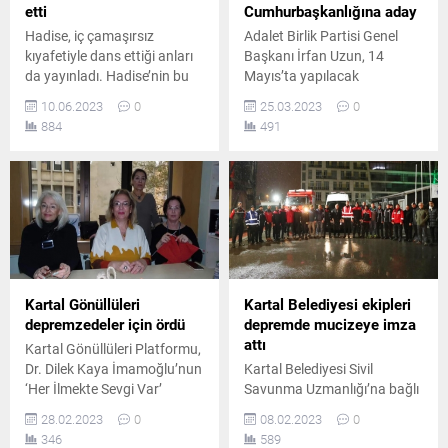
etti
Cumhurbaşkanlığına aday
Hadise, iç çamaşırsız
Adalet Birlik Partisi Genel
kıyafetiyle dans ettiği anları
Başkanı İrfan Uzun, 14
da yayınladı. Hadise’nin bu
Mayıs’ta yapılacak
seksi dansı sosyal medyayı
seçimlerde
10.06.2023
0
25.03.2023
0
salladı..
Cumhurbaşkanlığı’na aday
884
491
oldu..
Kartal Gönüllüleri
Kartal Belediyesi ekipleri
depremzedeler için ördü
depremde mucizeye imza
attı
Kartal Gönüllüleri Platformu,
Dr. Dilek Kaya İmamoğlu’nun
Kartal Belediyesi Sivil
‘Her İlmekte Sevgi Var’
Savunma Uzmanlığı’na bağlı
sloganıyla başlattığı yardım
Arama-Kurtarma ekiplerimiz
28.02.2023
0
08.02.2023
0
kampanyası çerçevesinde
tüm gece gece süren
346
589