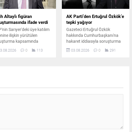
ih Altaylı figüran
AK Parti’den Ertuğrul Özkök’e
uşturmasında ifade verdi
tepki yağıyor
'nin Sarıyer'deki üye katılım
Gazeteci Ertuğrul Özkök
enine ilişkin yürütülen
hakkında Cumhurbaşkanı'na
uşturma kapsamında
hakaret iddiasıyla soruşturma
eteci Fatih Altaylı, İstanbul
başlatılmasının ardından AK
3.08.2026
0
113
03.08.2026
0
291
let Sarayı'na gelerek ifade
Parti Sözcüsü Ömer Çelik
i. Altaylı, adliye girişinde
açıklamalarda bulundu. Ömer
ın mensuplarının sorularını
Çelik, Ertuğrul Özkök'ün
ıtladı.
sözlerine tepki gösterdi.