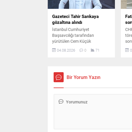
Gazeteci Tahir Sarıkaya
Fat
gözaltına alındı
sor
İstanbul Cumhuriyet
CHP
Başsavcılığı tarafından
tör
yürütülen Cem Küçük
sor
soruşturması kapsamında
gaz
04.08.2026
0
71
0
gazeteci Tahir Sarıkaya
Ada
gözaltına alındı. Soruşturmada
verd
mali hareketlere ilişkin
bas
incelemelerin sürdüğü bildirildi.
yan
Bir Yorum Yazın