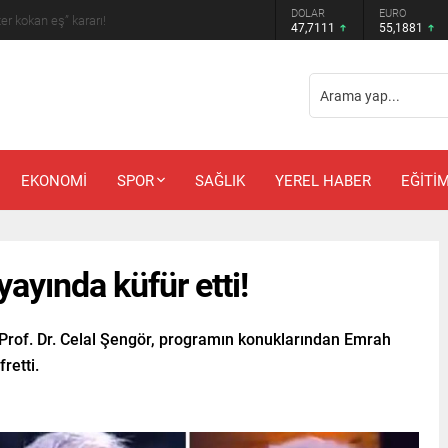
DOLAR
EURO
 amcadan olay mektup!
47,7111
55,1881
EKONOMİ
SPOR
SAĞLIK
YEREL HABER
EĞİTİ
yayında küfür etti!
Prof. Dr. Celal Şengör, programın konuklarından Emrah
retti.