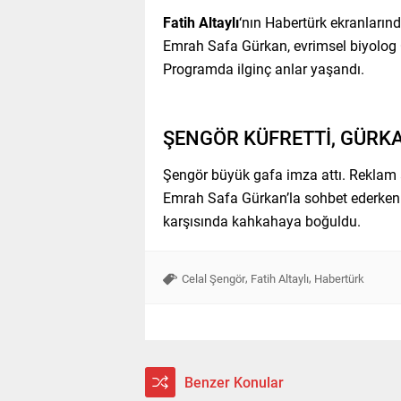
Fatih Altaylı
‘nın Habertürk ekranların
Emrah Safa Gürkan, evrimsel biyolog Ça
Programda ilginç anlar yaşandı.
ŞENGÖR KÜFRETTİ, GÜR
Şengör büyük gafa imza attı. Reklam 
Emrah Safa Gürkan’la sohbet ederken k
karşısında kahkahaya boğuldu.
,
,
Celal Şengör
Fatih Altaylı
Habertürk
Benzer Konular