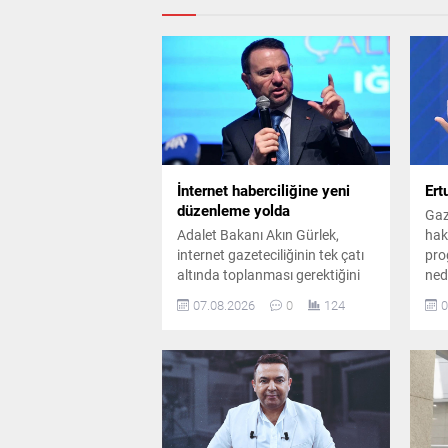
İnternet haberciliğine yeni
Ert
düzenleme yolda
Gaz
Adalet Bakanı Akın Gürlek,
hakk
internet gazeteciliğinin tek çatı
pro
altında toplanması gerektiğini
ned
belirterek yeni bir yasal
hak
07.08.2026
0
124
0
düzenlemeye ihtiyaç olduğunu
sor
söyledi. Gürlek, sosyal medya
Özk
yasası çalışmalarına da değindi.
İst