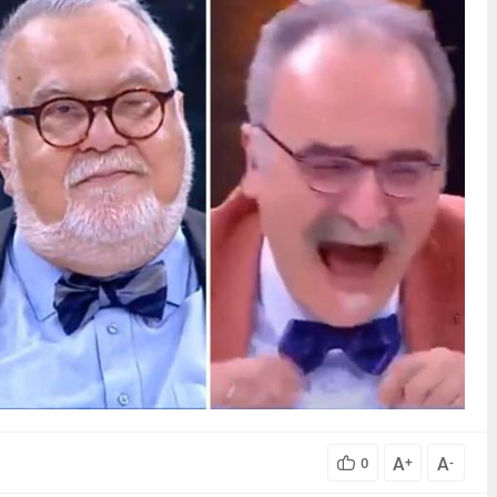
A
A
0
+
-