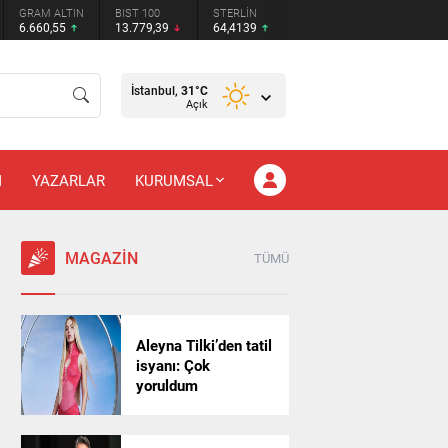
GRAM ALTIN
BIST 100
STERLİN
6.660,55
13.779,39
64,4139
İstanbul,
31
°C
Açık
M
YAZARLAR
KURUMSAL
MAGAZİN
TÜMÜ
Aleyna Tilki’den tatil
isyanı: Çok
yoruldum