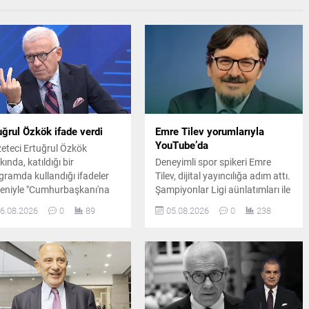
uğrul Özkök ifade verdi
Emre Tilev yorumlarıyla
YouTube’da
eteci Ertuğrul Özkök
ında, katıldığı bir
Deneyimli spor spikeri Emre
gramda kullandığı ifadeler
Tilev, dijital yayıncılığa adım attı.
eniyle "Cumhurbaşkanı'na
Şampiyonlar Ligi aünlatımları ile
aret" suçlamasıyla re'sen
hafızalara kazınan Emre Tilev,
6.08.2026
0
89
05.08.2026
0
238
uşturma başlatıldı. Ertuğrul
kurduğu YouTube kanalında her
ök, ifade vermek üzere
sabah spor gündemini
anbul Adalet Sarayı'na gitti.
değerlendirecek.