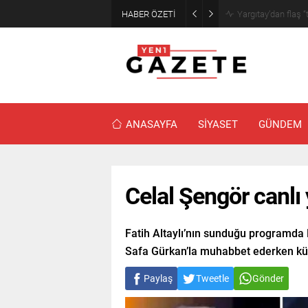
HABER ÖZETİ
Narin cinayetinde
ANASAYFA
SİYASET
GÜNDEM
Celal Şengör canlı 
Fatih Altaylı’nın sunduğu programda 
Safa Gürkan’la muhabbet ederken küf
Paylaş
Tweetle
Gönder