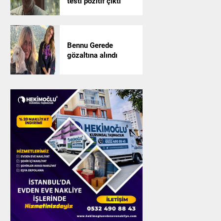
testi pozitif çıktı
Bennu Gerede
gözaltına alındı