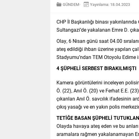
GÜNDEM
Yayınlama: 18.04.2023
CHP İl Başkanlığı binası yakınlarında 
Sultangazi’de yakalanan Emre D. çıkar
Olay, 6 Nisan günü saat 04.00 sıralar
ateş edildiği ihbarı üzerine yapılan ç
Stadyumu’ndan TEM Otoyolu Edirne isti
4 ŞÜPHELİ SERBEST BIRAKILMIŞTI
Kamera görüntülerini inceleyen polisin
Ö. (22), Anıl Ö. (20) ve Ferhat E.E. (2
çıkarılan Anıl Ö. savcılık ifadesinin ar
çıkış yasağı ve en yakın polis merkezi
TETİĞE BASAN ŞÜPHELİ TUTUKLAN
Olayda havaya ateş eden ve bu anları 
aramalara rağmen yakalanamayan Emr