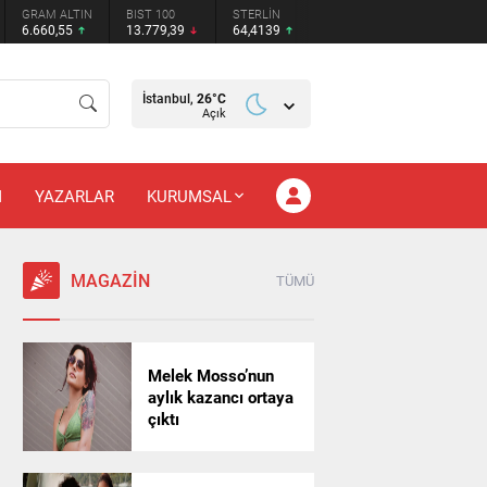
GRAM ALTIN
BIST 100
STERLİN
6.660,55
13.779,39
64,4139
İstanbul,
26
°C
Açık
M
YAZARLAR
KURUMSAL
MAGAZİN
TÜMÜ
Melek Mosso’nun
aylık kazancı ortaya
çıktı