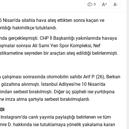
A
A
0
+
-
6 Nisan’da silahla hava ateş ettikten sonra kaçan ve
ıldığı hakimlikçe tutuklandı.
ında gerçekleşmişti. CHP İl Başkanlığı yakınlarında havaya
alışmalar sonrası Ali Sami Yen Spor Kompleksi, Nef
kametine seyreden bir araçtan ateş edildiği belirlenmişti.
 çalışması sonrasında otomobilin sahibi Arif P. (26), Berkan
3) gözaltına alınmıştı. İstanbul Adliyesi’ne 10 Nisan’da
dından serbest bırakılmıştı. Diğer üç şüpheli ise yurtdışına
ne imza atma şartıyla serbest bırakılmışlardı.
DI
Instagram’da canlı yayınla paylaştığı belirlenen ve tüm
e D. hakkında ise tutuklamaya yönelik yakalama kararı