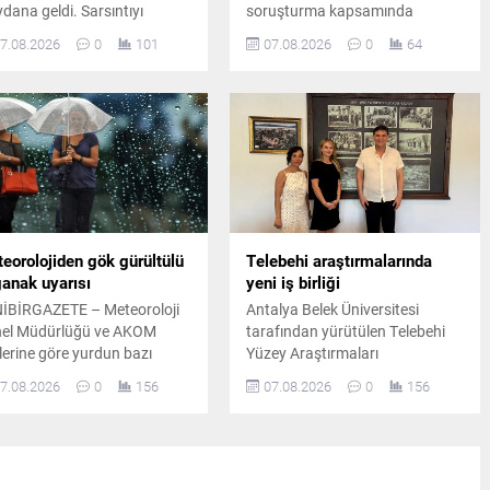
dana geldi. Sarsıntıyı
soruşturma kapsamında
seden bölge halkı kısa süreli
Kuşadası Belediyesi'ne yönelik
7.08.2026
0
101
07.08.2026
0
64
ik yaşarken, AFAD
operasyonların 3. dalgası
afından yapılan ilk
gerçekleştirildi. Ekipler İzmir,
elemelerde herhangi bir
Aydın ve Antalya'da belirlenen
msuzluğa rastlanmadığı
adreslere eş zamanlı operasyon
klandı.
düzenledi.
eorolojiden gök gürültülü
Telebehi araştırmalarında
anak uyarısı
yeni iş birliği
İBİRGAZETE – Meteoroloji
Antalya Belek Üniversitesi
el Müdürlüğü ve AKOM
tarafından yürütülen Telebehi
ilerine göre yurdun bazı
Yüzey Araştırmaları
gelerinde sağanak yağış
kapsamında araştırma heyeti,
7.08.2026
0
156
07.08.2026
0
156
lenirken, Güneydoğu
Fethiye Belediye Başkanı Alim
dolu için toz taşınımı uyarısı
Karaca'yı ziyaret ederek kültürel
ıldı ve hava sıcaklıklarının
mirasın korunmasına yönelik
sim normallerinin üzerinde
yürütülen çalışmaları
edeceği bildirildi.
değerlendirdi.