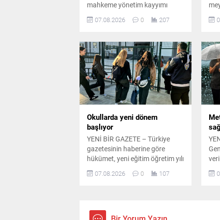
mahkeme yönetim kayyımı
mey
atanmasına karar verdi.
his
07.08.2026
0
207
0
Başsavcılık, derneğin
pan
faaliyetlerinin durdurulmasını ve
tar
feshedilmesini talep ederken
inc
soruşturma dört başlıkta
olu
sürüyor.
açı
Okullarda yeni dönem
Met
başlıyor
sağ
YENİ BİR GAZETE – Türkiye
YEN
gazetesinin haberine göre
Gen
hükümet, yeni eğitim öğretim yılı
ver
öncesinde okul güvenliğini
böl
07.08.2026
0
107
0
artırmaya yönelik yeni bir
bek
çalışma için harekete geçti.
Ana
Edinilen bilgilere göre İçişleri
yap
Bakanlığı, Milli Eğitim Bakanlığı
mev
ile Çalışma ve Sosyal Güvenlik
seyr
Bir Yorum Yazın