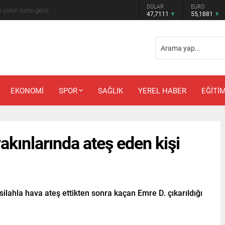
DOLAR
EURO
 Güler’e kötü haber
47,7111
55,1881
EKONOMİ
SPOR
SAĞLIK
YEREL HABER
EĞİTİ
akınlarında ateş eden kişi
silahla hava ateş ettikten sonra kaçan Emre D. çıkarıldığı