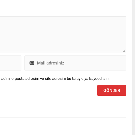
eoroloji tarafından
laşılan son tahminlere göre,
enin kuzey kesimleri ile
eniz’in parçalı ve yer yer çok
utlu geçeceği öngörülüyor.
slar mevkii,...
 adım, e-posta adresim ve site adresim bu tarayıcıya kaydedilsin.