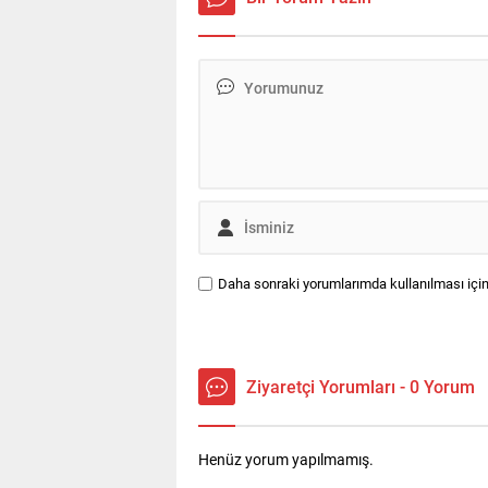
Bakanlığı koordinasyonunda
Met
okullarda görevlendirilmek
pay
üzere 30 bin yeni güvenlik
ülk
görevlisi istihdam edilecek.
Akd
Toplum Yararına...
bul
Toro
Daha sonraki yorumlarımda kullanılması için
Ziyaretçi Yorumları - 0 Yorum
Henüz yorum yapılmamış.