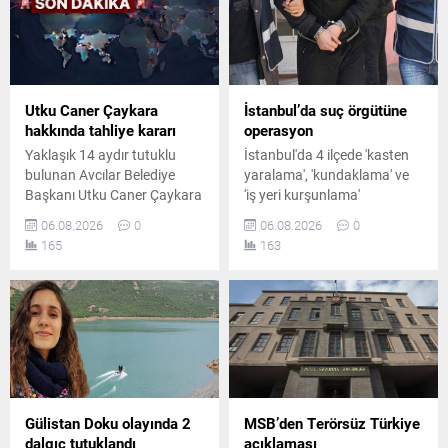
Utku Caner Çaykara
İstanbul’da suç örgütüne
hakkında tahliye kararı
operasyon
Yaklaşık 14 aydır tutuklu
İstanbul'da 4 ilçede 'kasten
bulunan Avcılar Belediye
yaralama', 'kundaklama' ve
Başkanı Utku Caner Çaykara
'iş yeri kurşunlama'
hakkında tahliye kararı
olaylarına karıştıkları
06.08.2026
0
06.08.2026
0
verildi. Kararın ardından
belirlenen suç örgütüne
165
163
yargı sürecinin tutuksuz
yönelik düzenlenen
olarak devam edeceği
operasyonda 7 şüpheli
öğrenildi.
gözaltına alındı.
Operasyonda 1 çelik yelek ile
1 ruhsatsız tabanca ele
geçirildi.
Gülistan Doku olayında 2
MSB’den Terörsüz Türkiye
dalgıç tutuklandı
açıklaması