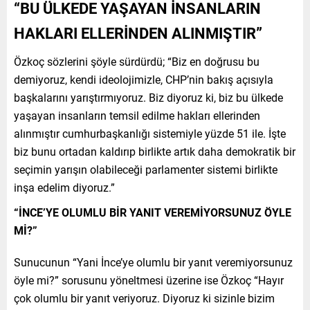
“BU ÜLKEDE YAŞAYAN İNSANLARIN
HAKLARI ELLERİNDEN ALINMIŞTIR”
Özkoç sözlerini şöyle sürdürdü; “Biz en doğrusu bu
demiyoruz, kendi ideolojimizle, CHP’nin bakış açısıyla
başkalarını yarıştırmıyoruz. Biz diyoruz ki, biz bu ülkede
yaşayan insanların temsil edilme hakları ellerinden
alınmıştır cumhurbaşkanlığı sistemiyle yüzde 51 ile. İşte
biz bunu ortadan kaldırıp birlikte artık daha demokratik bir
seçimin yarışın olabileceği parlamenter sistemi birlikte
inşa edelim diyoruz.”
“İNCE’YE OLUMLU BİR YANIT VEREMİYORSUNUZ ÖYLE
Mİ?”
Sunucunun “Yani İnce’ye olumlu bir yanıt veremiyorsunuz
öyle mi?” sorusunu yöneltmesi üzerine ise Özkoç “Hayır
çok olumlu bir yanıt veriyoruz. Diyoruz ki sizinle bizim