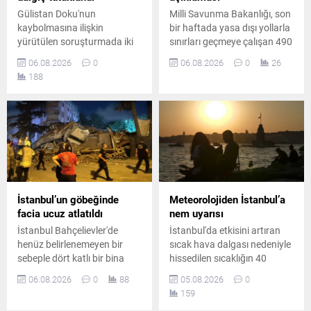
Gülistan Doku'nun
Milli Savunma Bakanlığı, son
kaybolmasına ilişkin
bir haftada yasa dışı yollarla
yürütülen soruşturmada iki
sınırları geçmeye çalışan 490
dalgıç "delil karartma"
kişinin yakalandığını, Hakkari
06.08.2026
0
06.08.2026
0
26
suçlamasıyla tutuklandı.
hudut hattında yaklaşık 8
188
Soruşturma kapsamında
kilogram uyuşturucu madde
tutuklu sayısı artarken,
ele geçirildiğini açıkladı.
barajda bulunan delillere
ilişkin iddialar yeniden
gündeme geldi.
İstanbul’un göbeğinde
Meteorolojiden İstanbul’a
facia ucuz atlatıldı
nem uyarısı
İstanbul Bahçelievler'de
İstanbul'da etkisini artıran
henüz belirlenemeyen bir
sıcak hava dalgası nedeniyle
sebeple dört katlı bir bina
hissedilen sıcaklığın 40
büyük bir gürültüyle yıkıldı.
dereceye yaklaşması
06.08.2026
0
88
05.08.2026
0
Şans eseri daha önceden
bekleniyor. Gece saatlerinde
159
tahliye edilmiş olan yapıda
ise yüksek nem vatandaşları