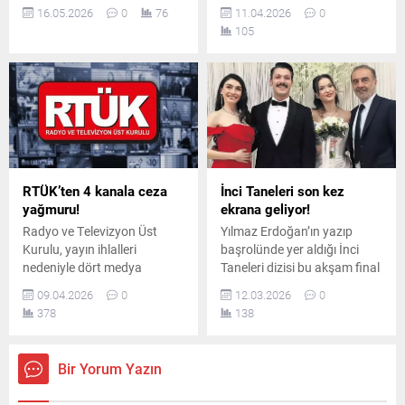
dört büyük yapımın daha
gündüz kuşağı programları
16.05.2026
0
76
11.04.2026
0
sonunu getirdi. Beklenen
ve haberlerde mahremiyet
105
izlenme oranlarına
ihlallerini önlemek amacıyla
ulaşamayan ve yüksek
kanun teklifi sundu. Teklifte,
maliyetleri karşılayamayan
özel hayatın teşhir
diziler için yayıncı kanallar
edilmesine ağır yaptırımlar
ardı ardına final kararı aldı.
getirilmesi öngörülüyor.
RTÜK’ten 4 kanala ceza
İnci Taneleri son kez
yağmuru!
ekrana geliyor!
Radyo ve Televizyon Üst
Yılmaz Erdoğan’ın yazıp
Kurulu, yayın ihlalleri
başrolünde yer aldığı İnci
nedeniyle dört medya
Taneleri dizisi bu akşam final
kuruluşuna farklı oranlarda
yaparak ekran yolculuğunu
09.04.2026
0
12.03.2026
0
idari para cezaları verdi.
tamamlıyor. Üç sezon süren
378
138
Kararlar, haber doğruluğu,
yapım, güçlü hikâyesi,
küfürlü yayın, mahremiyet
karakterleri ve unutulmaz
ihlali ve haksız kazanç
sahneleriyle izleyicinin
Bir Yorum Yazın
başlıklarında alındı.
hafızasında iz bıraktı.