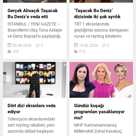
Gerçek Alnıaçık Taşacak
‘Taşacak Bu Deniz’
Bu Deniz’e veda etti
dizisinde iki şok ayrılık
İSTANBUL / YENİ GAZETE –
TRT 1 ekranlarında
Başrollerini Ulaş Tuna Astepe
geçtiğimiz sezona damgasını
ve Deniz Baysal’ın paylaştığı,
vuran ve reyting listelerini
reyting listelerinde adından
altüst eden "Taşacak Bu
20.06.2026
0
18.06.2026
0
söz ettiren “Taşacak Bu
Deniz" dizisinde yeni sezon
105
215
Deniz” dizisinin oyuncu
öncesi flaş gelişmeler
kadrosunda hareketli günler
yaşanıyor. Karadeniz'in
yaşanıyor. Çekimleri
hırçın doğasında geçen
Trabzon’da gerçekleştirilen
sürükleyici hikayesiyle
ve iki düşman ailenin
izleyicileri ekrana kilitleyen
mücadelesini konu alan
fenomen yapımdan iki
dizide, Eleni karakterinin
önemli karakterin ayrıldığı
Atina’da yaşayan korumacı
öğrenildi.
üvey annesi, saygın doktor
Dört dizi ekranlara veda
Gündüz kuşağı
“Melina Miryano”yu
ediyor
programları yasaklanıyor
canlandıran...
mu?
Televizyon ekranlarındaki
sert reyting rekabeti, yeni
MHP Kahramanmaraş
sezonda iddialı başlayan
Milletvekili Zuhal Karakoç,