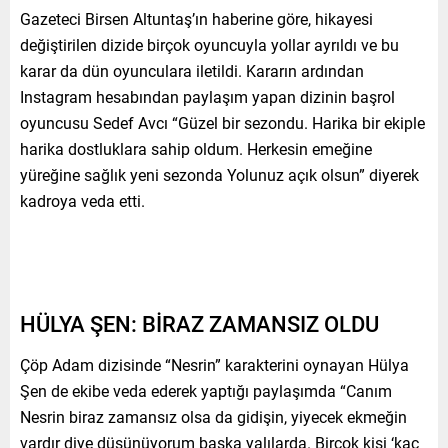
Gazeteci Birsen Altuntaş’ın haberine göre, hikayesi
değiştirilen dizide birçok oyuncuyla yollar ayrıldı ve bu
karar da dün oyunculara iletildi. Kararın ardından
Instagram hesabından paylaşım yapan dizinin başrol
oyuncusu Sedef Avcı “Güzel bir sezondu. Harika bir ekiple
harika dostluklara sahip oldum. Herkesin emeğine
yüreğine sağlık yeni sezonda Yolunuz açık olsun” diyerek
kadroya veda etti.
HÜLYA ŞEN: BİRAZ ZAMANSIZ OLDU
Çöp Adam dizisinde “Nesrin” karakterini oynayan Hülya
Şen de ekibe veda ederek yaptığı paylaşımda “Canım
Nesrin biraz zamansız olsa da gidişin, yiyecek ekmeğin
vardır diye düşünüyorum başka yalılarda. Birçok kişi ‘kaç