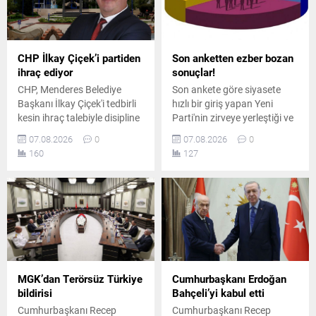
CHP İlkay Çiçek’i partiden
Son anketten ezber bozan
ihraç ediyor
sonuçlar!
CHP, Menderes Belediye
Son ankete göre siyasete
Başkanı İlkay Çiçek'i tedbirli
hızlı bir giriş yapan Yeni
kesin ihraç talebiyle disipline
Parti'nin zirveye yerleştiği ve
sevk etti. Kararın, parti
AK Parti'nin ikinci sırada yer
07.08.2026
0
07.08.2026
0
ilkeleri ve örgüt disiplini
aldığı ankette, CHP ve
160
127
kapsamında yapılan
MHP'nin yaşadığı tarihi oy
değerlendirmeler sonucunda
kaybı ile yüzde 5 bandına
alındığı açıklandı.
gerilemeleri dikkat çekti.
MGK’dan Terörsüz Türkiye
Cumhurbaşkanı Erdoğan
bildirisi
Bahçeli’yi kabul etti
Cumhurbaşkanı Recep
Cumhurbaşkanı Recep