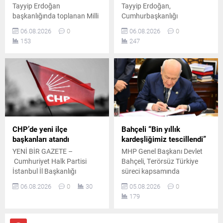
Tayyip Erdoğan
Tayyip Erdoğan,
başkanlığında toplanan Milli
Cumhurbaşkanlığı
Güvenlik Kurulu'nun
Külliyesi'nde MHP Genel
06.08.2026
0
06.08.2026
0
ardından yayımlanan
Başkanı Devlet Bahçeli ile bir
153
247
bildiride, "Terörsüz Türkiye"
araya geldi. Yaklaşık 45
ve "Terörsüz Bölge"
dakika süren görüşme, Milli
hedeflerine yönelik
Güvenlik Kurulu toplantısı
çalışmaların kararlılıkla
öncesinde gerçekleştirildi.
sürdürüleceği vurgulandı.
CHP’de yeni ilçe
Bahçeli “Bin yıllık
başkanları atandı
kardeşliğimiz tescillendi”
YENİ BİR GAZETE –
MHP Genel Başkanı Devlet
Cumhuriyet Halk Partisi
Bahçeli, Terörsüz Türkiye
İstanbul İl Başkanlığı
süreci kapsamında
temmuz ayının 21. gününde
hazırlanan çerçeve yasa
06.08.2026
0
30
05.08.2026
0
yaptığı duyuruyla çok sayıda
teklifine ilişkin
179
ilçe başkanı ile yönetimlerini
değerlendirmelerde bulundu.
tüzüğe ve parti disiplinine
Bahçeli, atılan imzaların
aykırı faaliyetler gerekçesiyle
önemli bir adım olduğunu