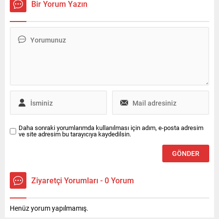
Bir Yorum Yazın
görevden uzaklaştırmıştı.
söyledi.
İlgili başkanların disiplin
kuruluna sevk edilmesinin
ardından teşkilatlarda yeni
bir yapılanma sürecine girildi.
Resmî duyurunun kısa
sürede yapılması bekleniyor
Parti...
Daha sonraki yorumlarımda kullanılması için adım, e-posta adresim
ve site adresim bu tarayıcıya kaydedilsin.
Ziyaretçi Yorumları - 0 Yorum
Henüz yorum yapılmamış.