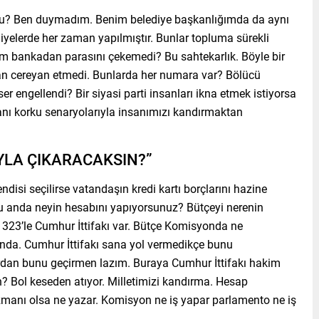
u? Ben duymadım. Benim belediye başkanlığımda da aynı
diyelerde her zaman yapılmıştır. Bunlar topluma sürekli
im bankadan parasını çekemedi? Bu sahtekarlık. Böyle bir
an cereyan etmedi. Bunlarda her numara var? Bölücü
r engellendi? Bir siyasi parti insanları ikna etmek istiyorsa
nı korku senaryolarıyla insanımızı kandırmaktan
YLA ÇIKARACAKSIN?”
si seçilirse vatandaşın kredi kartı borçlarını hazine
u anda neyin hesabını yapıyorsunuz? Bütçeyi nerenin
323’le Cumhur İttifakı var. Bütçe Komisyonda ne
’nda. Cumhur İttifakı sana yol vermedikçe bunu
ardan bunu geçirmen lazım. Buraya Cumhur İttifakı hakim
? Bol keseden atıyor. Milletimizi kandırma. Hesap
manı olsa ne yazar. Komisyon ne iş yapar parlamento ne iş