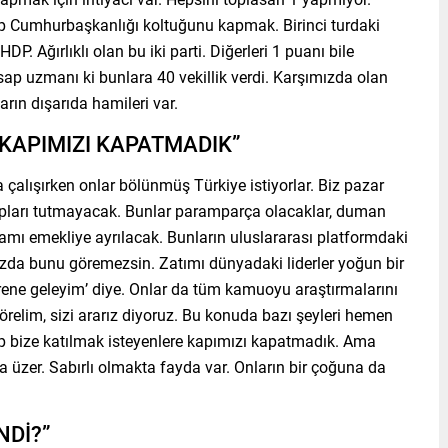
ip Cumhurbaşkanlığı koltuğunu kapmak. Birinci turdaki
DP. Ağırlıklı olan bu iki parti. Diğerleri 1 puanı bile
sap uzmanı ki bunlara 40 vekillik verdi. Karşımızda olan
arın dışarıda hamileri var.
KAPIMIZI KAPATMADIK”
çalışırken onlar bölünmüş Türkiye istiyorlar. Biz pazar
apları tutmayacak. Bunlar paramparça olacaklar, duman
mamı emekliye ayrılacak. Bunların uluslararası platformdaki
ızda bunu göremezsin. Zatımı dünyadaki liderler yoğun bir
örene geleyim’ diye. Onlar da tüm kamuoyu araştırmalarını
örelim, sizi ararız diyoruz. Bu konuda bazı şeyleri hemen
lıp bize katılmak isteyenlere kapımızı kapatmadık. Ama
da üzer. Sabırlı olmakta fayda var. Onların bir çoğuna da
NDİ?”