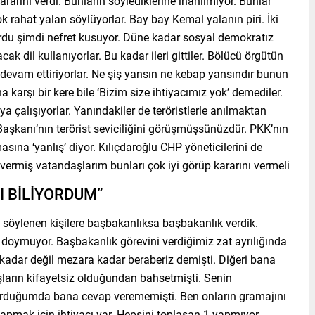
 kararını verdi. Bunların söylediklerine inanılmıyor. Bunlar
ok rahat yalan söylüyorlar. Bay bay Kemal yalanın piri. İki
rdu şimdi nefret kusuyor. Düne kadar sosyal demokratız
ak dil kullanıyorlar. Bu kadar ileri gittiler. Bölücü örgütün
kla devam ettiriyorlar. Ne şiş yansın ne kebap yansındır bunun
a karşı bir kere bile ‘Bizim size ihtiyacımız yok’ demediler.
 çalışıyorlar. Yanındakiler de teröristlerle anılmaktan
 Başkanı’nın terörist seviciliğini görüşmüşsünüzdür. PKK’nın
sına ‘yanlış’ diyor. Kılıçdaroğlu CHP yöneticilerini de
 vermiş vatandaşlarım bunları çok iyi görüp kararını vermeli
I BİLİYORDUM”
söylenen kişilere başbakanlıksa başbakanlık verdik.
oymuyor. Başbakanlık görevini verdiğimiz zat ayrılığında
kadar değil mezara kadar beraberiz demişti. Diğeri bana
aşların kifayetsiz olduğundan bahsetmişti. Senin
 sorduğumda bana cevap verememişti. Ben onların gramajını
apmak için ihtiyacı var. Hepsini toplasan 1 yapmıyor.