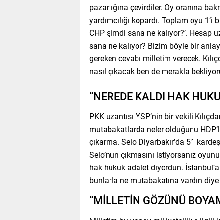
pazarlığına çevirdiler. Oy oranına b
yardımcılığı kopardı. Toplam oyu 1’i 
CHP şimdi sana ne kalıyor?’. Hesap uz
sana ne kalıyor? Bizim böyle bir anla
gereken cevabı milletim verecek. Kılı
nasıl çıkacak ben de merakla bekliyo
“NEREDE KALDI HAK HUKU
PKK uzantısı YSP’nin bir vekili Kılıçd
mutabakatlarda neler olduğunu HDP’lil
çıkarma. Selo Diyarbakır’da 51 kardeşi
Selo’nun çıkmasını istiyorsanız oyun
hak hukuk adalet diyordun. İstanbul’
bunlarla ne mutabakatına vardın diye 
“MİLLETİN GÖZÜNÜ BOYA