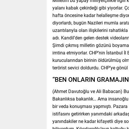
Milletim bu yapay milliyetçilikle ilgili
yalanı kabak çekirdeği gibi yiyorlar. Ç
hafta öncesine kadar helalleşme diyo
diyorlardı, bugün Nazileri mumla aratac
uzantılarıyla olan ilişkilerini rahatlı
adı. Kandil’den gelen destek videoların
Şimdi çıkmış milletin gözünü boyamaya
imtina etmiyorlar. CHP’nin İstanbul İl
kurucularından birinin öldürülmüş olma
terörist sevici doldurdu. CHP’ye gönül
“BEN ONLARIN GRAMAJIN
(Ahmet Davutoğlu ve Ali Babacan) Bu 
Bakanlıksa bakanlık… Ama insanoğlu d
bir veda konuşması yapmıştı. Pazara 
istifasını getirirken yanımdaki arkad
yanındakiler ne kadar kifayetli diye
biliyordum. Kılıçdaroğlu’nun koltuğu k