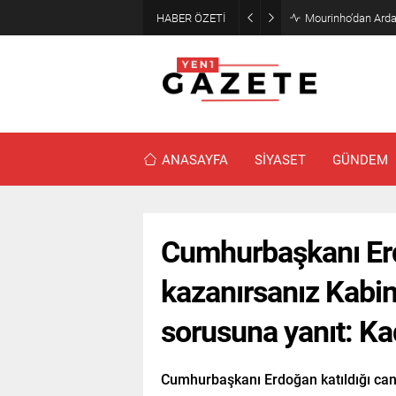
HABER ÖZETİ
Mourinho’dan Arda
ANASAYFA
SİYASET
GÜNDEM
Cumhurbaşkanı Er
kazanırsanız Kabin
sorusuna yanıt: Ka
Cumhurbaşkanı Erdoğan katıldığı canl