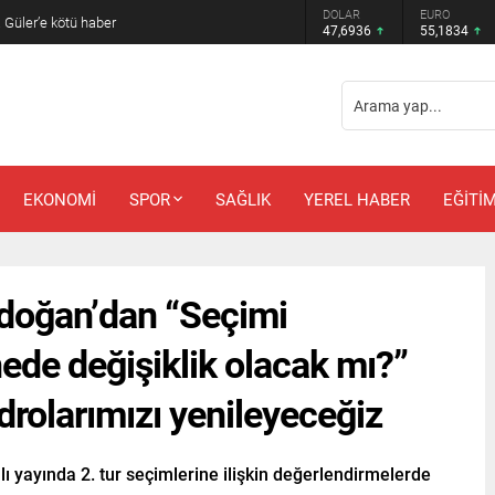
DOLAR
EURO
 Güler’e kötü haber
47,6936
55,1834
EKONOMİ
SPOR
SAĞLIK
YEREL HABER
EĞİTİ
doğan’dan “Seçimi
ede değişiklik olacak mı?”
drolarımızı yenileyeceğiz
ı yayında 2. tur seçimlerine ilişkin değerlendirmelerde