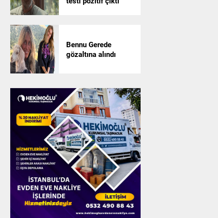
testi pozitif çıktı
Bennu Gerede
gözaltına alındı