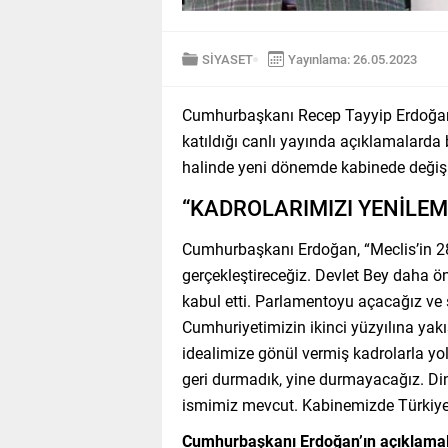
SİYASET
Yayınlama: 26.05.2023
Cumhurbaşkanı Recep Tayyip Erdoğan, p
katıldığı canlı yayında açıklamalard
halinde yeni dönemde kabinede değişikl
“KADROLARIMIZI YENİLE
Cumhurbaşkanı Erdoğan, “Meclis’in 28
gerçekleştireceğiz. Devlet Bey daha ö
kabul etti. Parlamentoyu açacağız ve
Cumhuriyetimizin ikinci yüzyılına yak
idealimize gönül vermiş kadrolarla y
geri durmadık, yine durmayacağız. Di
ismimiz mevcut. Kabinemizde Türkiye 
Cumhurbaşkanı Erdoğan’ın açıklamalar