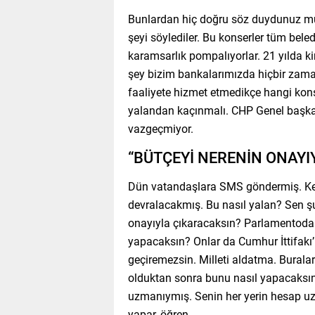
Bunlardan hiç doğru söz duydunuz m
şeyi söylediler. Bu konserler tüm bele
karamsarlık pompalıyorlar. 21 yılda k
şey bizim bankalarımızda hiçbir zam
faaliyete hizmet etmedikçe hangi konse
yalandan kaçınmalı. CHP Genel başka
vazgeçmiyor.
“BÜTÇEYİ NERENİN ONAYI
Dün vatandaşlara SMS göndermiş. Kendi
devralacakmış. Bu nasıl yalan? Sen ş
onayıyla çıkaracaksın? Parlamentoda 
yapacaksın? Onlar da Cumhur İttifakı
geçiremezsin. Milleti aldatma. Bural
olduktan sonra bunu nasıl yapacaksın
uzmanıymış. Senin her yerin hesap uz
yapar, öğren.