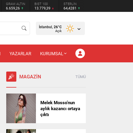
GRAM ALTIN
BIST 100
STERLİN
6.659,26
13.779,39
64,4281
İstanbul,
26
°C
Açık
M
YAZARLAR
KURUMSAL
MAGAZİN
TÜMÜ
Melek Mosso’nun
aylık kazancı ortaya
çıktı