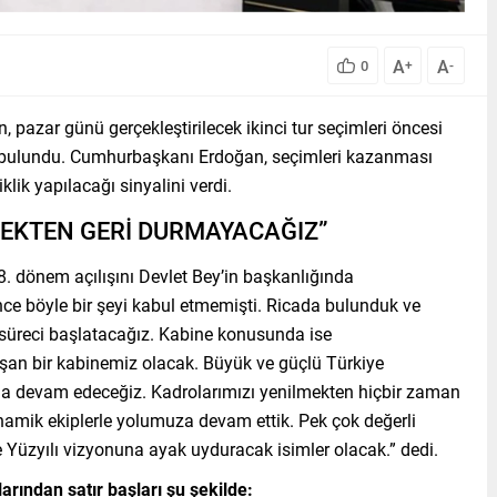
A
A
0
+
-
azar günü gerçekleştirilecek ikinci tur seçimleri öncesi
a bulundu. Cumhurbaşkanı Erdoğan, seçimleri kazanması
ik yapılacağı sinyalini verdi.
MEKTEN GERİ DURMAYACAĞIZ”
. dönem açılışını Devlet Bey’in başkanlığında
nce böyle bir şeyi kabul etmemişti. Ricada bulunduk ve
 süreci başlatacağız. Kabine konusunda ise
ışan bir kabinemiz olacak. Büyük ve güçlü Türkiye
ola devam edeceğiz. Kadrolarımızı yenilmekten hiçbir zaman
namik ekiplerle yolumuza devam ettik. Pek çok değerli
Yüzyılı vizyonuna ayak uyduracak isimler olacak.” dedi.
ından satır başları şu şekilde: