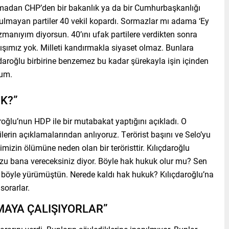
akmadan CHP’den bir bakanlık ya da bir Cumhurbaşkanlığı
bulmayan partiler 40 vekil kopardı. Sormazlar mı adama ‘Ey
manıyım diyorsun. 40’ını ufak partilere verdikten sonra
yışımız yok. Milleti kandırmakla siyaset olmaz. Bunlara
çdaroğlu birbirine benzemez bu kadar şürekayla işin içinden
rum.
K?”
aroğlu’nun HDP ile bir mutabakat yaptığını açıkladı. O
erin açıklamalarından anlıyoruz. Terörist başını ve Selo’yu
mizin ölümüne neden olan bir teröristtir. Kılıçdaroğlu
uzu bana vereceksiniz diyor. Böyle hak hukuk olur mu? Sen
a böyle yürümüştün. Nerede kaldı hak hukuk? Kılıçdaroğlu’na
sorarlar.
MAYA ÇALIŞIYORLAR”