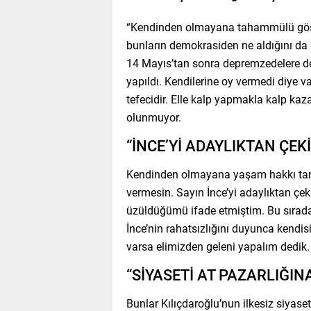
“Kendinden olmayana tahammülü göste
bunların demokrasiden ne aldığını da 
14 Mayıs’tan sonra depremzedelere de
yapıldı. Kendilerine oy vermedi diye v
tefecidir. Elle kalp yapmakla kalp k
olunmuyor.
“İNCE’Yİ ADAYLIKTAN ÇE
Kendinden olmayana yaşam hakkı tanıma
vermesin. Sayın İnce’yi adaylıktan çe
üzüldüğümü ifade etmiştim. Bu sırada 
İnce’nin rahatsızlığını duyunca kendis
varsa elimizden geleni yapalım dedik.
“SİYASETİ AT PAZARLIĞIN
Bunlar Kılıçdaroğlu’nun ilkesiz siyaset