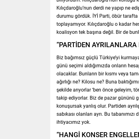
Kılıçdaroğlu’nun derdi ne yapıp ne ed
durumu gördük. İYİ Parti, öbür tarafta H
toplayamıyor. Kılıçdaroğlu o kadar he
koalisyon tek başına değil. Bir de bunl
“PARTİDEN AYRILANLARA 
Biz bağımsız güçlü Türkiye’yi kurmaya 
günü seçimi aldığımızda onların hes
olacaklar. Bunların bir kısmı veya ta
ağırlığı ne? Kilosu ne? Buna baktığım
şekilde arıyorlar ‘ben önce geleyim, t
takip ediyorlar. Biz de pazar gününü g
konuşursak yanlış olur. Partiden ayrı
sabıkası olanları ayrı. Bu tabanımızı 
ihtiyacımız yok.
“HANGİ KONSER ENGELLE