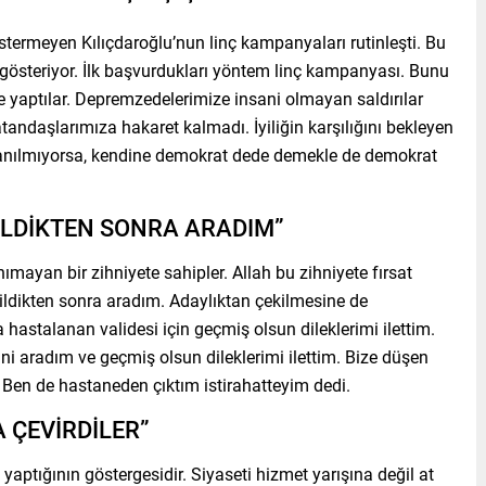
rmeyen Kılıçdaroğlu’nun linç kampanyaları rutinleşti. Bu
gösteriyor. İlk başvurdukları yöntem linç kampanyası. Bunu
 yaptılar. Depremzedelerimize insani olmayan saldırılar
atandaşlarımıza hakaret kalmadı. İyiliğin karşılığını bekleyen
azanılmıyorsa, kendine demokrat dede demekle de demokrat
KİLDİKTEN SONRA ARADIM”
yan bir zihniyete sahipler. Allah bu zihniyete fırsat
kildikten sonra aradım. Adaylıktan çekilmesine de
hastalanan validesi için geçmiş olsun dileklerimi ilettim.
ini aradım ve geçmiş olsun dileklerimi ilettim. Bize düşen
 Ben de hastaneden çıktım istirahatteyim dedi.
A ÇEVİRDİLER”
 yaptığının göstergesidir. Siyaseti hizmet yarışına değil at