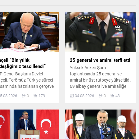
çeli “Bin yıllık
25 general ve amiral terfi etti
deşliğimiz tescillendi”
Yüksek Askeri Şura
 Genel Başkanı Devlet
toplantısında 25 general ve
çeli, Terörsüz Türkiye süreci
amiral bir üst rütbeye yükseltildi,
samında hazırlanan çerçeve
69 albay general ve amiralliğe
 teklifine ilişkin
terfi etti. Hava Kuvvetleri
5.08.2026
0
179
04.08.2026
0
43
erlendirmelerde bulundu.
Komutanlığı görevine Orgeneral
çeli, atılan imzaların önemli
Rafet Dalkıran atandı.
 adım olduğunu söyledi.