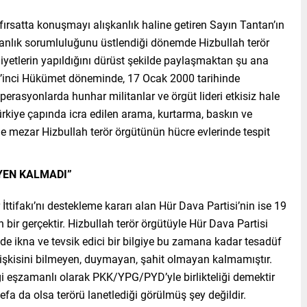
 fırsatta konuşmayı alışkanlık haline getiren Sayın Tantan’ın
anlık sorumluluğunu üstlendiği dönemde Hizbullah terör
iyetlerin yapıldığını dürüst şekilde paylaşmaktan şu ana
57’inci Hükümet döneminde, 17 Ocak 2000 tarihinde
perasyonlarda hunhar militanlar ve örgüt lideri etkisiz hale
Türkiye çapında icra edilen arama, kurtarma, baskın ve
 mezar Hizbullah terör örgütünün hücre evlerinde tespit
EYEN KALMADI”
ifakı’nı destekleme kararı alan Hür Dava Partisi’nin ise 19
 bir gerçektir. Hizbullah terör örgütüyle Hür Dava Partisi
vede ikna ve tevsik edici bir bilgiye bu zamana kadar tesadüf
lişkisini bilmeyen, duymayan, şahit olmayan kalmamıştır.
iği eşzamanlı olarak PKK/YPG/PYD’yle birlikteliği demektir
fa da olsa terörü lanetlediği görülmüş şey değildir.