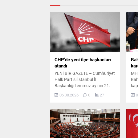
CHP’de yeni ilçe başkanları
Bah
atandı
kar
YENİ BİR GAZETE – Cumhuriyet
MHP
Halk Partisi İstanbul İl
Bah
Başkanlığı temmuz ayının 21.
kap
gününde yaptığı duyuruyla çok
yasa
06.08.2026
0
27
0
sayıda ilçe başkanı ile
değ
yönetimlerini tüzüğe ve parti
Bah
disiplinine aykırı faaliyetler
bir
gerekçesiyle görevden
uzaklaştırmıştı. İlgili başkanların
disiplin kuruluna sevk
edilmesinin ardından