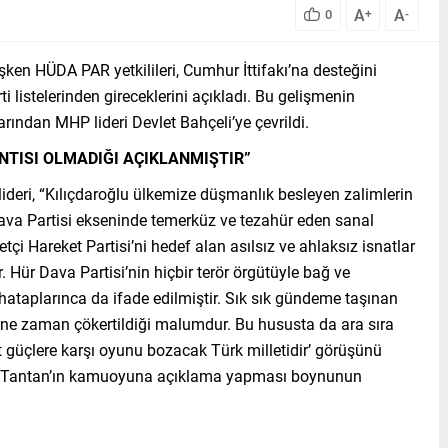
A
A
0
+
-
ken HÜDA PAR yetkilileri, Cumhur İttifakı’na desteğini
i listelerinden gireceklerini açıkladı. Bu gelişmenin
arından MHP lideri Devlet Bahçeli’ye çevrildi.
NTISI OLMADIĞI AÇIKLANMIŞTIR”
lideri, “Kılıçdaroğlu ülkemize düşmanlık besleyen zalimlerin
ava Partisi ekseninde temerküz ve tezahür eden sanal
etçi Hareket Partisi’ni hedef alan asılsız ve ahlaksız isnatlar
. Hür Dava Partisi’nin hiçbir terör örgütüyle bağ ve
ataplarınca da ifade edilmiştir. Sık sık gündeme taşınan
e ne zaman çökertildiği malumdur. Bu hususta da ara sıra
 güçlere karşı oyunu bozacak Türk milletidir’ görüşünü
tin Tantan’ın kamuoyuna açıklama yapması boynunun