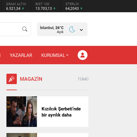
GRAM ALTIN
BIST 100
STERLİN
6.521,34
13.703,13
64,2043
İstanbul,
26
°C
Açık
M
YAZARLAR
KURUMSAL
MAGAZİN
TÜMÜ
Kızılcık Şerbeti’nde
bir ayrılık daha