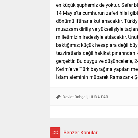
en küçük şüphemiz de yoktur. Sefer biz
14 Mayıs’ta cumhurun zaferi hilal gib
dönümü iftiharla kutlanacaktır. Türk
muazzam diriliş ve yükselişiyle taçlana
milletimizin iradesiyle atılacaktır. Un
baktığımız; küçük hesaplara değil bü
tezviratlarla değil hakikat pınarınd
gerçektir. Bu duygu ve düşüncelerle, 
Kerim’e ve Türk bayrağına yapılan menf
İslam aleminin mübarek Ramazan-ı Şeri
,
Devlet Bahçeli
HÜDA-PAR
Benzer Konular