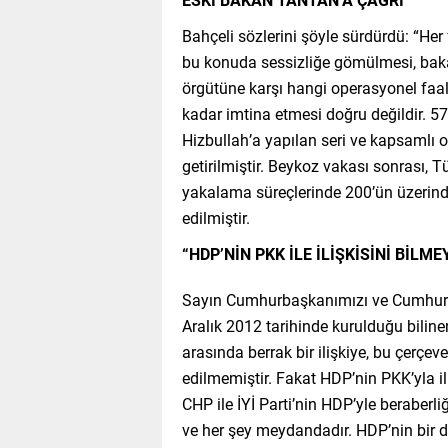
Bahçeli sözlerini şöyle sürdürdü: “Her
bu konuda sessizliğe gömülmesi, bak
örgütüne karşı hangi operasyonel faal
kadar imtina etmesi doğru değildir. 
Hizbullah’a yapılan seri ve kapsamlı o
getirilmiştir. Beykoz vakası sonrası, 
yakalama süreçlerinde 200’ün üzerinde
edilmiştir.
“HDP’NİN PKK İLE İLİŞKİSİNİ BİLM
Sayın Cumhurbaşkanımızı ve Cumhur İtt
Aralık 2012 tarihinde kurulduğu bilinen
arasında berrak bir ilişkiye, bu çerçe
edilmemiştir. Fakat HDP’nin PKK’yla i
CHP ile İYİ Parti’nin HDP’yle beraberl
ve her şey meydandadır. HDP’nin bir de