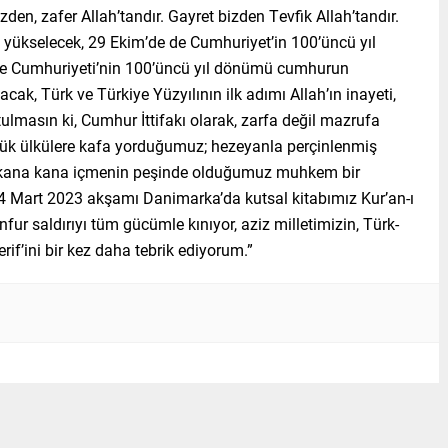
den, zafer Allah’tandır. Gayret bizden Tevfik Allah’tandır.
i yükselecek, 29 Ekim’de de Cumhuriyet’in 100’üncü yıl
iye Cumhuriyeti’nin 100’üncü yıl dönümü cumhurun
cak, Türk ve Türkiye Yüzyılının ilk adımı Allah’ın inayeti,
utulmasın ki, Cumhur İttifakı olarak, zarfa değil mazrufa
yük ülkülere kafa yorduğumuz; hezeyanla perçinlenmiş
an kana kana içmenin peşinde olduğumuz muhkem bir
24 Mart 2023 akşamı Danimarka’da kutsal kitabımız Kur’an-ı
ur saldırıyı tüm gücümle kınıyor, aziz milletimizin, Türk-
f’ini bir kez daha tebrik ediyorum.”