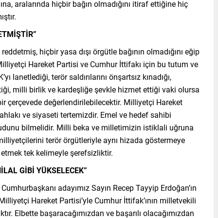
na, aralarında hiçbir bağın olmadığını itiraf ettiğine hiç
ştır.
ETMİŞTİR”
reddetmiş, hiçbir yasa dışı örgütle bağının olmadığını eğip
lliyetçi Hareket Partisi ve Cumhur İttifakı için bu tutum ve
yı lanetlediği, terör saldırılarını önşartsız kınadığı,
iği, milli birlik ve kardeşliğe şevkle hizmet ettiği vaki olursa
bir çerçevede değerlendirilebilecektir. Milliyetçi Hareket
ak, ahlakı ve siyaseti tertemizdir. Emel ve hedef sahibi
unu bilmelidir. Milli beka ve milletimizin istiklali uğruna
liyetçilerini terör örgütleriyle aynı hizada göstermeye
etmek tek kelimeyle şerefsizliktir.
İLAL GİBİ YÜKSELECEK”
 Cumhurbaşkanı adayımız Sayın Recep Tayyip Erdoğan’ın
lliyetçi Hareket Partisi’yle Cumhur İttifak’ının milletvekili
aktır. Elbette başaracağımızdan ve başarılı olacağımızdan