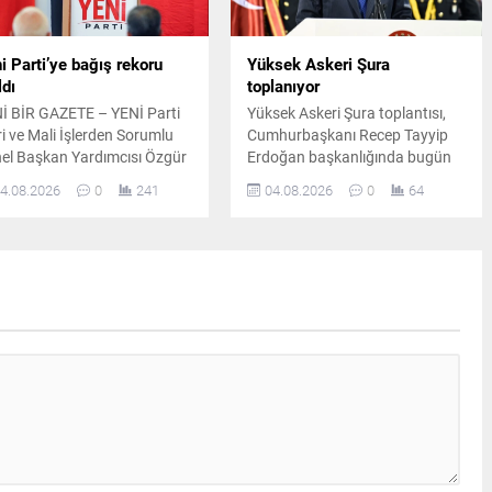
i Parti’ye bağış rekoru
Yüksek Askeri Şura
ldı
toplanıyor
İ BİR GAZETE – YENİ Parti
Yüksek Askeri Şura toplantısı,
ri ve Mali İşlerden Sorumlu
Cumhurbaşkanı Recep Tayyip
el Başkan Yardımcısı Özgür
Erdoğan başkanlığında bugün
lan, partinin yürüttüğü
Cumhurbaşkanlığı Külliyesi'nde
4.08.2026
0
241
04.08.2026
0
64
anışma kampanyasında
gerçekleştirilecek. Toplantıda
şılan bağış miktarını
Türk Silahlı Kuvvetleri'nin terfi ve
uoyuyla paylaştı. Ceylan,
görev değişiklikleri ele alınacak.
lam desteğin 240 milyon 340
252 liraya ulaştığını belirtti.
ış kampanyasında 240
yon lira aşıldı Özgür Ceylan,
panya sürecinde toplanan
ış rakamlarını düzenli...