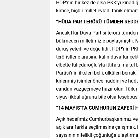
HDP’nin bir kez de olsa PKK’yı kınadığı
kimse, hiçbir millet evladı tanık olmamı
“HÜDA PAR TERÖRÜ TÜMDEN REDD
Ancak Hür Dava Partisi terörü tümden 
bükmeden milletimizle paylaşmıştır. Mi
duruş yeterli ve değerlidir. HDP’nin PKK’
teröristlerle arasına kalın duvarlar çekt
elbette Kılıçdaroğlu’yla ittifakı makul 
Partisi’nin ilkeleri belli, ülküleri berr
kirlenmiş isimler önce haddini ve hudud
candan vazgeçmeye hazır olan Türk mil
siyasi ikbal uğruna bile olsa teşebbüs 
“14 MAYIS’TA CUMHURUN ZAFERİ H
Açık hedefimiz Cumhurbaşkanımız ve
açık ara farkla seçilmesine çalışmak, Mi
sayısının nitelikli çoğunluğa ulaştırm