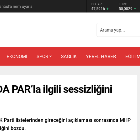
DOLAR
EURO
anbul’a nem uyarısı
47,5916
55,0829
EKONOMİ
SPOR
SAĞLIK
YEREL HABER
EĞİTİ
 PAR’la ilgili sessizliğini
 Parti listelerinden gireceğini açıklaması sonrasında MHP
iğini bozdu.