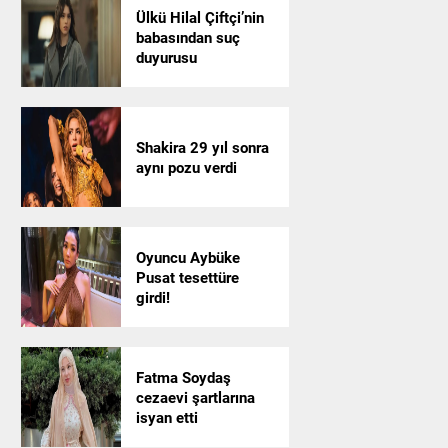
Ülkü Hilal Çiftçi’nin
babasından suç
duyurusu
Shakira 29 yıl sonra
aynı pozu verdi
Oyuncu Aybüke
Pusat tesettüre
girdi!
Fatma Soydaş
cezaevi şartlarına
isyan etti