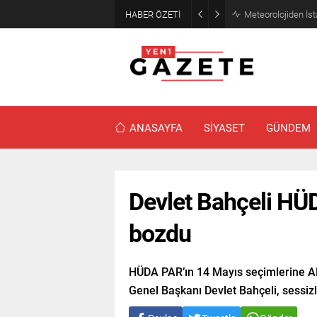
HABER ÖZETİ
Meteorolojiden İst
ANASAYFA
SİYASET
GÜNDEM
Devlet Bahçeli HÜDA
bozdu
HÜDA PAR’ın 14 Mayıs seçimlerine AK
Genel Başkanı Devlet Bahçeli, sessizl