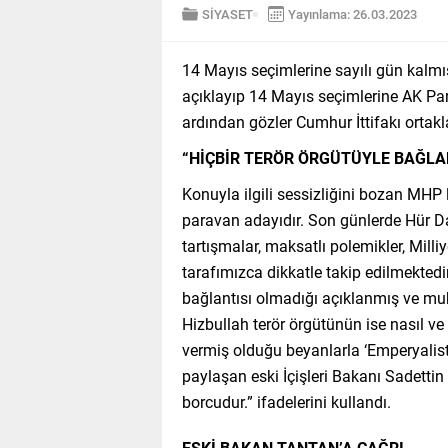
SİYASET
Yayınlama: 26.03.2023
14 Mayıs seçimlerine sayılı gün kalmış
açıklayıp 14 Mayıs seçimlerine AK Part
ardından gözler Cumhur İttifakı ortakl
“HİÇBİR TERÖR ÖRGÜTÜYLE BAĞLA
Konuyla ilgili sessizliğini bozan MHP 
paravan adayıdır. Son günlerde Hür D
tartışmalar, maksatlı polemikler, Milliy
tarafımızca dikkatle takip edilmektedir
bağlantısı olmadığı açıklanmış ve muh
Hizbullah terör örgütünün ise nasıl v
vermiş olduğu beyanlarla ‘Emperyalist
paylaşan eski İçişleri Bakanı Sadet
borcudur.” ifadelerini kullandı.
ESKİ BAKAN TANTAN’A ÇAĞRI