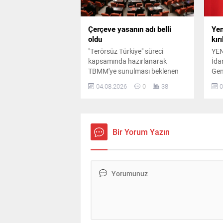
teşkilatlarda yeni bir yapılanma
sürecine girildi. Resmî
duyurunun kısa sürede
Çerçeve yasanın adı belli
Yen
yapılması bekleniyor Parti...
oldu
kırı
"Terörsüz Türkiye" süreci
YEN
kapsamında hazırlanarak
İda
TBMM'ye sunulması beklenen
Gen
çerçeve yasa teklifinin ismi
Cey
04.08.2026
0
38
0
netleşti. Düzenlemenin siyasi
day
partilerin ortak imzasıyla
ula
Meclis'e sunulması hedefleniyor.
kam
top
bin 
Bir Yorum Yazın
Bağ
mil
kam
bağ