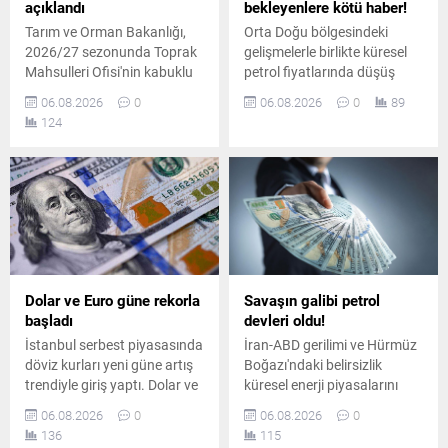
açıklandı
bekleyenlere kötü haber!
Tarım ve Orman Bakanlığı,
Orta Doğu bölgesindeki
2026/27 sezonunda Toprak
gelişmelerle birlikte küresel
Mahsulleri Ofisi'nin kabuklu
petrol fiyatlarında düşüş
fındık alım fiyatlarını
yaşansa da iç piyasadaki
06.08.2026
0
06.08.2026
0
89
duyurdu. Giresun kalite
pompa fiyatları aynı kaldı.
124
fındık 255 lira, levant kalite
Planlanan yüksek oranlı
fındık ise kilogram başına
indirim tutarının tamamı
250 liradan alınacak.
vergi artışına aktarıldı.
Dolar ve Euro güne rekorla
Savaşın galibi petrol
başladı
devleri oldu!
İstanbul serbest piyasasında
İran-ABD gerilimi ve Hürmüz
döviz kurları yeni güne artış
Boğazı'ndaki belirsizlik
trendiyle giriş yaptı. Dolar ve
küresel enerji piyasalarını
avro dünkü kapanış
sarsarken, dünyanın en
06.08.2026
0
06.08.2026
0
seviyelerinin üzerine çıkarak
büyük sekiz petrol şirketi yılın
136
115
piyasalarda hareketli bir
ikinci çeyreğinde toplam 93