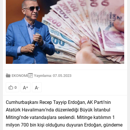
EKONOMİ
Yayınlama: 07.05.2023
A
A
0
+
-
Cumhurbaşkanı Recep Tayyip Erdoğan, AK Parti’nin
Atatürk Havalimanı’nda düzenlediği Büyük İstanbul
Mitingi’nde vatandaşlara seslendi. Mitinge katılımın 1
milyon 700 bin kişi olduğunu duyuran Erdoğan, gündeme