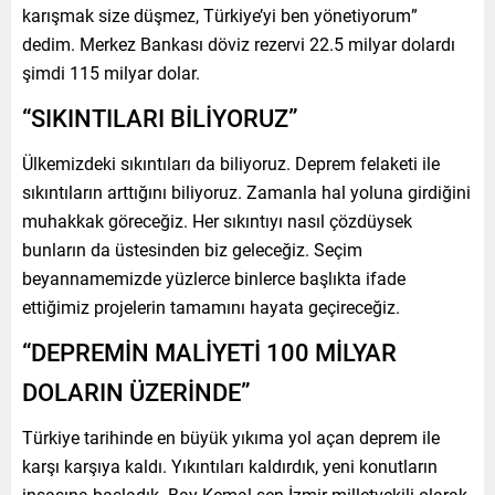
karışmak size düşmez, Türkiye’yi ben yönetiyorum”
dedim. Merkez Bankası döviz rezervi 22.5 milyar dolardı
şimdi 115 milyar dolar.
“SIKINTILARI BİLİYORUZ”
Ülkemizdeki sıkıntıları da biliyoruz. Deprem felaketi ile
sıkıntıların arttığını biliyoruz. Zamanla hal yoluna girdiğini
muhakkak göreceğiz. Her sıkıntıyı nasıl çözdüysek
bunların da üstesinden biz geleceğiz. Seçim
beyannamemizde yüzlerce binlerce başlıkta ifade
ettiğimiz projelerin tamamını hayata geçireceğiz.
“DEPREMİN MALİYETİ 100 MİLYAR
DOLARIN ÜZERİNDE”
Türkiye tarihinde en büyük yıkıma yol açan deprem ile
karşı karşıya kaldı. Yıkıntıları kaldırdık, yeni konutların
inşasına başladık. Bay Kemal sen İzmir milletvekili olarak