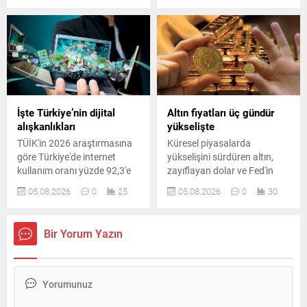
başlangıç yaptı.
milyar dolar kâr elde etti.
İşte Türkiye’nin dijital
Altın fiyatları üç gündür
alışkanlıkları
yükselişte
TÜİK'in 2026 araştırmasına
Küresel piyasalarda
göre Türkiye'de internet
yükselişini sürdüren altın,
kullanım oranı yüzde 92,3'e
zayıflayan dolar ve Fed'in
yükseldi. En çok kullanılan
faiz beklentilerindeki
05.08.2026
0
25
05.08.2026
0
30
sosyal medya ve
değişimin etkisiyle yeni
mesajlaşma uygulaması ise
zirveleri gördü. Gram altın ise
yüzde 90 ile WhatsApp oldu.
6 bin 324 liraya yükseldi.
Bir Yorum Yazın