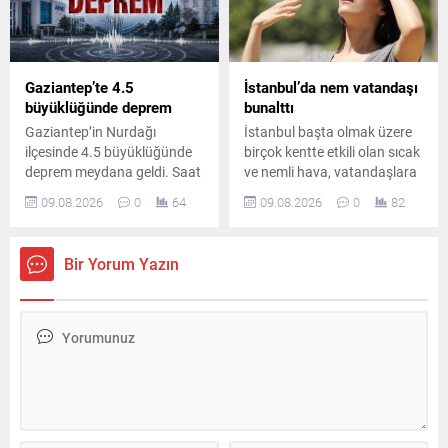
Gaziantep’te 4.5
İstanbul’da nem vatandaşı
büyüklüğünde deprem
bunalttı
Gaziantep’in Nurdağı
İstanbul başta olmak üzere
ilçesinde 4.5 büyüklüğünde
birçok kentte etkili olan sıcak
deprem meydana geldi. Saat
ve nemli hava, vatandaşlara
03.42’de gerçekleşen sarsıntı
zor anlar yaşattı. İstanbul’da
09.08.2026
0
64
09.08.2026
0
82
çevre illerde de hissedilirken,
gece saatlerinde nem oranı
ilk belirlemelere göre
yüzde 90’a yükseldi.
olumsuzluk yaşanmadı.
Bir Yorum Yazın