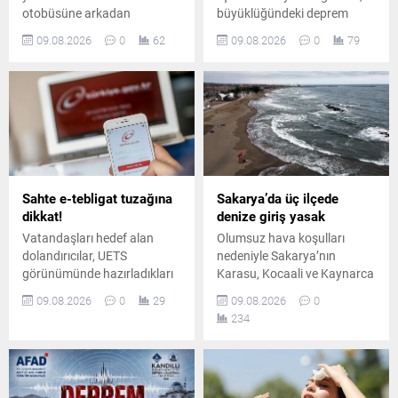
otobüsüne arkadan
büyüklüğündeki deprem
çarpması sonucu 5 kişi
çevre illerde hissedildi. Prof.
09.08.2026
0
62
09.08.2026
0
79
yaralandı. Yaralıların hayati
Dr. Osman Bektaş, bölgedeki
tehlikesinin bulunmadığı
sismik hareketliliğe dikkat
öğrenilirken, kaza anı
çekerek önemli
kameraya yansıdı.
değerlendirmelerde bulundu.
Sahte e-tebligat tuzağına
Sakarya’da üç ilçede
dikkat!
denize giriş yasak
Vatandaşları hedef alan
Olumsuz hava koşulları
dolandırıcılar, UETS
nedeniyle Sakarya’nın
görünümünde hazırladıkları
Karasu, Kocaali ve Kaynarca
sahte e-postalarla e-Devlet
ilçelerinde denize girmek
09.08.2026
0
29
09.08.2026
0
bilgilerini ele geçirmeye
yasaklandı. Yetkililer,
234
çalışıyor. Uzmanlar, sahte
vatandaşları denize
bağlantılara karşı uyarıyor.
girmemeleri konusunda
uyardı.