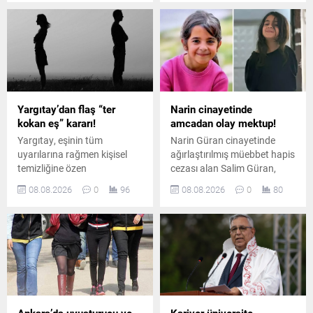
getirdi.
aldı. Uygulama 7 Eylül’e
kadar sürecek.
Yargıtay’dan flaş “ter
Narin cinayetinde
kokan eş” kararı!
amcadan olay mektup!
Yargıtay, eşinin tüm
Narin Güran cinayetinde
uyarılarına rağmen kişisel
ağırlaştırılmış müebbet hapis
temizliğine özen
cezası alan Salim Güran,
göstermeyen ve sürekli ter
cezaevinden yazdığı
08.08.2026
0
96
08.08.2026
0
80
koktuğu belirtilen erkeği
mektupta suçsuz olduğunu
boşanma davasında tam
savundu. Güran, cinayetin
kusurlu kabul etti. Çiftin
failinin Nevzat Bahtiyar
boşanmasına karar verildi.
olduğunu öne sürdü.