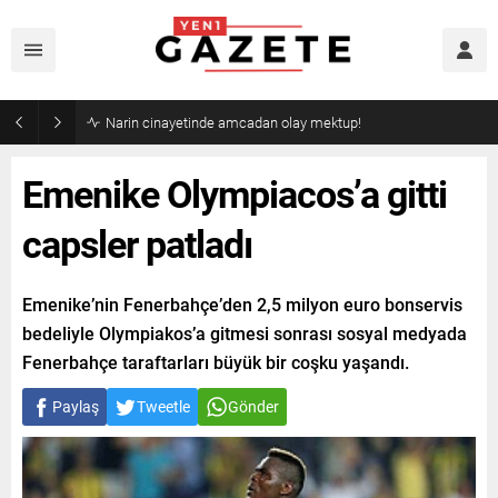
Narin cinayetinde amcadan olay mektup!
Emenike Olympiacos’a gitti
capsler patladı
Emenike’nin Fenerbahçe’den 2,5 milyon euro bonservis
bedeliyle Olympiakos’a gitmesi sonrası sosyal medyada
Fenerbahçe taraftarları büyük bir coşku yaşandı.
Paylaş
Tweetle
Gönder