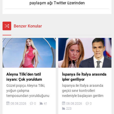
paylaşım ağı Twitter üzerinden
Benzer Konular
Aleyna Tilki’den tatil
İspanya ile İtalya arasında
isyanı: Çok yoruldum
ipler geriliyor
Güzel popçu Aleyna Tilki,
İspanya ile İtalya arasında
yoğun çalışma
geçici sınır kontrolleri
temposundan yorulduğunu
nedeniyle başlayan gerilim
belirterek sosyal medya
büyüdü. İspanya, İtalya’nın
08.08.2026
0
41
08.08.2026
0
hesabından yaptığı
kontrolleri kaldırmaması
223
paylaşımla tatil özlemini dile
üzerine karşılık verme kararı