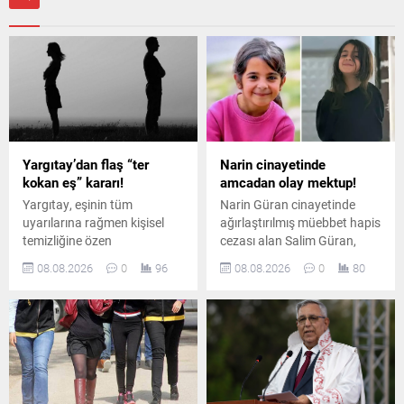
Yargıtay’dan flaş “ter
Narin cinayetinde
kokan eş” kararı!
amcadan olay mektup!
Yargıtay, eşinin tüm
Narin Güran cinayetinde
uyarılarına rağmen kişisel
ağırlaştırılmış müebbet hapis
temizliğine özen
cezası alan Salim Güran,
göstermeyen ve sürekli ter
cezaevinden yazdığı
08.08.2026
0
96
08.08.2026
0
80
koktuğu belirtilen erkeği
mektupta suçsuz olduğunu
boşanma davasında tam
savundu. Güran, cinayetin
kusurlu kabul etti. Çiftin
failinin Nevzat Bahtiyar
boşanmasına karar verildi.
olduğunu öne sürdü.