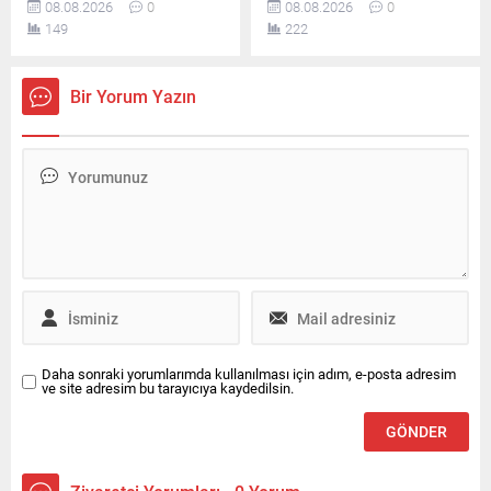
08.08.2026
0
08.08.2026
0
araca çarpmasıyla meydana
aldığı belirlenen 10 şüpheli
149
222
gelen kazada iki kişi
yakalandı. Şüphelilerden 2’si
yaralandı. Yaralılar
tutuklandı, diğerleri hakkında
hastaneye kaldırılırken polis
ise ayrıca adli soruşturma
Bir Yorum Yazın
inceleme başlattı.
başlatıldı.
Daha sonraki yorumlarımda kullanılması için adım, e-posta adresim
ve site adresim bu tarayıcıya kaydedilsin.