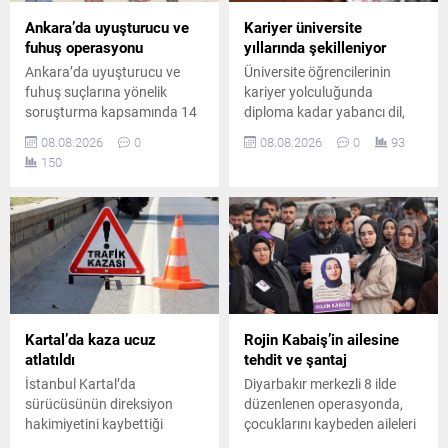
Ankara’da uyuşturucu ve
Kariyer üniversite
fuhuş operasyonu
yıllarında şekilleniyor
Ankara’da uyuşturucu ve
Üniversite öğrencilerinin
fuhuş suçlarına yönelik
kariyer yolculuğunda
soruşturma kapsamında 14
diploma kadar yabancı dil,
şüpheli hakkında gözaltı
teknoloji bilgisi, staj ve
08.08.2026
0
08.08.2026
0
93
kararı verildi. Düzenlenen
uygulamalı deneyimin de
150
operasyonda 8 şüpheli
belirleyici olduğunu belirten
yakalanırken, diğer
Prof. Dr. Abdullah Kuzu,
şüphelilerin yakalanması için
gençlere önemli mesajlar
çalışmalar sürüyor.
verdi.
Kartal’da kaza ucuz
Rojin Kabaiş’in ailesine
atlatıldı
tehdit ve şantaj
İstanbul Kartal’da
Diyarbakır merkezli 8 ilde
sürücüsünün direksiyon
düzenlenen operasyonda,
hakimiyetini kaybettiği
çocuklarını kaybeden aileleri
otomobilin park halindeki üç
tehdit ve şantajla hedef