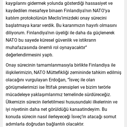
kaygılarını gidermek yolunda gösterdiği hassasiyet ve
kaydedilen mesafeye binaen Finlandiya’nın NATO’ya
katılım protokolünün Meclis’imizdeki onay sürecini
başlatmaya karar verdik. Bu kararımızın hayırlı olmasını
diliyorum. Finlandiya’nın üyeliği ile daha da güçlenerek
NATO bu sayede küresel güvenlik ve istikrarın
muhafazasında önemli rol oynayacaktır”
değerlendirmesini yaptı.
Onay sürecinin tamamlanmasıyla birlikte Finlandiya ile
ilişkilerimizin, NATO Müttefikliği zemininde tahkim edilmiş
olacağını vurgulayan Erdoğan, “İsveç ile olan
görüşmelerimizi ise İttifak prensipleri ve bizim terörle
mücadeleye yaklaşımlarımız temelinde sürdüreceğiz.
Ülkemizin sürecin ilerletilmesi hususundaki ilkelerinin ve
iyi niyetinin daha net görüldüğü kanaatindeyim. Bu
konuda sürecin nasıl ilerleyeceği İsveç’in atacağı somut
adımlarla doğrudan bağlantılı olacaktır.