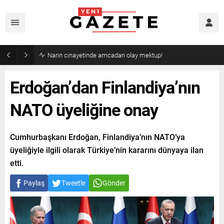
Narin cinayetinde amcadan olay mektup!
Erdoğan’dan Finlandiya’nın
NATO üyeliğine onay
Cumhurbaşkanı Erdoğan, Finlandiya’nın NATO’ya
üyeliğiyle ilgili olarak Türkiye’nin kararını dünyaya ilan
etti.
Paylaş
Tweetle
Gönder