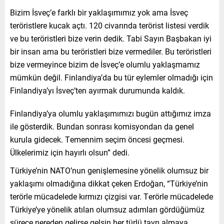
Bizim İsveç’e farklı bir yaklaşımımız yok ama İsveç
teröristlere kucak açtı. 120 civarında terörist listesi verdik
ve bu teröristleri bize verin dedik. Tabi Sayın Başbakan iyi
bir insan ama bu teröristleri bize vermediler. Bu teröristleri
bize vermeyince bizim de İsveç’e olumlu yaklaşmamız
mümkün değil. Finlandiya’da bu tür eylemler olmadığı için
Finlandiya’yı İsveç’ten ayırmak durumunda kaldık.
Finlandiya’ya olumlu yaklaşımımızı bugün attığımız imza
ile gösterdik. Bundan sonrası komisyondan da genel
kurula gidecek. Temennim seçim öncesi geçmesi.
Ülkelerimiz için hayırlı olsun” dedi.
Türkiye’nin NATO’nun genişlemesine yönelik olumsuz bir
yaklaşımı olmadığına dikkat çeken Erdoğan, “Türkiye’nin
terörle mücadelede kırmızı çizgisi var. Terörle mücadelede
Türkiye’ye yönelik atılan olumsuz adımları gördüğümüz
sürece nereden gelirse gelsin her türlü tavrı almaya