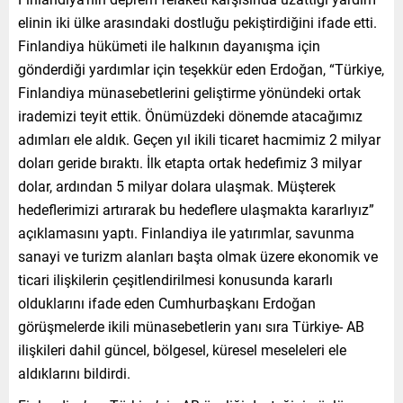
elinin iki ülke arasındaki dostluğu pekiştirdiğini ifade etti.
Finlandiya hükümeti ile halkının dayanışma için
gönderdiği yardımlar için teşekkür eden Erdoğan, “Türkiye,
Finlandiya münasebetlerini geliştirme yönündeki ortak
irademizi teyit ettik. Önümüzdeki dönemde atacağımız
adımları ele aldık. Geçen yıl ikili ticaret hacmimiz 2 milyar
doları geride bıraktı. İlk etapta ortak hedefimiz 3 milyar
dolar, ardından 5 milyar dolara ulaşmak. Müşterek
hedeflerimizi artırarak bu hedeflere ulaşmakta kararlıyız”
açıklamasını yaptı. Finlandiya ile yatırımlar, savunma
sanayi ve turizm alanları başta olmak üzere ekonomik ve
ticari ilişkilerin çeşitlendirilmesi konusunda kararlı
olduklarını ifade eden Cumhurbaşkanı Erdoğan
görüşmelerde ikili münasebetlerin yanı sıra Türkiye- AB
ilişkileri dahil güncel, bölgesel, küresel meseleleri ele
aldıklarını bildirdi.