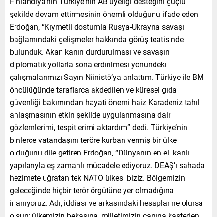
Finlandiya’nın Türkiye’nin AB üyeliği desteğini güçlü
şekilde devam ettirmesinin önemli olduğunu ifade eden
Erdoğan, “Kıymetli dostumla Rusya-Ukrayna savaşı
bağlamındaki gelişmeler hakkında görüş teatisinde
bulunduk. Akan kanın durdurulması ve savaşın
diplomatik yollarla sona erdirilmesi yönündeki
çalışmalarımızı Sayın Niinistö’ya anlattım. Türkiye ile BM
öncülüğünde taraflarca akdedilen ve küresel gıda
güvenliği bakımından hayati önemi haiz Karadeniz tahıl
anlaşmasının etkin şekilde uygulanmasına dair
gözlemlerimi, tespitlerimi aktardım” dedi. Türkiye’nin
binlerce vatandaşını teröre kurban vermiş bir ülke
olduğunu dile getiren Erdoğan, “Dünyanın en eli kanlı
yapılarıyla eş zamanlı mücadele ediyoruz. DEAŞ’ı sahada
hezimete uğratan tek NATO ülkesi biziz. Bölgemizin
geleceğinde hiçbir terör örgütüne yer olmadığına
inanıyoruz. Adı, iddiası ve arkasındaki hesaplar ne olursa
olsun; ülkemizin bekasına, milletimizin canına kasteden