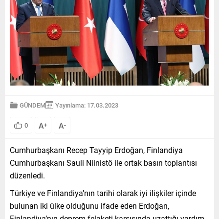
GÜNDEM
Yayınlama: 17.03.2023
A
A
0
+
-
Cumhurbaşkanı Recep Tayyip Erdoğan, Finlandiya
Cumhurbaşkanı Sauli Niinistö ile ortak basın toplantısı
düzenledi.
Türkiye ve Finlandiya’nın tarihi olarak iyi ilişkiler içinde
bulunan iki ülke olduğunu ifade eden Erdoğan,
Finlandiya’nın deprem felaketi karşısında uzattığı yardım