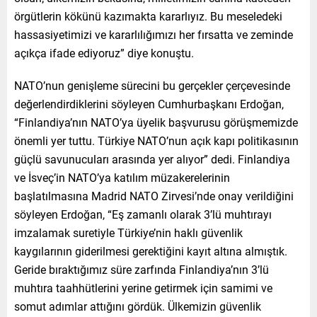
örgütlerin kökünü kazımakta kararlıyız. Bu meseledeki
hassasiyetimizi ve kararlılığımızı her fırsatta ve zeminde
açıkça ifade ediyoruz” diye konuştu.
NATO’nun genişleme sürecini bu gerçekler çerçevesinde
değerlendirdiklerini söyleyen Cumhurbaşkanı Erdoğan,
“Finlandiya’nın NATO’ya üyelik başvurusu görüşmemizde
önemli yer tuttu. Türkiye NATO’nun açık kapı politikasının
güçlü savunucuları arasında yer alıyor” dedi. Finlandiya
ve İsveç’in NATO’ya katılım müzakerelerinin
başlatılmasına Madrid NATO Zirvesi’nde onay verildiğini
söyleyen Erdoğan, “Eş zamanlı olarak 3’lü muhtırayı
imzalamak suretiyle Türkiye’nin haklı güvenlik
kaygılarının giderilmesi gerektiğini kayıt altına almıştık.
Geride bıraktığımız süre zarfında Finlandiya’nın 3’lü
muhtıra taahhütlerini yerine getirmek için samimi ve
somut adımlar attığını gördük. Ülkemizin güvenlik