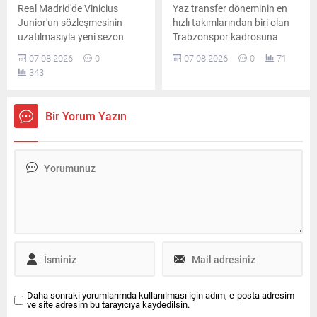
Real Madrid'de Vinicius
Yaz transfer döneminin en
Junior'un sözleşmesinin
hızlı takımlarından biri olan
uzatılmasıyla yeni sezon
Trabzonspor kadrosuna
planlaması hız kazandı. Jose
kattığı dünya yıldızı
07.08.2026
0
07.08.2026
0
71
Mourinho'nun ilk 11 tercihleri
Mohamed Salah için
343
gündem olurken, Arda
görkemli bir imza töreni
Güler'in durumu belirsizliğini
düzenledi. Binlerce taraftarın
koruyor.
akın ettiği organizasyonda
Bir Yorum Yazın
renkli anlar yaşandı.
Daha sonraki yorumlarımda kullanılması için adım, e-posta adresim
ve site adresim bu tarayıcıya kaydedilsin.