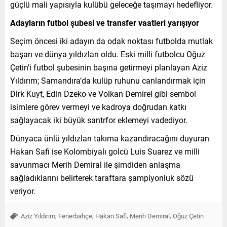
güçlü mali yapısıyla kulübü geleceğe taşımayı hedefliyor.
Adayların futbol şubesi ve transfer vaatleri yarışıyor
Seçim öncesi iki adayın da odak noktası futbolda mutlak
başarı ve dünya yıldızları oldu. Eski milli futbolcu Oğuz
Çetin’i futbol şubesinin başına getirmeyi planlayan Aziz
Yıldırım; Samandıra’da kulüp ruhunu canlandırmak için
Dirk Kuyt, Edin Dzeko ve Volkan Demirel gibi sembol
isimlere görev vermeyi ve kadroya doğrudan katkı
sağlayacak iki büyük santrfor eklemeyi vadediyor.
Dünyaca ünlü yıldızları takıma kazandıracağını duyuran
Hakan Safi ise Kolombiyalı golcü Luis Suarez ve milli
savunmacı Merih Demiral ile şimdiden anlaşma
sağladıklarını belirterek taraftara şampiyonluk sözü
veriyor.
,
,
,
,
Aziz Yıldırım
Fenerbahçe
Hakan Safi
Merih Demiral
Oğuz Çetin