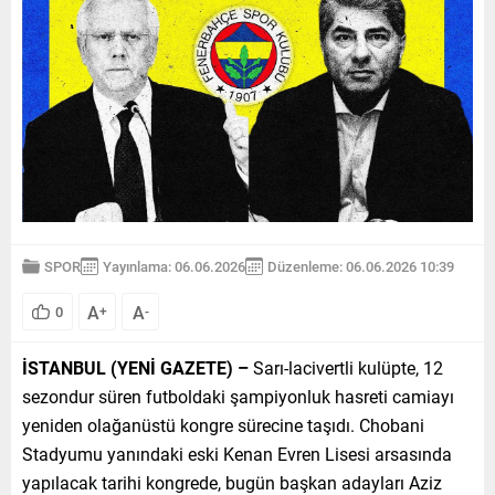
SPOR
Yayınlama: 06.06.2026
Düzenleme: 06.06.2026 10:39
A
A
0
+
-
İSTANBUL (YENİ GAZETE) –
Sarı-lacivertli kulüpte, 12
sezondur süren futboldaki şampiyonluk hasreti camiayı
yeniden olağanüstü kongre sürecine taşıdı. Chobani
Stadyumu yanındaki eski Kenan Evren Lisesi arsasında
yapılacak tarihi kongrede, bugün başkan adayları Aziz