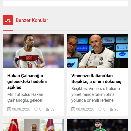
Benzer Konular
Hakan Çalhanoğlu
Vincenzo Italiano’dan
gelecekteki hedefini
Beşiktaş’a sihirli dokunuş!
açıkladı
Beşiktaş, Vincenzo Italiano
Milli futbolcu Hakan
yönetiminde takım olma
Çalhanoğlu, gelecek
yolunda önemli ilerleme
planlarına ilişkin yaptığı
kaydetti. Savunma anlayışı,
08.08.2026
0
52
08.08.2026
0
96
açıklamada teknik
Nübel’in disiplini, Salih
direktörlük düşünmediğini
Özcan’ın enerjisi ve deneyimli
söyledi. Çalhanoğlu, ilerleyen
oyuncuların kazanma
yıllarda Türkiye Futbol
alışkanlığı dikkat çekti.