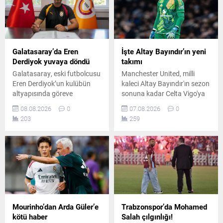
Federasyonu başkanı
olabileceğini de belirtti.
Galatasaray’da Eren
İşte Altay Bayındır’ın yeni
Derdiyok yuvaya döndü
takımı
Galatasaray, eski futbolcusu
Manchester United, milli
Eren Derdiyok’un kulübün
kaleci Altay Bayındır'ın sezon
altyapısında göreve
sonuna kadar Celta Vigo'ya
başladığını açıkladı.
kiralandığını resmen açıkladı.
08.08.2026
0
07.08.2026
0
Derdiyok, sarı-kırmızılıların
İspanyol kulübü de transferi
203
259
U17 takımında teknik
duyururken Türk taraftarlara
sorumlu olarak görev
özel mesaj paylaştı.
yapacak.
Mourinho’dan Arda Güler’e
Trabzonspor’da Mohamed
kötü haber
Salah çılgınlığı!