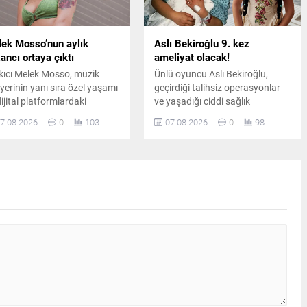
ek Mosso’nun aylık
Aslı Bekiroğlu 9. kez
ancı ortaya çıktı
ameliyat olacak!
kıcı Melek Mosso, müzik
Ünlü oyuncu Aslı Bekiroğlu,
iyerinin yanı sıra özel yaşamı
geçirdiği talihsiz operasyonlar
dijital platformlardaki
ve yaşadığı ciddi sağlık
ışmalarıyla da adından söz
sorunlarının ardından, sekiz
7.08.2026
0
103
07.08.2026
0
98
iriyor. Instagram’da ücretli
ameliyatın sonrasında
nelik sistemini kullanan
dokuzuncu kez ameliyat
so’nun abone sayısı ve
masasına yatacağını duyurdu.
dan elde ettiği aylık gelir
i oldu.