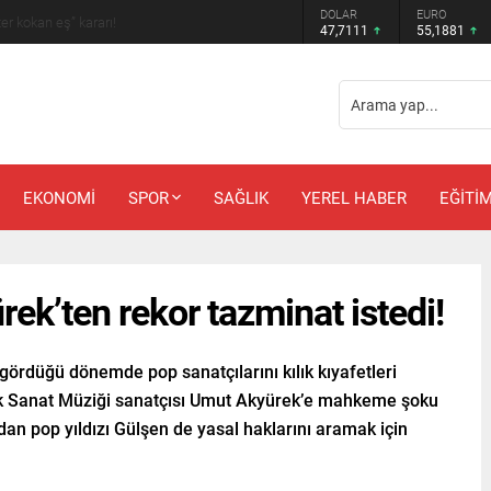
DOLAR
EURO
 amcadan olay mektup!
47,7111
55,1881
EKONOMİ
SPOR
SAĞLIK
YEREL HABER
EĞİTİ
ek’ten rekor tazminat istedi!
 gördüğü dönemde pop sanatçılarını kılık kıyafetleri
ürk Sanat Müziği sanatçısı Umut Akyürek’e mahkeme şoku
ndan pop yıldızı Gülşen de yasal haklarını aramak için