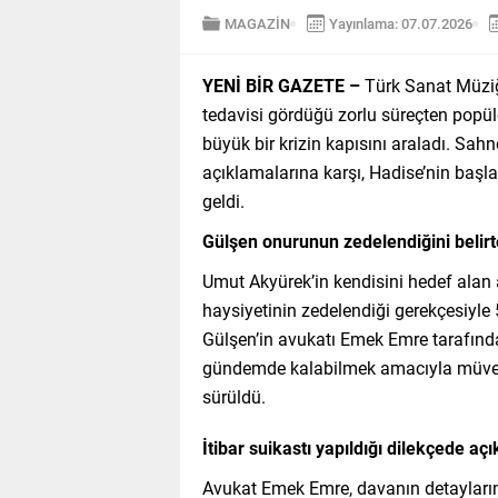
MAGAZİN
Yayınlama: 07.07.2026
YENİ BİR GAZETE –
Türk Sanat Müziği
tedavisi gördüğü zorlu süreçten popü
büyük bir krizin kapısını araladı. Sahn
açıklamalarına karşı, Hadise’nin başl
geldi.
Gülşen onurunun zedelendiğini bel
Umut Akyürek’in kendisini hedef alan 
haysiyetinin zedelendiği gerekçesiyle 
Gülşen’in avukatı Emek Emre tarafın
gündemde kalabilmek amacıyla müvekki
sürüldü.
İtibar suikastı yapıldığı dilekçede aç
Avukat Emek Emre, davanın detayları