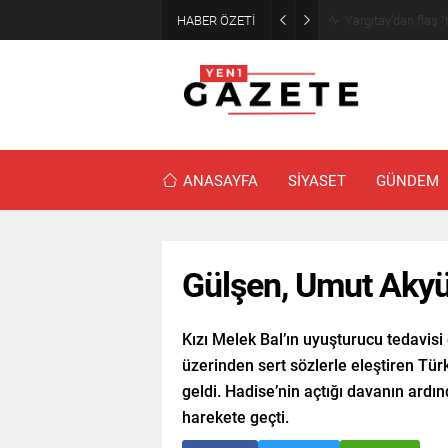
HABER ÖZETİ
Narin cinayetinde
ANASAYFA
SİYASET
GÜNDEM
Gülşen, Umut Akyür
Kızı Melek Bal’ın uyuşturucu tedavisi
üzerinden sert sözlerle eleştiren T
geldi. Hadise’nin açtığı davanın ardı
harekete geçti.