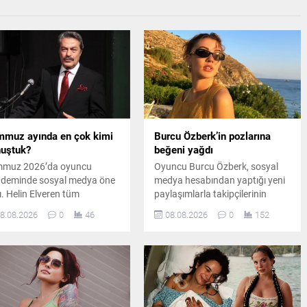
muz ayında en çok kimi
Burcu Özberk’in pozlarına
uştuk?
beğeni yağdı
muz 2026’da oyuncu
Oyuncu Burcu Özberk, sosyal
deminde sosyal medya öne
medya hesabından yaptığı yeni
tı. Helin Elveren tüm
paylaşımlarla takipçilerinin
alarda ilk sırayı alırken,
beğenisini kazandı. Formda
8.08.2026
0
46
08.08.2026
0
152
ni Göktay ve Kadir İnanır
görüntüsüyle dikkat çeken
atlarının ardından haber ve
Özberk’in fotoğrafları kısa
a gündemiyle dikkat çekti.
sürede çok sayıda yorum aldı.