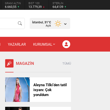
GRAM ALTIN
BIST 100
STERLİN
6.660,55
13.779,39
64,4139
İstanbul,
31
°C
Açık
M
YAZARLAR
KURUMSAL
MAGAZİN
TÜMÜ
Aleyna Tilki’den tatil
isyanı: Çok
yoruldum