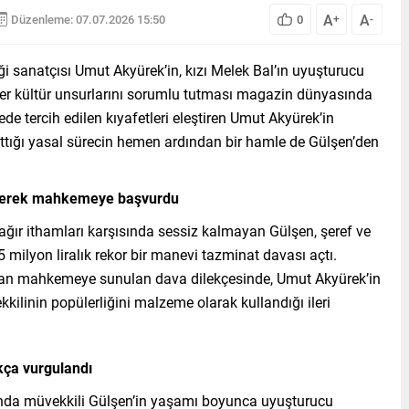
A
A
Düzenleme: 07.07.2026 15:50
0
+
-
 sanatçısı Umut Akyürek’in, kızı Melek Bal’ın uyuşturucu
ler kültür unsurlarını sorumlu tutması magazin dünyasında
ede tercih edilen kıyafetleri eleştiren Umut Akyürek’in
attığı yasal sürecin hemen ardından bir hamle de Gülşen’den
irterek mahkemeye başvurdu
ağır ithamları karşısında sessiz kalmayan Gülşen, şeref ve
5 milyon liralık rekor bir manevi tazminat davası açtı.
dan mahkemeye sunulan dava dilekçesinde, Umut Akyürek’in
linin popülerliğini malzeme olarak kullandığı ileri
ıkça vurgulandı
nda müvekkili Gülşen’in yaşamı boyunca uyuşturucu