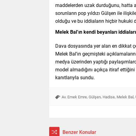
maddelerden uzak durduğunu, hatta alko
sorunların pop yıldızı Gülşen ile ilişki
olduğu ve bu iddiaların hiçbir hukuk
Melek Bal’ın kendi beyanları iddiala
Dava dosyasında yer alan en dikkat çe
Melek Bal’ın geçmişteki açıklamaların
medya üzerinden yaptığı paylaşımlarda
model almadığını açıkça itiraf ettiğin
kanıtlarıyla sundu.
,
,
,
,
Av. Emek Emre
Gülşen
Hadise
Melek Bal
Benzer Konular