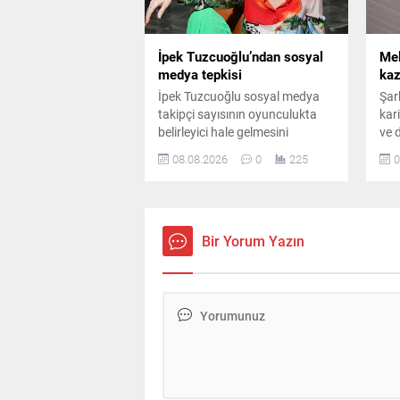
İpek Tuzcuoğlu’ndan sosyal
Mel
medya tepkisi
kaz
İpek Tuzcuoğlu sosyal medya
Şar
takipçi sayısının oyunculukta
kar
belirleyici hale gelmesini
ve 
eleştirdi. Usta oyuncu, gerçek
çal
08.08.2026
0
225
0
sanatın rakamlarla
ett
ölçülemeyeceğini belirterek genç
abo
sanatçılara önemli bir mesaj
Mos
verdi ve emeğin değerini özellikle
bura
de vurguladı.
bell
Bir Yorum Yazın