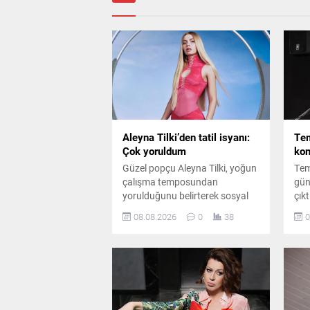
Aleyna Tilki’den tatil isyanı:
Tem
Çok yoruldum
kon
Güzel popçu Aleyna Tilki, yoğun
Tem
çalışma temposundan
gün
yorulduğunu belirterek sosyal
çık
medya hesabından yaptığı
mecr
08.08.2026
0
38
0
paylaşımla tatil özlemini dile
Zih
getirdi.
vef
anm