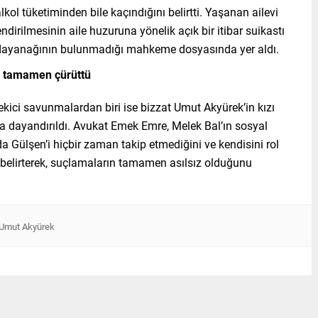
l tüketiminden bile kaçındığını belirtti. Yaşanan ailevi
lendirilmesinin aile huzuruna yönelik açık bir itibar suikastı
i dayanağının bulunmadığı mahkeme dosyasında yer aldı.
rı tamamen çürüttü
kici savunmalardan biri ise bizzat Umut Akyürek’in kızı
a dayandırıldı. Avukat Emek Emre, Melek Bal’ın sosyal
 Gülşen’i hiçbir zaman takip etmediğini ve kendisini rol
i belirterek, suçlamaların tamamen asılsız olduğunu
Umut Akyürek