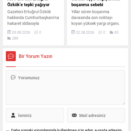
Özkök’e tepki yağıyor
boşanma sebebi
Gazeteci Ertuğrul Özkök
Yıllar süren boşanma
hakkında Cumhurbaşkanı'na
davasında son noktayı
hakaret iddiasıyla
koyan yüksek yargı organı,
soruşturma başlatılmasının
tarafların kusur oranlarını
03.08.2026
0
02.08.2026
0
65
ardından AK Parti Sözcüsü
yeniden değerlendirerek
289
Ömer Çelik açıklamalarda
eşlerin kusurlarının eşit
bulundu. Ömer Çelik,
olmadığını ve kadının daha
Ertuğrul Özkök'ün sözlerine
ağır kusurlu bulunduğunu
Bir Yorum Yazın
tepki gösterdi.
kararlaştırdı.
Daha sonraki yorumlarımda kullanılması için adım, e-posta adresim