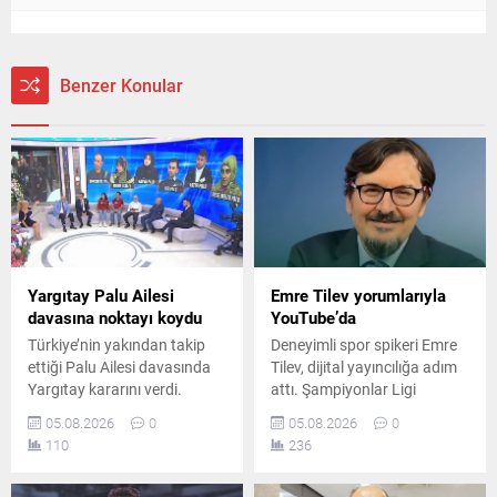
Benzer Konular
Yargıtay Palu Ailesi
Emre Tilev yorumlarıyla
davasına noktayı koydu
YouTube’da
Türkiye’nin yakından takip
Deneyimli spor spikeri Emre
ettiği Palu Ailesi davasında
Tilev, dijital yayıncılığa adım
Yargıtay kararını verdi.
attı. Şampiyonlar Ligi
Melike Tahnal’ın ölümüne
aünlatımları ile hafızalara
05.08.2026
0
05.08.2026
0
ilişkin davada Tuncer
kazınan Emre Tilev, kurduğu
110
236
Ustael’e verilen müebbet
YouTube kanalında her
hapis cezası onanırken, diğer
sabah spor gündemini