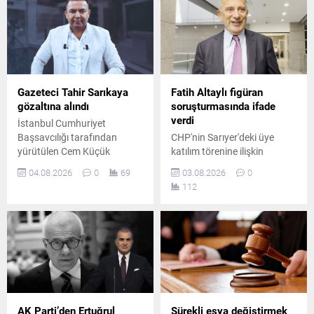
sanıklar hakkındaki beraat
değerlendirecek.
kararları kesinleşti.
Gazeteci Tahir Sarıkaya
Fatih Altaylı figüran
gözaltına alındı
soruşturmasında ifade
verdi
İstanbul Cumhuriyet
Başsavcılığı tarafından
CHP'nin Sarıyer'deki üye
yürütülen Cem Küçük
katılım törenine ilişkin
soruşturması kapsamında
yürütülen soruşturma
04.08.2026
0
69
03.08.2026
0
gazeteci Tahir Sarıkaya
kapsamında gazeteci Fatih
112
gözaltına alındı.
Altaylı, İstanbul Adalet
Soruşturmada mali
Sarayı'na gelerek ifade verdi.
hareketlere ilişkin
Altaylı, adliye girişinde basın
incelemelerin sürdüğü
mensuplarının sorularını
bildirildi.
yanıtladı.
AK Parti’den Ertuğrul
Sürekli eşya değiştirmek