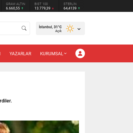
GRAM ALTIN
BIST 100
STERLİN
6.660,55
13.779,39
64,4139
İstanbul,
31
°C
Açık
M
YAZARLAR
KURUMSAL
diler.