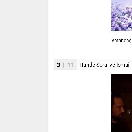
Vatandaşl
3
| 11
Hande Soral ve İsmail