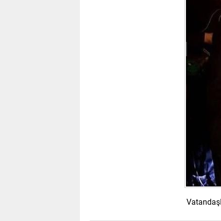
Vatandaşl