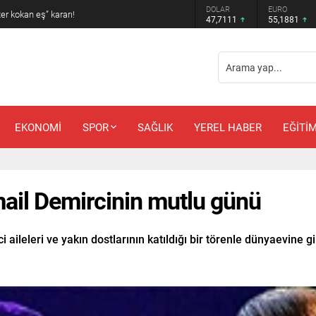
DOLAR
EURO
 amcadan olay mektup!
47,7111
55,1881
EKONOMİ
SPOR
SAĞLIK
YEREL HABER
EĞİTİ
mail Demircinin mutlu günü
ileleri ve yakın dostlarının katıldığı bir törenle dünyaevine gir