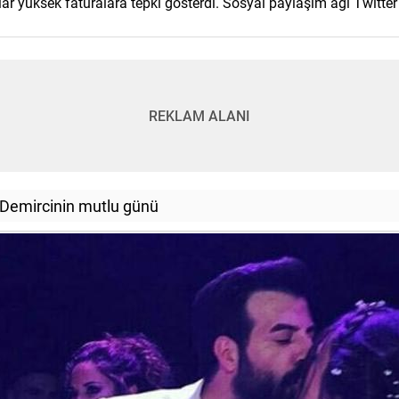
ar yüksek faturalara tepki gösterdi. Sosyal paylaşım ağı Twitter
REKLAM ALANI
 Demircinin mutlu günü