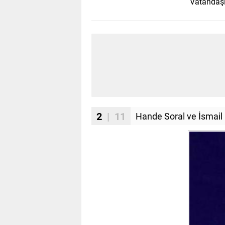
Vatandaşl
2
| 11
Hande Soral ve İsmail