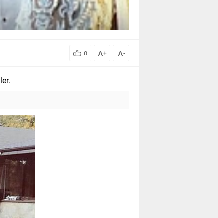
A
A
0
+
-
ler.