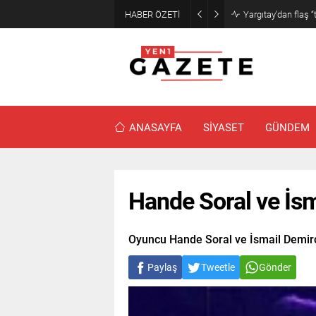
HABER ÖZETİ
Narin cinayetinde
ANASAYFA
SİYASET
GÜNDEM
Hande Soral ve İs
Oyuncu Hande Soral ve İsmail Demirci a
Paylaş
Tweetle
Gönder