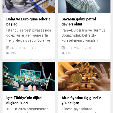
Dolar ve Euro güne rekorla
Savaşın galibi petrol
başladı
devleri oldu!
İstanbul serbest piyasasında
İran-ABD gerilimi ve Hürmüz
döviz kurları yeni güne artış
Boğazı'ndaki belirsizlik
trendiyle giriş yaptı. Dolar ve
küresel enerji piyasalarını
avro dünkü kapanış
sarsarken, dünyanın en
06.08.2026
0
06.08.2026
0
seviyelerinin üzerine çıkarak
büyük sekiz petrol şirketi yılın
136
115
piyasalarda hareketli bir
ikinci çeyreğinde toplam 93
başlangıç yaptı.
milyar dolar kâr elde etti.
İşte Türkiye’nin dijital
Altın fiyatları üç gündür
alışkanlıkları
yükselişte
TÜİK'in 2026 araştırmasına
Küresel piyasalarda