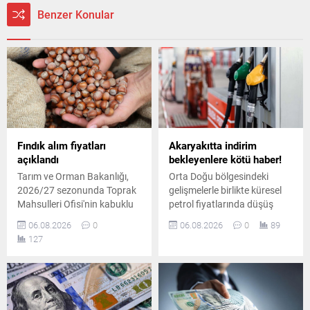
Benzer Konular
Fındık alım fiyatları
Akaryakıtta indirim
açıklandı
bekleyenlere kötü haber!
Tarım ve Orman Bakanlığı,
Orta Doğu bölgesindeki
2026/27 sezonunda Toprak
gelişmelerle birlikte küresel
Mahsulleri Ofisi'nin kabuklu
petrol fiyatlarında düşüş
fındık alım fiyatlarını
yaşansa da iç piyasadaki
06.08.2026
0
06.08.2026
0
89
duyurdu. Giresun kalite
pompa fiyatları aynı kaldı.
127
fındık 255 lira, levant kalite
Planlanan yüksek oranlı
fındık ise kilogram başına
indirim tutarının tamamı
250 liradan alınacak.
vergi artışına aktarıldı.