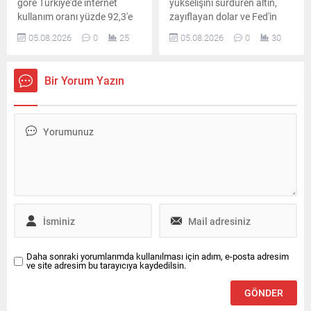
göre Türkiye'de internet
yükselişini sürdüren altın,
kullanım oranı yüzde 92,3'e
zayıflayan dolar ve Fed'in
yükseldi. En çok kullanılan
faiz beklentilerindeki
05.08.2026
0
25
05.08.2026
0
30
sosyal medya ve
değişimin etkisiyle yeni
mesajlaşma uygulaması ise
zirveleri gördü. Gram altın ise
yüzde 90 ile WhatsApp oldu.
6 bin 324 liraya yükseldi.
Bir Yorum Yazın
Daha sonraki yorumlarımda kullanılması için adım, e-posta adresim
ve site adresim bu tarayıcıya kaydedilsin.