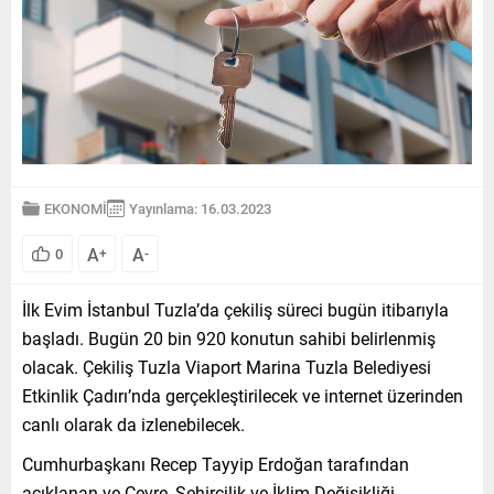
EKONOMİ
Yayınlama: 16.03.2023
A
A
0
+
-
İlk Evim İstanbul Tuzla’da çekiliş süreci bugün itibarıyla
başladı. Bugün 20 bin 920 konutun sahibi belirlenmiş
olacak. Çekiliş Tuzla Viaport Marina Tuzla Belediyesi
Etkinlik Çadırı’nda gerçekleştirilecek ve internet üzerinden
canlı olarak da izlenebilecek.
Cumhurbaşkanı Recep Tayyip Erdoğan tarafından
açıklanan ve Çevre, Şehircilik ve İklim Değişikliği