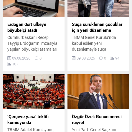
Erdoğan dört ülkeye
Suça sürüklenen çocuklar
büyükelçi atadı
için yeni düzenleme
Cumhurbaşkanı Recep
TBMM Genel Kurulu’nda
Tayyip Erdoğan’ın imzasıyla
kabul edilen yeni
yapılan büyükelçi atamaları
düzenlemeyle suça
Resmi Gazete’de yayımlandı.
sürüklenen çocuklara ilişkin
09.08.2026
0
09.08.2026
0
94
Dört farklı diplomatik göreve
önemli değişiklikler hayata
107
yeni isimler getirildi.
geçiriliyor. Yasal düzenleme,
çocukların adli süreçlerini
yeniden şekillendiriyor.
‘Çerçeve yasa’ teklifi
Özgür Özel: Bunun neresi
komisyonda
rüşvet
TBMM Adalet Komisyonu,
Yeni Parti Genel Başkanı