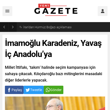
Öğrenci affı yürürlüğe girdi!
İmamoğlu Karadeniz, Yavaş
İç Anadolu’ya
Millet İttifakı, ‘takım’ halinde seçim kampanyası için
sahaya çıkacak. Kılıçdaroğlu bazı mitinglerini masadaki
diğer liderlerle yapacak.
Paylaş
Tweetle
Gönder