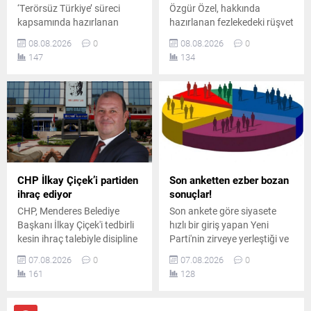
‘Terörsüz Türkiye’ süreci
Özgür Özel, hakkında
kapsamında hazırlanan
hazırlanan fezlekedeki rüşvet
çerçeve yasa teklifini
iddiasına tepki göstererek,
08.08.2026
0
08.08.2026
0
görüşmek üzere toplandı.
kurultay masrafları için para
147
134
Toplantıda iktidar ve
verilmiş olsa bile bunun
muhalefet milletvekilleri
rüşvet sayılamayacağını
arasında usul ve içerik
savundu.
tartışmaları yaşandı.
CHP İlkay Çiçek’i partiden
Son anketten ezber bozan
ihraç ediyor
sonuçlar!
CHP, Menderes Belediye
Son ankete göre siyasete
Başkanı İlkay Çiçek'i tedbirli
hızlı bir giriş yapan Yeni
kesin ihraç talebiyle disipline
Parti'nin zirveye yerleştiği ve
sevk etti. Kararın, parti
AK Parti'nin ikinci sırada yer
07.08.2026
0
07.08.2026
0
ilkeleri ve örgüt disiplini
aldığı ankette, CHP ve
161
128
kapsamında yapılan
MHP'nin yaşadığı tarihi oy
değerlendirmeler sonucunda
kaybı ile yüzde 5 bandına
alındığı açıklandı.
gerilemeleri dikkat çekti.