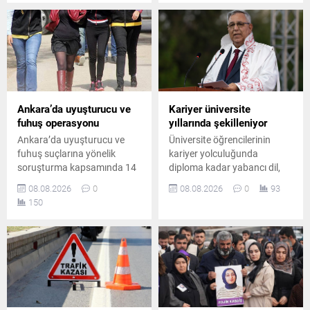
boşanma davasında tam
savundu. Güran, cinayetin
kusurlu kabul etti. Çiftin
failinin Nevzat Bahtiyar
boşanmasına karar verildi.
olduğunu öne sürdü.
Ankara’da uyuşturucu ve
Kariyer üniversite
fuhuş operasyonu
yıllarında şekilleniyor
Ankara’da uyuşturucu ve
Üniversite öğrencilerinin
fuhuş suçlarına yönelik
kariyer yolculuğunda
soruşturma kapsamında 14
diploma kadar yabancı dil,
şüpheli hakkında gözaltı
teknoloji bilgisi, staj ve
08.08.2026
0
08.08.2026
0
93
kararı verildi. Düzenlenen
uygulamalı deneyimin de
150
operasyonda 8 şüpheli
belirleyici olduğunu belirten
yakalanırken, diğer
Prof. Dr. Abdullah Kuzu,
şüphelilerin yakalanması için
gençlere önemli mesajlar
çalışmalar sürüyor.
verdi.