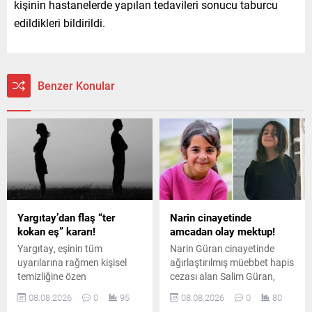
kişinin hastanelerde yapılan tedavileri sonucu taburcu
edildikleri bildirildi.
Benzer Konular
Yargıtay’dan flaş “ter
Narin cinayetinde
kokan eş” kararı!
amcadan olay mektup!
Yargıtay, eşinin tüm
Narin Güran cinayetinde
uyarılarına rağmen kişisel
ağırlaştırılmış müebbet hapis
temizliğine özen
cezası alan Salim Güran,
göstermeyen ve sürekli ter
cezaevinden yazdığı
08.08.2026
0
95
08.08.2026
0
80
koktuğu belirtilen erkeği
mektupta suçsuz olduğunu