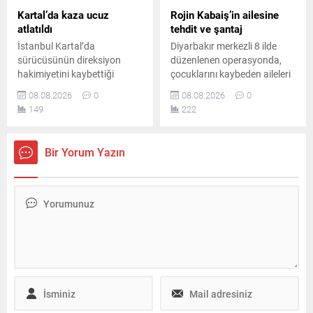
Kartal’da kaza ucuz
Rojin Kabaiş’in ailesine
atlatıldı
tehdit ve şantaj
İstanbul Kartal’da
Diyarbakır merkezli 8 ilde
sürücüsünün direksiyon
düzenlenen operasyonda,
hakimiyetini kaybettiği
çocuklarını kaybeden aileleri
otomobilin park halindeki üç
tehdit ve şantajla hedef
08.08.2026
0
08.08.2026
0
araca çarpmasıyla meydana
aldığı belirlenen 10 şüpheli
149
222
gelen kazada iki kişi
yakalandı. Şüphelilerden 2’si
yaralandı. Yaralılar
tutuklandı, diğerleri hakkında
hastaneye kaldırılırken polis
ise ayrıca adli soruşturma
Bir Yorum Yazın
inceleme başlattı.
başlatıldı.