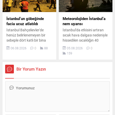
İstanbul’un göbeğinde
Meteorolojiden İstanbul’a
facia ucuz atlatıldı
nem uyarısı
İstanbul Bahçelievler'de
İstanbul'da etkisini artıran
henüz belirlenemeyen bir
sıcak hava dalgası nedeniyle
sebeple dört katlı bir bina
hissedilen sıcaklığın 40
büyük bir gürültüyle yıkıldı.
dereceye yaklaşması
06.08.2026
0
88
05.08.2026
0
Şans eseri daha önceden
bekleniyor. Gece saatlerinde
159
tahliye edilmiş olan yapıda
ise yüksek nem vatandaşları
olay nedeniyle geniş çaplı
zorlayacak.
güvenlik önlemleri alındı.
Bir Yorum Yazın