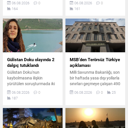
06.08.2026
0
06.08.2026
0
verildi. Kararın ardından
belirlenen suç örgütüne
164
161
yargı sürecinin tutuksuz
yönelik düzenlenen
olarak devam edeceği
operasyonda 7 şüpheli
öğrenildi.
gözaltına alındı.
Operasyonda 1 çelik yelek ile
1 ruhsatsız tabanca ele
geçirildi.
Gülistan Doku olayında 2
MSB’den Terörsüz Türkiye
dalgıç tutuklandı
açıklaması
Gülistan Doku'nun
Milli Savunma Bakanlığı, son
kaybolmasına ilişkin
bir haftada yasa dışı yollarla
yürütülen soruşturmada iki
sınırları geçmeye çalışan 490
dalgıç "delil karartma"
kişinin yakalandığını, Hakkari
06.08.2026
0
06.08.2026
0
25
suçlamasıyla tutuklandı.
hudut hattında yaklaşık 8
187
Soruşturma kapsamında
kilogram uyuşturucu madde
tutuklu sayısı artarken,
ele geçirildiğini açıkladı.
barajda bulunan delillere
ilişkin iddialar yeniden
gündeme geldi.