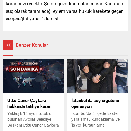
kararını verecektir. Şu an gözaltında olanlar var. Kanunun
suç olarak tanımladığı eylem varsa hukuk harekete geçer
ve gereğini yapar.” demişti.
Benzer Konular
Utku Caner Çaykara
İstanbul’da suç örgütüne
hakkında tahliye kararı
operasyon
Yaklaşık 14 aydır tutuklu
İstanbul'da 4 ilçede 'kasten
bulunan Avcılar Belediye
yaralama', 'kundaklama' ve
Başkanı Utku Caner Çaykara
'iş yeri kurşunlama'
hakkında tahliye kararı
olaylarına karıştıkları