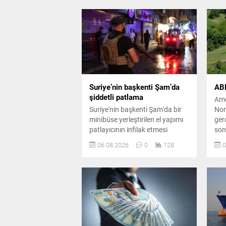
Suriye’nin başkenti Şam’da
ABD
şiddetli patlama
Ame
Suriye'nin başkenti Şam'da bir
Nor
minibüse yerleştirilen el yapımı
gerç
patlayıcının infilak etmesi
son
sonucu ölü ve yaralıların olduğu
hay
06.08.2026
0
128
0
bildirildi. Saldırının Ceramana
say
Mahallesi'nde gerçekleştiği
ilg
açıklandı.
başl