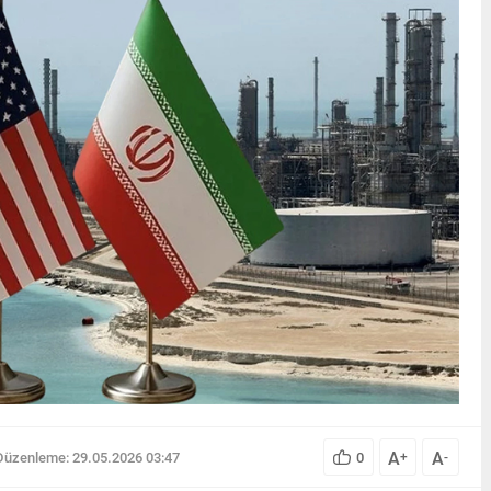
A
A
Düzenleme: 29.05.2026 03:47
0
+
-