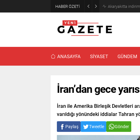
HABER ÖZETİ
Akaryakıtta indiri
ANASAYFA
SİYASET
GÜNDEM
İran’dan gece yarı
İran ile Amerika Birleşik Devletleri 
varıldığı yönündeki iddialar Tahran yö
Paylaş
Tweetle
Gönder