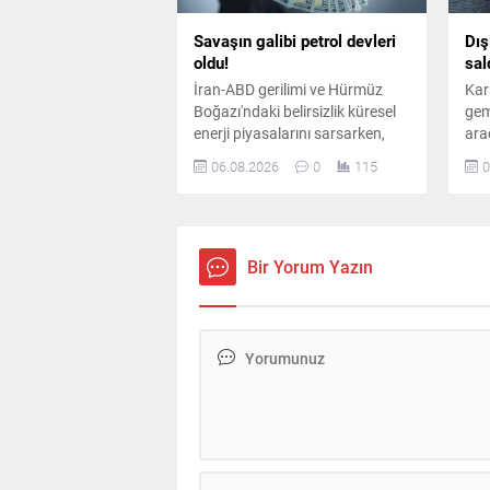
Savaşın galibi petrol devleri
Dış
oldu!
sal
İran-ABD gerilimi ve Hürmüz
Kara
Boğazı'ndaki belirsizlik küresel
gem
enerji piyasalarını sarsarken,
ara
dünyanın en büyük sekiz petrol
ard
06.08.2026
0
115
0
şirketi yılın ikinci çeyreğinde
yar
toplam 93 milyar dolar kâr elde
dur
etti.
edil
Bir Yorum Yazın