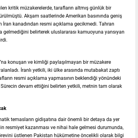
n kritik müzakerelerde, tarafların altmış günlük bir
 sürülmüştü. Akşam saatlerinde Amerikan basınında geniş
an İran kanadından resmi açıklama gecikmedi. Tahran
 gelmediğini belirterek uluslararası kamuoyuna yansıyan
rdi.
sı’na konuşan ve kimliği paylaşılmayan bir müzakere
 yalanladı. İranlı yetkili, iki ülke arasında mutabakat zaptı
afların resmi açıklama yapmasının beklendiği yönündeki
 Sürecin devam ettiğini belirten yetkili, metnin tam olarak
cak
atik temasların gidişatına dair önemli bir detaya da yer
nin resmiyet kazanması ve nihai hale gelmesi durumunda,
revini üstlenen Pakistan hükümetine öncelikli olarak bilgi