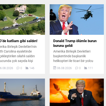
’de katliam gibi saldırı!
Donald Trump ölümle burun
buruna geldi
rika Birleşik Devletleri'nin
th Carolina eyaletinde
Amerika Birleşik Devletleri
ekleştirilen silahlı saldırı
başkentinde başkanlık
ucunda çok sayıda kişi
helikopteri ile ticari bir yolcu
atını kaybetti. Bölgeye çok
uçağı havada tehlikeli biçimde
6.08.2026
0
146
06.08.2026
0
111
ıda ekip sevk edilirken olayla
yakınlaştı. Emniyet sınırlarının
ili kapsamlı bir soruşturma
ihlal edildiği olay sonrasında
atıldı.
havacılık otoriteleri geniş çaplı
soruşturma başlattı.