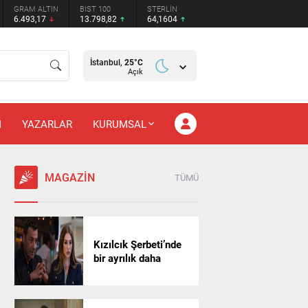
GRAM ALTIN
BIST 100
STERLİN
6.493,17
13.798,82
64,1604
İstanbul,
25
°C
Açık
M
YAZARLAR
KURUMSAL
MAGAZİN
TÜMÜ
Kızılcık Şerbeti’nde
bir ayrılık daha