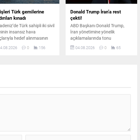
işleri Türk gemilerine
Donald Trump İran’a rest
dırıları kınadı
çekti!
deniz’de Türk sahipli iki sivil
ABD Başkanı Donald Trump,
inin insansız hava
İran yönetimine yönelik
çlarıyla hedef alınmasının
açıklamalarında tonu
ından Dışişleri Bakanlığı,
sertleştirerek Tahran’ın önünde
4.08.2026
0
156
04.08.2026
0
65
alanan personelin
“anlaşma ya da tam teslimiyet”
umunun yakından takip
dışında bir seçenek
diğini açıkladı.
bulunmadığını savundu.