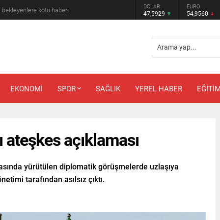
DOLAR
EURO
m bekleyenlere kötü haber!
47,5929
54,9560
EKONOMİ
SPOR
SAĞLIK
YEREL HABER
EĞİTİ
sı ateşkes açıklaması
arasında yürütülen diplomatik görüşmelerde uzlaşıya
netimi tarafından asılsız çıktı.